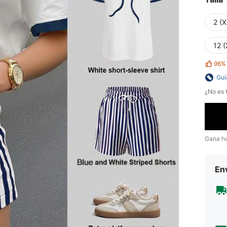
2 (X
12 (
96%
Guí
¿No es t
Gana h
Env