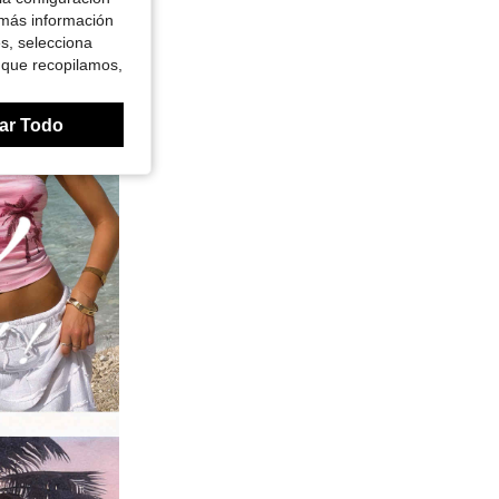
 más información
es, selecciona
 que recopilamos,
ar Todo