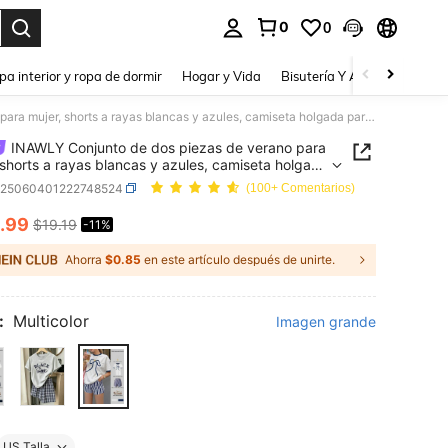
0
0
a. Press Enter to select.
pa interior y ropa de dormir
Hogar y Vida
Bisutería Y Accesorios
Be
INAWLY Conjunto de dos piezas de verano para mujer, shorts a rayas blancas y azules, camiseta holgada para mujer, conjunto básico talla grande vendido, con estampado de lazo
INAWLY Conjunto de dos piezas de verano para
 shorts a rayas blancas y azules, camiseta holgada
ujer, conjunto básico talla grande vendido, con
z25060401222748524
(100+ Comentarios)
pado de lazo
.99
$19.19
-11%
ICE AND AVAILABILITY
Ahorra
$0.85
en este artículo después de unirte.
:
Multicolor
Imagen grande
US Talla