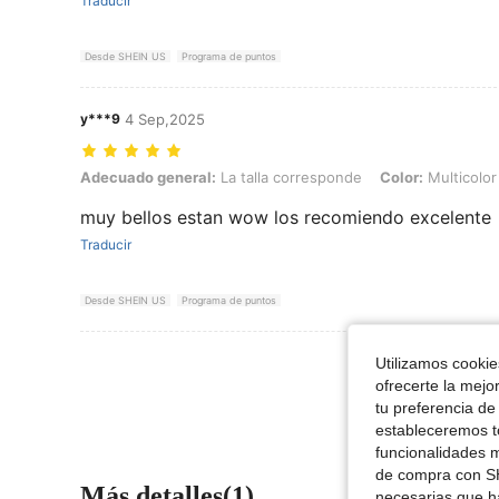
Traducir
Desde SHEIN US
Programa de puntos
y***9
4 Sep,2025
Adecuado general: La talla corresponde, Color: Multicolor, Talla: L
Adecuado general:
La talla corresponde
Color:
Multicolor
muy bellos estan wow los recomiendo excelente
Traducir
Desde SHEIN US
Programa de puntos
Ver Más Re
Utilizamos cookies
ofrecerte la mejo
tu preferencia de
estableceremos to
funcionalidades m
de compra con SH
Más detalles(1)
necesarias que h