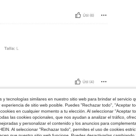
Útil (6)
Talla:
L
Útil (4)
señas
 y tecnologías similares en nuestro sitio web para brindar el servicio qu
r experiencia de sitio web posible. Puedes "Rechazar todo", "Aceptar t
 cookies en cualquier momento a tu elección. Al seleccionar "Aceptar to
das las cookies opcionales, que nos ayudan a analizar el tráfico, ofre
ejoradas y personalizar el contenido y los anuncios para complementa
EIN. Al seleccionar "Rechazar todo", permites el uso de cookies estri
acen que nuestro sitio web funcione. Puedes desactivarlas cambiando 