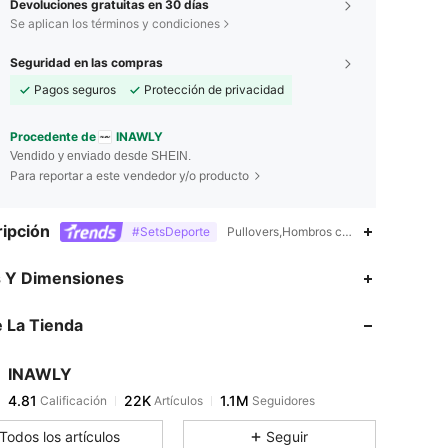
Devoluciones gratuitas en 30 días
Se aplican los términos y condiciones
Seguridad en las compras
Pagos seguros
Protección de privacidad
Procedente de
INAWLY
Vendido y enviado desde SHEIN.
Para reportar a este vendedor y/o producto
ipción
#SetsDeporte
Pullovers,Hombros caídos,Lavadora, no 
4.81
22K
1.1M
s Y Dimensiones
 La Tienda
4.81
22K
1.1M
INAWLY
4.81
22K
1.1M
Calificación
Artículos
Seguidores
r***7
pagó
Hace 11 horas
Todos los artículos
Seguir
4.81
22K
1.1M