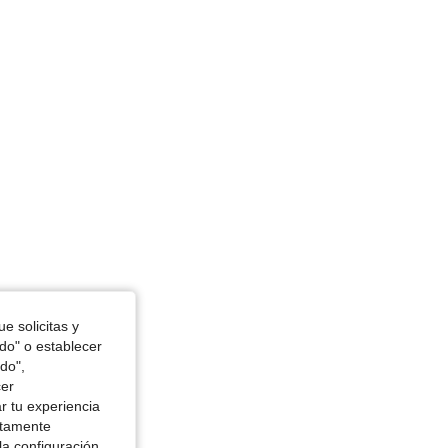
e solicitas y
odo" o establecer
do",
cer
r tu experiencia
ctamente
la configuración