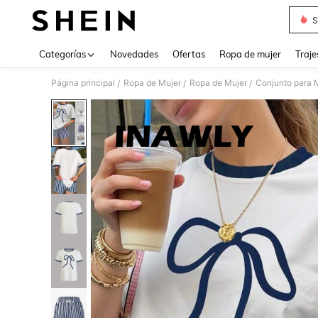
S
Use up 
Categorías
Novedades
Ofertas
Ropa de mujer
Traje
Página principal
Ropa de Mujer
Ropa de Mujer
Conjunto para 
/
/
/