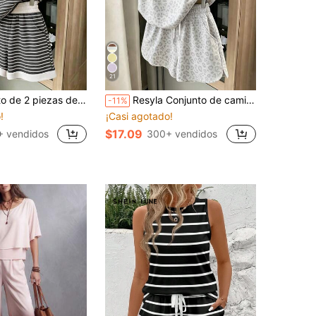
21
 y shorts casual y cómodo para mujer, adecuado para el hogar, uso diario y vacaciones de playa, elegante de verano
Resyla Conjunto de camiseta y pantalones cortos casuales de verano con estampado de leopardo para mujer
-11%
!
¡Casi agotado!
$17.09
+ vendidos
300+ vendidos