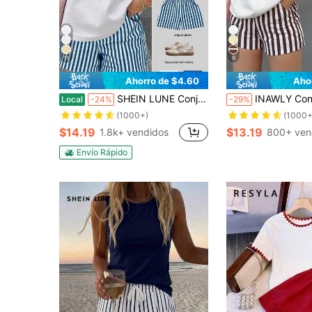
11
9
Ahorro de $4.60
Aho
SHEIN LUNE Conjunto de 2 piezas de camiseta de manga corta y pantalones cortos con estampado de corazones y rayas, para uso casual y de vacaciones de mujer
INAWLY Conjunto de verano para mujer de dos piezas con camiseta de
Local
-24%
-29%
(1000+)
(1000+
$14.19
$13.19
1.8k+ vendidos
800+ ven
Envío Rápido