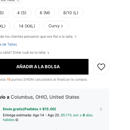
S)
4 (S)
6 (M)
8/10 (L)
Curvy
XL)
14 (XXL)
de los clientes pensaron que era fiel a la talla.
a de Tallas
u talla? Dime cuál es tu talla
AÑADIR A LA BOLSA
asta
16
puntos SHEIN calculados al finalizar la compra.
ío a
Columbus, OHIO, United States
Envío gratis(Pedidos ≥ $15.00)
Entrega estimada:
Ago 14 - Ago 20,
85.11% son ≤
8
días
hábiles