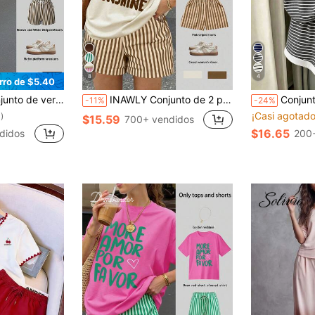
8
4
rro de $5.40
 manga corta y pantalones cortos a rayas con estampado de cóctel
INAWLY Conjunto de 2 piezas de camiseta con estampado de letras de café y pantalones cortos a rayas para mujer de verano
Conjunto de 2 piezas de top de manga corta a rayas
-11%
-24%
¡Casi agotado
)
$15.59
700+ vendidos
$16.65
didos
200