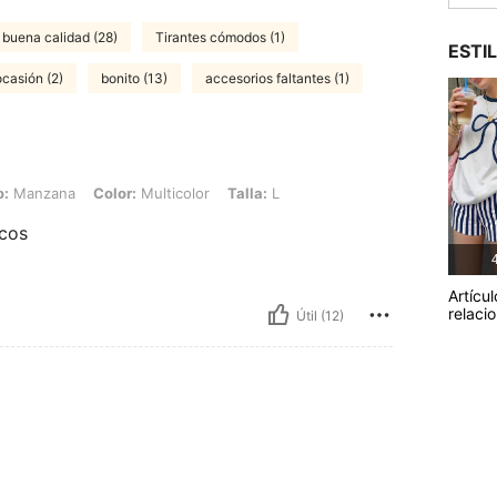
 buena calidad (28)
Tirantes cómodos (1)
ESTI
ocasión (2)
bonito (13)
accesorios faltantes (1)
Color: Multicolor, Talla: L
o:
Manzana
Color:
Multicolor
Talla:
L
icos
4
Artícul
relaci
Útil (12)