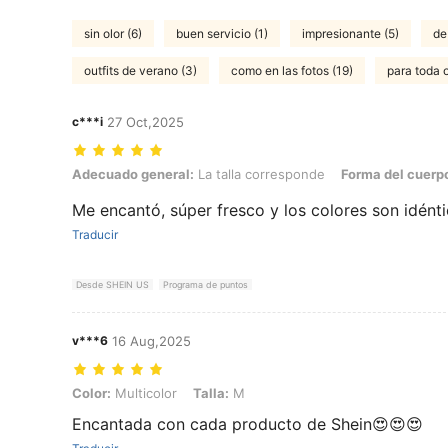
sin olor (6)
buen servicio (1)
impresionante (5)
de
outfits de verano (3)
como en las fotos (19)
para toda 
c***i
27 Oct,2025
Adecuado general: La talla corresponde, Forma del cuerpo: Manzana, 
Adecuado general:
La talla corresponde
Forma del cuerp
Me encantó, súper fresco y los colores son idént
Traducir
Desde SHEIN US
Programa de puntos
v***6
16 Aug,2025
Color: Multicolor, Talla: M
Color:
Multicolor
Talla:
M
Encantada con cada producto de Shein😍😍😍