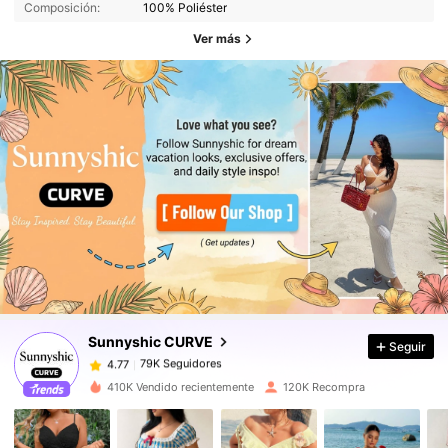
Composición:
100% Poliéster
Ver más
79K Seguidores
4.77
79K Seguidores
4.77
Sunnyshic CURVE
Seguir
79K Seguidores
4.77
a***a
pagó
Hace 22 horas
410K Vendido recientemente
120K Recompra
79K Seguidores
4.77