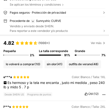
Se aplican los términos y condiciones
Pagos seguros · Protección de privacidad
Procedente de
Sunnyshic CURVE
Vendido y enviado desde SHEIN.
Para reportar a este vendedor y/o producto
4.82
(1000+)
Ver más
Pequeña
La talla corresponde
Grande
2%
91%
7%
lo volveré a comprar
(10)
sin olor
(41)
outfits de verano
(48)
e***a
Color: Blanco / Talla: 1XL
Es
hermoso
y
la
tela
me
encanta
,
justo
mi
medida
,
peso
240
lb
y
mido
5
.
7
p
Útil
(12)
Desde SHEIN US
Programa de puntos
l***s
Color: Blanco / Talla: 2XL