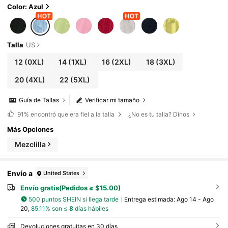
Color: Azul
Talla
US
12
(0XL)
14
(1XL)
16
(2XL)
18
(3XL)
20
(4XL)
22
(5XL)
Guía de Tallas
Verificar mi tamaño
91%
encontró que era fiel a la talla
¿No es tu talla? Dinos
Más Opciones
Mezclilla
Envío a
United States
Envío gratis(Pedidos ≥ $15.00)
500 puntos SHEIN si llega tarde
Entrega estimada:
Ago 14 - Ago
20,
85.11% son ≤
8
días hábiles
Devoluciones gratuitas en 30 días