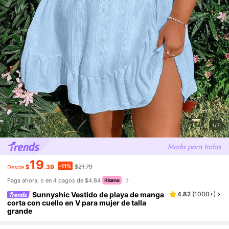
1/7
19
-11%
$
.39
$21.79
Desde
Paga ahora, o en 4 pagos de $4.84
Sunnyshic Vestido de playa de manga
4.82
(
1000+
)
corta con cuello en V para mujer de talla
grande