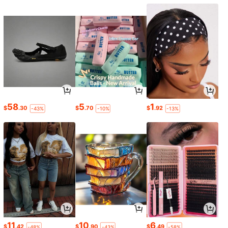
58
5
1
$
.30
$
.70
$
.92
-43%
-10%
-13%
11
10
6
$
.42
$
.90
$
.49
-48%
-43%
-58%