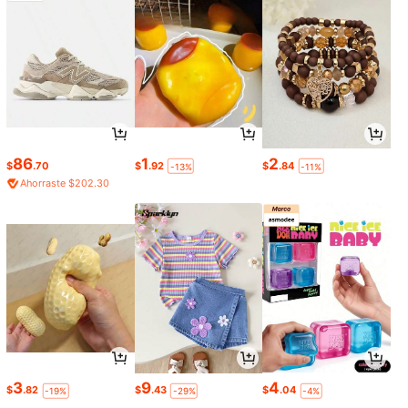
86
1
2
$
.70
$
.92
$
.84
-13%
-11%
Ahorraste $202.30
3
9
4
$
.82
$
.43
$
.04
-19%
-29%
-4%