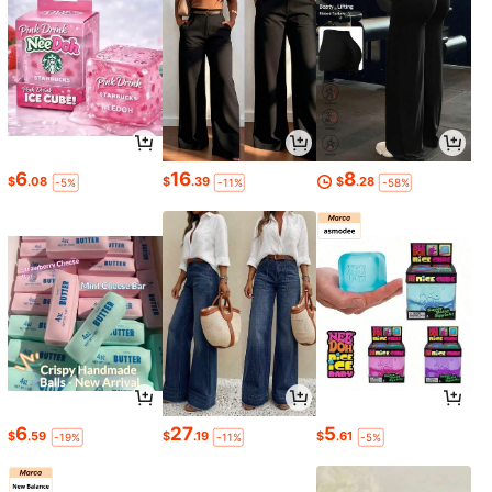
6
16
8
$
.08
$
.39
$
.28
-5%
-11%
-58%
6
27
5
$
.59
$
.19
$
.61
-19%
-11%
-5%