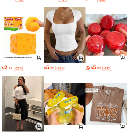
2
5
5
$
.72
$
.29
$
.23
-26%
-38%
-14%