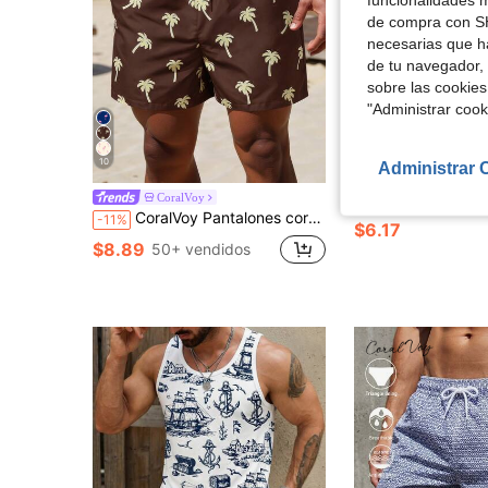
de compra con SH
necesarias que h
de tu navegador, 
sobre las cookies
"Administrar coo
6
10
Administrar 
Aho
Surfspeed Shorts de playa con estampado de camufl
CoralVoy
-47%
CoralVoy Pantalones cortos de playa para hombre con estampado de palmeras y cintura con cordón, para vacaciones
-11%
$6.17
$8.89
50+ vendidos