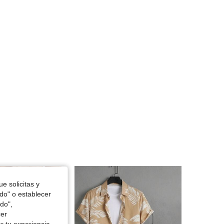
4.78
1.3K
1.9K
4.78
1.3K
1.9K
4.78
1.3K
1.9K
e solicitas y
odo" o establecer
do",
cer
r tu experiencia