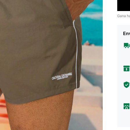
Gana h
Env