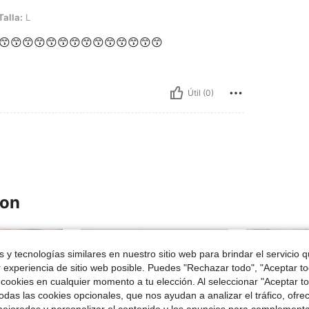
Talla:
L
😙😙😙😙😙😙😙😙😙😙😙😙😙😙
Útil (0)
ron
 y tecnologías similares en nuestro sitio web para brindar el servicio qu
r experiencia de sitio web posible. Puedes "Rechazar todo", "Aceptar t
 cookies en cualquier momento a tu elección. Al seleccionar "Aceptar to
das las cookies opcionales, que nos ayudan a analizar el tráfico, ofre
ejoradas y personalizar el contenido y los anuncios para complementa