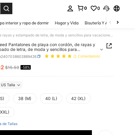
0
0
a. Press Enter to select.
pa interior y ropa de dormir
Hogar y Vida
Bisutería Y Accesorios
Be
Surfspeed Pantalones de playa con cordón, de rayas y estampado de letra, de moda y sencillos para vacaciones, bóxeres de baño
eed Pantalones de playa con cordón, de rayas y
ado de letra, de moda y sencillos para
ones, bóxeres de baño
m2407038602889426
(1 Comentarios)
62
$15.59
-58%
ICE AND AVAILABILITY
US Talla
(S)
38 (M)
40 (L)
42 (XL)
(XXL)
a de Tallas