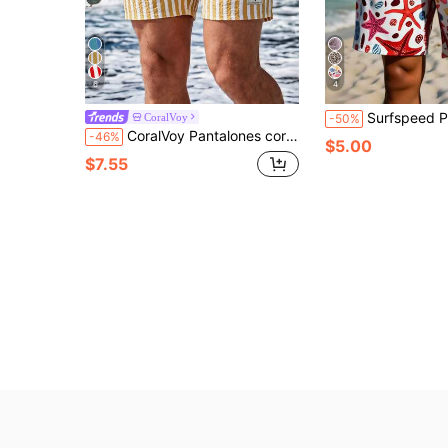
6
4
Surfspeed Pantalones cortos de playa para hombre con estampado integral, bolsi
CoralVoy
-50%
CoralVoy Pantalones cortos de playa casuales con rayas y cintura con cordón para hombre, vacaciones
-46%
$5.00
$7.55