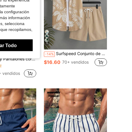
ctamente
la configuración
 más información
es, selecciona
 que recopilamos,
11
ar Todo
Surfspeed Conjunto de camisa y pantalones cortos con estampado tropical, casual de vacaciones
Voy
-14%
de playa casuales de unicolor para hombres para vacaciones
$16.60
70+ vendidos
!
+ vendidos