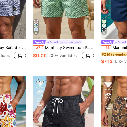
13
33
Manfinity Swimmode
Manfi
 geométrico integral, cintura con cordón, estilo hawaiano, para vacaciones
Manfinity Swimmode Pantalones cortos de playa con cordón en la cintura y estampado todo sobre para hombres en verano
Manfinity Swimmode Shorts de playa
-37%
-15%
#2 Más vendid
$9.00
didos
200+ vendidos
$7.12
1.1k+ 