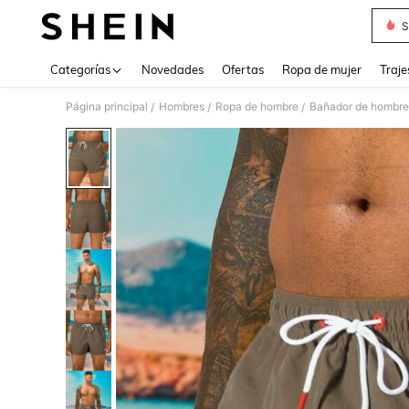
S
Use up 
Categorías
Novedades
Ofertas
Ropa de mujer
Traje
Página principal
Hombres
Ropa de hombre
Bañador de hombre
/
/
/