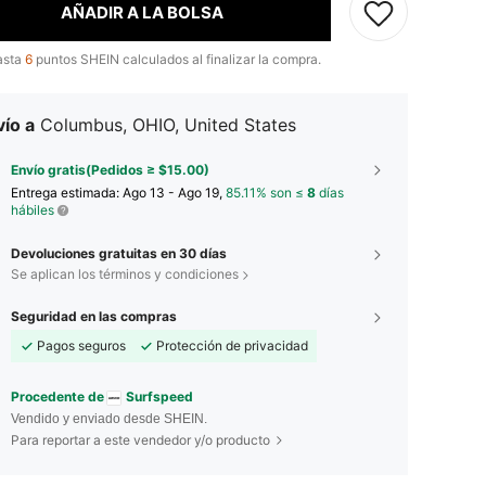
AÑADIR A LA BOLSA
asta
6
puntos SHEIN calculados al finalizar la compra.
ío a
Columbus, OHIO, United States
Envío gratis(Pedidos ≥ $15.00)
Entrega estimada:
Ago 13 - Ago 19,
85.11% son ≤
8
días
hábiles
Devoluciones gratuitas en 30 días
Se aplican los términos y condiciones
Seguridad en las compras
Pagos seguros
Protección de privacidad
Procedente de
Surfspeed
Vendido y enviado desde SHEIN.
Para reportar a este vendedor y/o producto