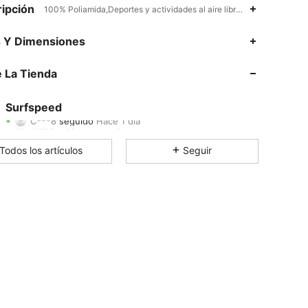
ipción
100% Poliamida,Deportes y actividades al aire libre: fitness y desp
s Y Dimensiones
4.78
1.3K
1.9K
 La Tienda
4.78
1.3K
1.9K
Surfspeed
C***8
seguido
Hace 1 día
s***1
está navegando
4.78
1.3K
1.9K
Todos los artículos
Seguir
4.78
1.3K
1.9K
4.78
1.3K
1.9K
4.78
1.3K
1.9K
4.78
1.3K
1.9K