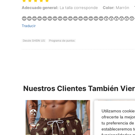
Adecuado general: La talla corresponde, Color: Marrón, Talla: L
Adecuado general:
La talla corresponde
Color:
Marrón
😍😍😍😍😍😍😍😍😍😍😍😍😍😍😍😍😙😙😙😙😙😙
Traducir
Desde SHEIN US
Programa de puntos
Nuestros Clientes También Vie
Utilizamos cookies
ofrecerte la mejo
tu preferencia de
estableceremos to
funcionalidades m