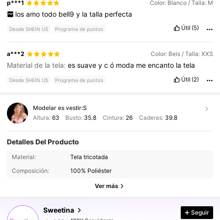
p***1
Color: Blanco / Talla: M
los
amo
todo
bell9
y
la
talla
perfecta
Útil
(5)
Desde SHEIN US
Programa de puntos
a***2
Color: Beis / Talla: XXS
Material de la tela:
es
suave
y
c
ó
moda
me
encanto
la
tela
Útil
(2)
Desde SHEIN US
Programa de puntos
Modelar es vestir:
S
Altura:
63
Busto:
35.8
Cintura:
26
Caderas:
39.8
Detalles Del Producto
489K Seguidores
4.86
Material:
Tela tricotada
Composición:
100% Poliéster
489K Seguidores
4.86
Ver más
Sweetina
Seguir
489K Seguidores
4.86