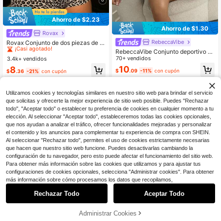
Ahorro de $2.23
Ahorro de $1.30
Rovax
#5 Más vendidos
en Mujeres elegantes Coordenadas
¡Casi agotado!
RebeccaVibe
Rovax Conjunto de dos piezas de s
horts para mujer con estampado de
#5 Más vendidos
#5 Más vendidos
en Mujeres elegantes Coordenadas
en Mujeres elegantes Coordenadas
RebeccaVibe Conjunto deportivo d
leopardo, top corto ajustado de ver
e top corto de punto a rayas gris y b
70+ vendidos
3.4k+ vendidos
¡Casi agotado!
¡Casi agotado!
ano + shorts casuales de cintura alt
lanco y leggings para mujeres
10
#5 Más vendidos
en Mujeres elegantes Coordenadas
8
a con elástico
$
.09
-11%
con cupón
$
.36
-21%
con cupón
¡Casi agotado!
Utilizamos cookies y tecnologías similares en nuestro sitio web para brindar el servicio
que solicitas y ofrecerte la mejor experiencia de sitio web posible. Puedes "Rechazar
todo", "Aceptar todo" o establecer tu preferencia de cookies en cualquier momento a tu
elección. Al seleccionar "Aceptar todo", estableceremos todas las cookies opcionales,
que nos ayudan a analizar el tráfico, ofrecer funcionalidades mejoradas y personalizar
el contenido y los anuncios para complementar tu experiencia de compra con SHEIN.
Al seleccionar "Rechazar todo", permites el uso de cookies estrictamente necesarias
que hacen que nuestro sitio web funcione. Puedes desactivarlas cambiando la
configuración de tu navegador, pero esto puede afectar el funcionamiento del sitio web.
Para obtener más información sobre las cookies que utilizamos y para ajustar tus
configuraciones de cookies opcionales, selecciona "Administrar cookies". Para obtener
más información sobre cómo procesamos los datos que recopilamos,
Rechazar Todo
Aceptar Todo
Administrar Cookies
¡33% DE DESCUENTO!
AÑADIR A LA BOLSA