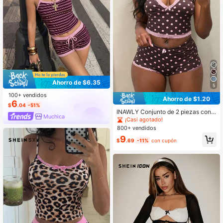
Ahorro de $6.35
5
100+ vendidos
Ahorro de $1.20
6
$
.04
-51%
INAWLY Conjunto de 2 piezas con e
Muchica
stampado de lunares sexy para muj
¡Casi agotado!
er, verano
800+ vendidos
9
$
.69
-11%
con cupón