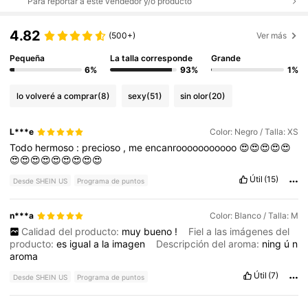
Para reportar a este vendedor y/o producto
4.82
(500+)
Ver más
Pequeña
La talla corresponde
Grande
6%
93%
1%
lo volveré a comprar
(8)
sexy
(51)
sin olor
(20)
L***e
Color: Negro / Talla: XS
Todo
hermoso
:
precioso
,
me
encanrooooooooooo
😍😍😍😍😍
😍😍😍😍😍😍😍😍😍
Útil
(15)
Desde SHEIN US
Programa de puntos
n***a
Color: Blanco / Talla: M
Calidad del producto:
muy
bueno
!
Fiel a las imágenes del
producto:
es
igual
a
la
imagen
Descripción del aroma:
ning
ú
n
aroma
Útil
(7)
Desde SHEIN US
Programa de puntos