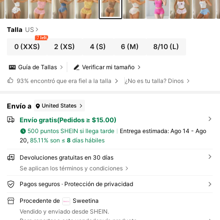
Talla
US
7 left
0
(XXS)
2
(XS)
4
(S)
6
(M)
8/10
(L)
Guía de Tallas
Verificar mi tamaño
93%
encontró que era fiel a la talla
¿No es tu talla? Dinos
Envío a
United States
Envío gratis(Pedidos ≥ $15.00)
500 puntos SHEIN si llega tarde
Entrega estimada:
Ago 14 - Ago
20,
85.11% son ≤
8
días hábiles
Devoluciones gratuitas en 30 días
Se aplican los términos y condiciones
Pagos seguros · Protección de privacidad
Procedente de
Sweetina
Vendido y enviado desde SHEIN.