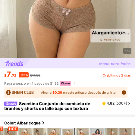
1/5
7
-33%
¡Últimos 2 días
$
.72
$11.59
Paga ahora, o en 4 pagos de $1.93
Ahorra
$0.39
en este artículo después de unirte.
Sweetina Conjunto de camiseta de
4.82
(
500+
)
tirantes y shorts de talle bajo con textura
Color: Albaricoque