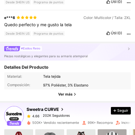
Útil
(0)
Desde SHEIN US
Programa de puntos
e***6
Color: Multicolor / Talla: 2XL
Quedo
perfecto
y
me
gusto
la
tela
Útil
(0)
Desde SHEIN US
Programa de puntos
#Estilos Retro
Piezas nostálgicas y elegantes para su armario atemporal
Detalles Del Producto
202K Seguidores
4.66
Material:
Tela tejida
Composición:
97% Poliéster, 3% Elastano
202K Seguidores
4.66
Ver más
Sweetra CURVE
Seguir
202K Seguidores
4.66
e***7
pagó
Hace 7 horas
500K+ Vendido recientemente
99K+ Recompra
Incremen
202K Seguidores
4.66