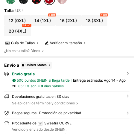
Talla
US
4 left
9 left
12
(0XL)
14
(1XL)
16
(2XL)
18
(3XL)
10 left
20
(4XL)
Guía de Tallas
Verificar mi tamaño
¿No es tu talla? Dinos
Envío a
United States
Envío gratis
500 puntos SHEIN si llega tarde
Entrega estimada:
Ago 14 - Ago
20,
85.11% son ≤
8
días hábiles
Devoluciones gratuitas en 30 días
Se aplican los términos y condiciones
Pagos seguros · Protección de privacidad
Procedente de
Sweetra CURVE
Vendido y enviado desde SHEIN.