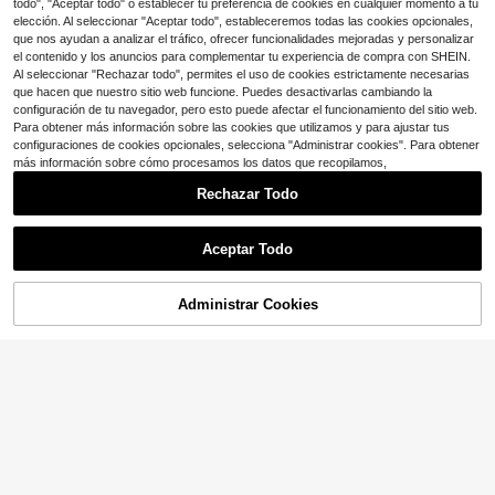
todo", "Aceptar todo" o establecer tu preferencia de cookies en cualquier momento a tu
elección. Al seleccionar "Aceptar todo", estableceremos todas las cookies opcionales,
que nos ayudan a analizar el tráfico, ofrecer funcionalidades mejoradas y personalizar
el contenido y los anuncios para complementar tu experiencia de compra con SHEIN.
Al seleccionar "Rechazar todo", permites el uso de cookies estrictamente necesarias
que hacen que nuestro sitio web funcione. Puedes desactivarlas cambiando la
configuración de tu navegador, pero esto puede afectar el funcionamiento del sitio web.
Para obtener más información sobre las cookies que utilizamos y para ajustar tus
configuraciones de cookies opcionales, selecciona "Administrar cookies". Para obtener
más información sobre cómo procesamos los datos que recopilamos,
Rechazar Todo
Aceptar Todo
Administrar Cookies
¡11% DE DESCUENTO!
AÑADIR A LA BOLSA