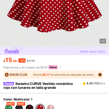
1/6
15
-11%
$
.49
$17.49
Paga ahora, o en 4 pagos de $3.87
Ahorra
$0.77
en este artículo después de unirte.
Sweetra CURVE Vestido romántico
4.45
(
100+
)
rojo con lunares en talla grande
Color: Multicolor