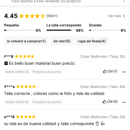
Para reportar a este vendedor y/o producto
4.45
(100+)
Ver más
Pequeña
La talla corresponde
Grande
6%
88%
6%
lo volveré a comprar
(1)
sin olor
(6)
ropa de fiesta
(4)
l***8
Color: Multicolor / Talla: 2XL
Es
bello
buen
material
buen
precio
.
Útil
(1)
Desde SHEIN US
Programa de puntos
Y***a
Color: Multicolor / Talla: 4XL
Talla
correcta
,
colores
como
la
foto
y
tela
de
calidad
Útil
(5)
Desde SHEIN US
Programa de puntos
a***8
Color: Multicolor / Talla: 2XL
su
tela
es
de
buena
calidad
y
talla
corresponde
👌
👍