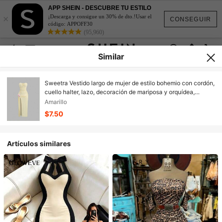
APP SHEIN - DESCUBRE TU ESTILO
×
¡Descarga y consigue un 30% de dto.!Usar el
CONSEGUIR
código: APPOFF30
(95,960)
Similar
Sweetra Vestido largo de mujer de estilo bohemio con cordón,
cuello halter, lazo, decoración de mariposa y orquídea,
abertura alta y ajustado sin mangas, de tela texturizada
Amarillo
amarilla, para uso casual y de resort
$7.50
Artículos similares