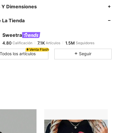
4.80
7.1K
1.5M
s Y Dimensiones
 La Tienda
4.80
7.1K
1.5M
Sweetra
4.80
7.1K
1.5M
Calificación
Artículos
Seguidores
t***o
pagó
Hace 3 horas
Venta Flash
Todos los artículos
Seguir
4.80
7.1K
1.5M
4.80
7.1K
1.5M
4.80
7.1K
1.5M
4.80
7.1K
1.5M
4.80
7.1K
1.5M