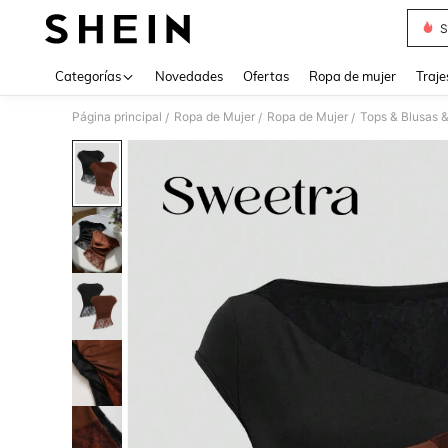
S
Use up 
Categorías
Novedades
Ofertas
Ropa de mujer
Traje
Página principal
Ropa de Mujer
Ropa de Mujer
Tops & Blusas 
/
/
/