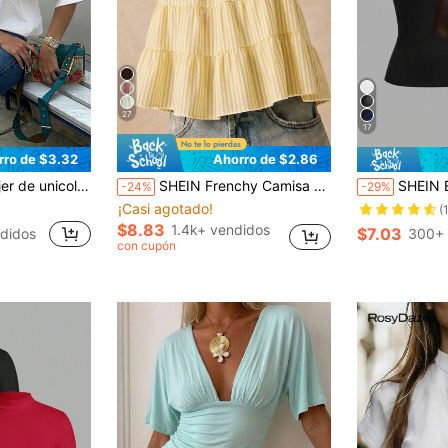
27
17
rro de $3.32
Ahorro de $2.86
tilo vintage casual, adecuada para uso diario, citas, negocios, elegante blanco de verano
SHEIN Frenchy Camisa de mujer de rayas amarillas con estampado minimalista casual, adecuada para el verano
SHEIN EZwear Set de 2 camisetas de cuello redo
-24%
-29%
¡Casi agotado!
(
$8.83
1.4k+ vendidos
$7.03
didos
300+ 
con cupón