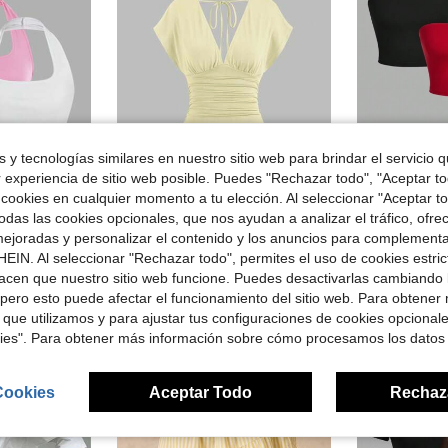
 y tecnologías similares en nuestro sitio web para brindar el servicio qu
r experiencia de sitio web posible. Puedes "Rechazar todo", "Aceptar t
12
10
rro de $0.90
 cookies en cualquier momento a tu elección. Al seleccionar "Aceptar to
suales de verano para mujeres, estilo halterneck
SHEIN EZwear Set de 3 tops cortos
das las cookies opcionales, que nos ayudan a analizar el tráfico, ofre
Sweetra
-29%
Sweetra Nueva camiseta de moda versátil para mujer de punto con cuello en V profundo delantero y trasero, uso reversible, cintura ceñida, espalda fruncida, hombros con lazo y manga dolman
-10%
ejoradas y personalizar el contenido y los anuncios para complementa
$5.83
idos
1.5k+
EIN. Al seleccionar "Rechazar todo", permites el uso de cookies estri
¡Casi agotado!
acen que nuestro sitio web funcione. Puedes desactivarlas cambiando 
$7.99
800+ vendidos
pero esto puede afectar el funcionamiento del sitio web. Para obtener
 que utilizamos y para ajustar tus configuraciones de cookies opcional
kies". Para obtener más información sobre cómo procesamos los datos
Cookies
Aceptar Todo
Rechaz