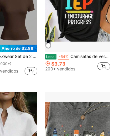
Ahorro de $2.86
ndo de manga corta básicas, negro y marrón, casuales y minimalistas, adecuadas para primavera/verano
Camisetas de verano, camisetas de manga corta de algodón con cuello redondo para profesores de educación especial, ideales para verano y primavera.
Local
-54%
$3.73
1000+)
200+ vendidos
vendidos