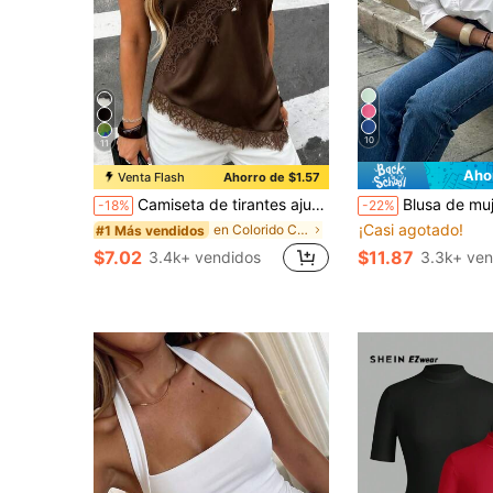
10
11
Aho
Venta Flash
Ahorro de $1.57
Camiseta de tirantes ajustada para mujer de satén suave con cuello en V, dobladillo asimétrico con ribete de encaje, diseño de encaje de pestañas semitransparente en color marrón, elegante y casual para el verano
Blusa de mujer de unicolor con mangas medias, diseño de mangas abullonadas, corte holgado, es
-18%
-22%
¡Casi agotado!
en Colorido Camisetas sin mangas con escote en V p
#1 Más vendidos
$7.02
$11.87
3.4k+ vendidos
3.3k+ ven