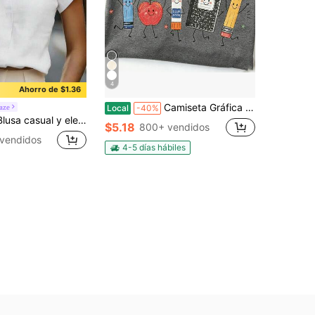
4
Ahorro de $1.36
Camiseta Gráfica de Útiles Escolares de Dibujos Animados Lindos Estilo Preppy para Maestro y Estudiante de Jardín de Infantes Regreso a la Escuela con Gráfico de Manzana Sonriente Crayón y Lápiz
aze
Local
-40%
de oficina con escote en V y mangas murciélago de media manga para el trabajo, blusa holgada con escote en V y media manga para uso diario/cita nocturna & brunch, blusa blanca de verano
$5.18
800+ vendidos
 vendidos
4-5 días hábiles