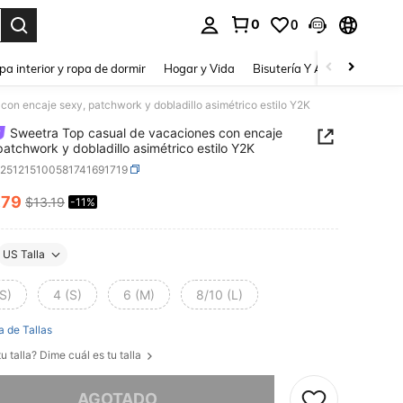
0
0
a. Press Enter to select.
pa interior y ropa de dormir
Hogar y Vida
Bisutería Y Accesorios
Be
on encaje sexy, patchwork y dobladillo asimétrico estilo Y2K
Sweetra Top casual de vacaciones con encaje
patchwork y dobladillo asimétrico estilo Y2K
z251215100581741691719
.79
$13.19
-11%
ICE AND AVAILABILITY
US Talla
S)
4 (S)
6 (M)
8/10 (L)
a de Tallas
u talla? Dime cuál es tu talla
imos, este producto está agotado.
AGOTADO