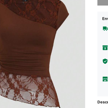
Env
Descr