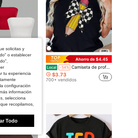
4.80
7.1K
1.5M
4.80
7.1K
1.5M
e solicitas y
odo" o establecer
Ahorro de $4.45
do",
 ajustados de unicolor minimalista para mujer, apropiados para el verano
Camiseta de profesora para mujer - Top negro de cuello redondo, suave y transpirable con estampado de lápiz amarillo
cer
Local
-54%
r tu experiencia
$3.73
 vendidos
ctamente
700+ vendidos
la configuración
 más información
es, selecciona
 que recopilamos,
ar Todo