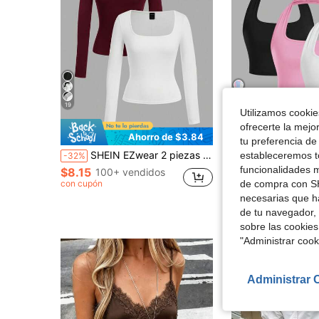
19
Utilizamos cookies
13
ofrecerte la mejo
Ahorro de $3.84
Aho
tu preferencia de
SHEIN EZwear 2 piezas Conjunto de camisetas casuales de manga larga con cuello cuadrado y ajuste ceñido para mujer, color burdeos y blanco, adecuado para otoño/invierno
SHEIN EZwear Conjunto de 3 tops cortos ceñidos ca
estableceremos to
-32%
-10%
funcionalidades m
$8.15
100+ vendidos
$7.69
1.2k+ vend
de compra con SH
con cupón
necesarias que h
de tu navegador, 
sobre las cookies
"Administrar coo
Administrar 