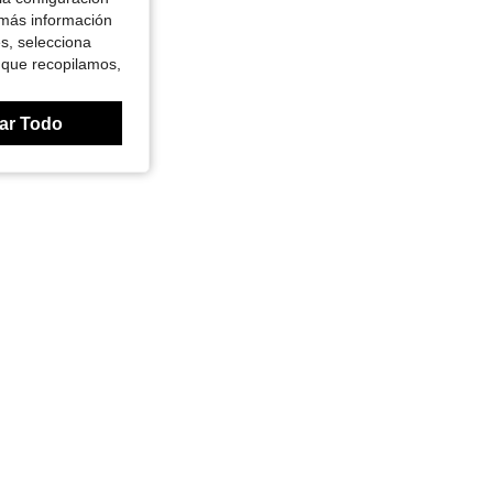
 más información
es, selecciona
 que recopilamos,
ar Todo