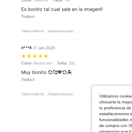
Color:
Celeste
Talla:
1XL
Es bonito tal cual sale en la imagen!!
Traducir
Desde SHEIN US
Programa de puntos
n***4
21 Jan,2026
Color: Multicolor, Talla: 3XL
Color:
Multicolor
Talla:
3XL
Muy bonito 💞🥰💖💞🏝️
Traducir
Desde SHEIN US
Programa de puntos
Utilizamos cookies
ofrecerte la mejo
tu preferencia de
Ver Más Re
estableceremos to
funcionalidades m
de compra con SH
necesarias que h