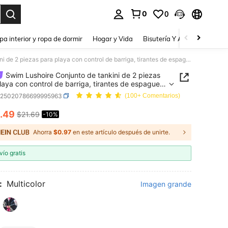
0
0
a. Press Enter to select.
pa interior y ropa de dormir
Hogar y Vida
Bisutería Y Accesorios
Be
Swim Lushoire Conjunto de tankini de 2 piezas para playa con control de barriga, tirantes de espagueti y fruncido en talla grande para mujer
Swim Lushoire Conjunto de tankini de 2 piezas
laya con control de barriga, tirantes de espagueti
cido en talla grande para mujer
z25020786699995963
(100+ Comentarios)
.49
$21.69
-10%
ICE AND AVAILABILITY
Ahorra
$0.97
en este artículo después de unirte.
vío gratis
:
Multicolor
Imagen grande