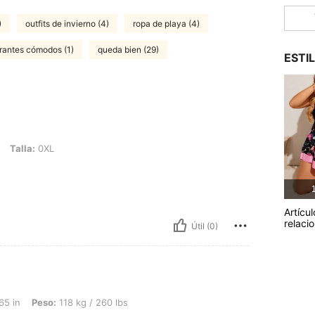
)
outfits de invierno (4)
ropa de playa (4)
rantes cómodos (1)
queda bien (29)
ESTI
L
Talla:
0XL
1
Artícul
relaci
Útil (0)
 118 kg / 260 lbs, Color: Celeste, Talla: 1XL
65 in
Peso:
118 kg / 260 lbs