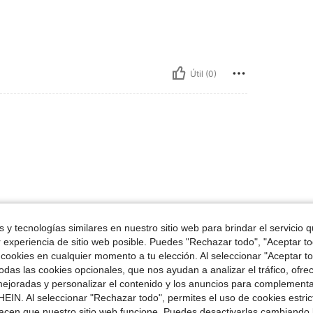
Útil (0)
Útil (0)
 y tecnologías similares en nuestro sitio web para brindar el servicio qu
r experiencia de sitio web posible. Puedes "Rechazar todo", "Aceptar t
 cookies en cualquier momento a tu elección. Al seleccionar "Aceptar to
señas
das las cookies opcionales, que nos ayudan a analizar el tráfico, ofre
ejoradas y personalizar el contenido y los anuncios para complementa
EIN. Al seleccionar "Rechazar todo", permites el uso de cookies estri
acen que nuestro sitio web funcione. Puedes desactivarlas cambiando 