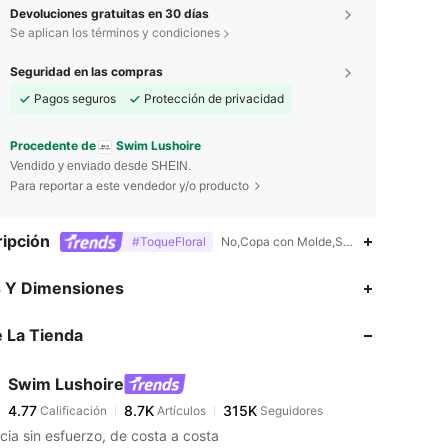
Devoluciones gratuitas en 30 días
Se aplican los términos y condiciones
Seguridad en las compras
Pagos seguros
Protección de privacidad
Procedente de
Swim Lushoire
Vendido y enviado desde SHEIN.
Para reportar a este vendedor y/o producto
ipción
#ToqueFloral
No,Copa con Molde,Sujetador Bandeau
s Y Dimensiones
 La Tienda
4.77
8.7K
315K
Swim Lushoire
4.77
8.7K
315K
Calificación
Artículos
Seguidores
s***k
pagó
Hace 10 horas
cia sin esfuerzo, de costa a costa