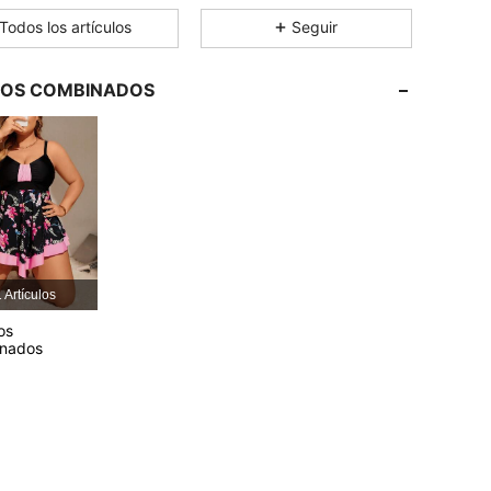
4.77
8.7K
315K
Todos los artículos
Seguir
4.77
8.7K
315K
LOS COMBINADOS
4.77
8.7K
315K
4.77
8.7K
315K
4.77
8.7K
315K
 Artículos
os
4.77
8.7K
315K
onados
4.77
8.7K
315K
4.77
8.7K
315K