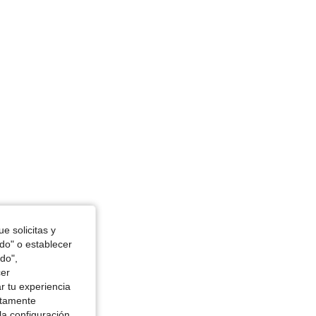
e solicitas y
odo" o establecer
do",
cer
r tu experiencia
ctamente
la configuración