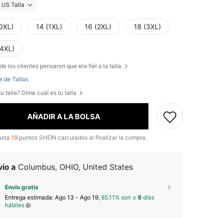
US Talla
(0XL)
14 (1XL)
16 (2XL)
18 (3XL)
(4XL)
de los clientes pensaron que era fiel a la talla.
a de Tallas
u talla? Dime cuál es tu talla
AÑADIR A LA BOLSA
asta
19
puntos SHEIN calculados al finalizar la compra.
ío a
Columbus, OHIO, United States
Envío gratis
Entrega estimada:
Ago 13 - Ago 19,
85.11% son ≤
8
días
hábiles