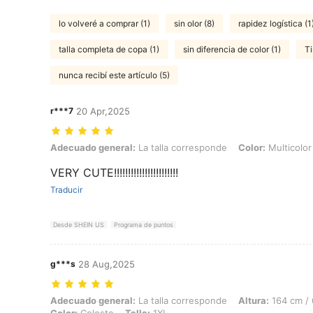
lo volveré a comprar (1)
sin olor (8)
rapidez logística (1
talla completa de copa (1)
sin diferencia de color (1)
Ti
nunca recibí este artículo (5)
r***7
20 Apr,2025
Adecuado general: La talla corresponde, Color: Multicolor, Talla: 0X
Adecuado general:
La talla corresponde
Color:
Multicolor
VERY CUTE!!!!!!!!!!!!!!!!!!!!!!!
Traducir
Desde SHEIN US
Programa de puntos
g***s
28 Aug,2025
Adecuado general: La talla corresponde, Altura: 164 cm / 65 in, Peso:
Adecuado general:
La talla corresponde
Altura:
164 cm / 