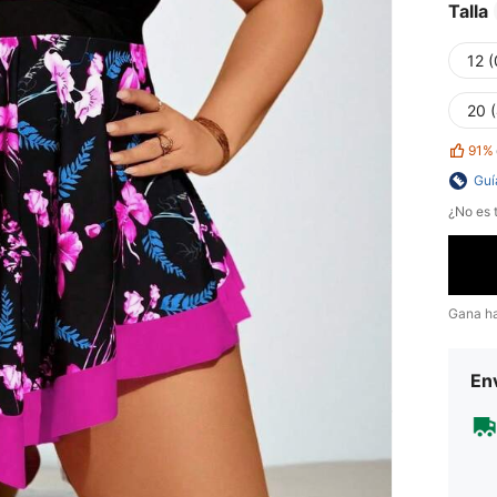
Talla
12 
20 
91%
Guí
¿No es t
Gana h
Env