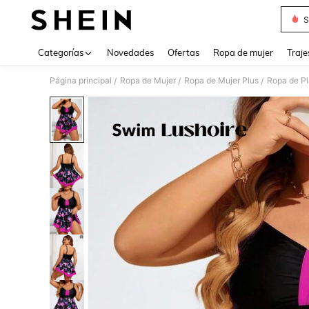
S
Use up 
Categorías
Novedades
Ofertas
Ropa de mujer
Traje
Página principal
Ropa de Mujer
Ropa de Mujer Plus
Ropa de Pl
/
/
/