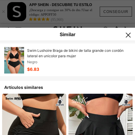
APP SHEIN - DESCUBRE TU ESTILO
×
¡Descarga y consigue un 30% de dto.!Usar el
CONSEGUIR
código: APPOFF30
(95,960)
Similar
Swim Lushoire Braga de bikini de talla grande con cordón
lateral en unicolor para mujer
Negro
$6.83
Artículos similares