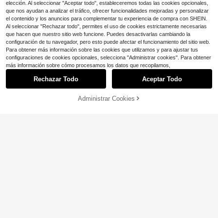
elección. Al seleccionar "Aceptar todo", estableceremos todas las cookies opcionales,
que nos ayudan a analizar el tráfico, ofrecer funcionalidades mejoradas y personalizar
el contenido y los anuncios para complementar tu experiencia de compra con SHEIN.
Al seleccionar "Rechazar todo", permites el uso de cookies estrictamente necesarias
que hacen que nuestro sitio web funcione. Puedes desactivarlas cambiando la
configuración de tu navegador, pero esto puede afectar el funcionamiento del sitio web.
Para obtener más información sobre las cookies que utilizamos y para ajustar tus
configuraciones de cookies opcionales, selecciona "Administrar cookies". Para obtener
Mostrar artículos similares con stock
Ver todo
más información sobre cómo procesamos los datos que recopilamos,
Swim Lushoire
Rechazar Todo
Aceptar Todo
Lo sentimos, este producto está agotado.
5
Swim Lushoire Bottom de traje de b
año ajustado con volantes en talla
300+ vendidos
#BikiniVacacional
Administrar Cookies
grande de unicolor
AGOTADO
9
Swim Lushoire Bottom del traje de
Ahorro de $2.50
4
$
.19
-10%
baño con cordón lateral fruncido de
400+ vendidos
color liso para la playa de verano y
Swim Lushoire
Slaydiva CURVE
8
$
.69
-10%
tallas grandes
Swim Lushoire Conjunto de 2 pieza
Slaydiva Top de bikini con escote h
s para mujer talla grande 2026, esta
¡Casi agotado!
alter y parches, adecuado para vac
100+ vendidos
mpado de hojas fucsia aleatorio, sh
aciones de verano, tallas grandes
400+ vendidos
8
orts informales sueltos de cintura al
$
.49
-11%
21
ta con cordón y traje de baño de ma
$
.79
-10%
nga larga y cuello redondo