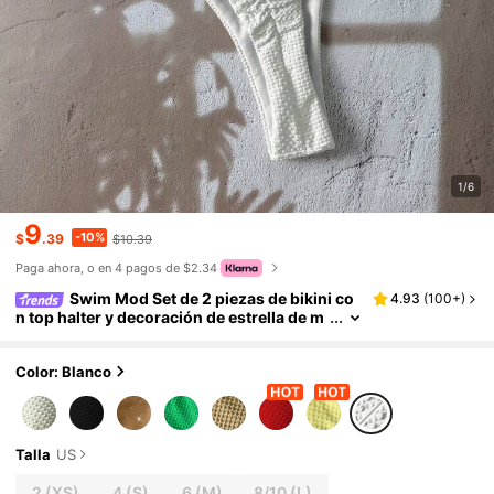
1/6
9
-10%
$
.39
$10.39
Paga ahora, o en 4 pagos de $2.34
Swim Mod Set de 2 piezas de bikini co
4.93
(
100+
)
n top halter y decoración de estrella de m
ar dorada de tela texturizada de unicolor
para playa y vacaciones de verano
Color: Blanco
Talla
US
2
(XS)
4
(S)
6
(M)
8/10
(L)