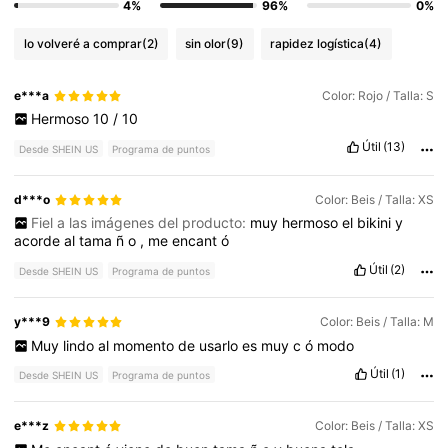
4%
96%
0%
lo volveré a comprar
(2)
sin olor
(9)
rapidez logística
(4)
e***a
Color: Rojo / Talla: S
Hermoso
10
/
10
Útil
(13)
Desde SHEIN US
Programa de puntos
d***o
Color: Beis / Talla: XS
Fiel a las imágenes del producto:
muy
hermoso
el
bikini
y
acorde
al
tama
ñ
o
,
me
encant
ó
Útil
(2)
Desde SHEIN US
Programa de puntos
y***9
Color: Beis / Talla: M
Muy
lindo
al
momento
de
usarlo
es
muy
c
ó
modo
Útil
(1)
Desde SHEIN US
Programa de puntos
e***z
Color: Beis / Talla: XS