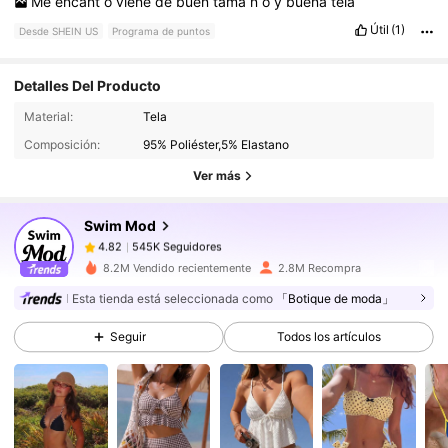
Me
encant
ó
viene
de
buen
tama
ñ
o
y
buena
tela
Útil
(1)
Desde SHEIN US
Programa de puntos
Detalles Del Producto
545K Seguidores
4.82
Material:
Tela
Composición:
95% Poliéster,5% Elastano
545K Seguidores
4.82
Ver más
Swim Mod
545K Seguidores
4.82
b***2
pagó
Hace 10 horas
8.2M Vendido recientemente
2.8M Recompra
Esta tienda está seleccionada como
「Botique de moda」
545K Seguidores
4.82
Seguir
Todos los artículos
545K Seguidores
4.82
545K Seguidores
4.82