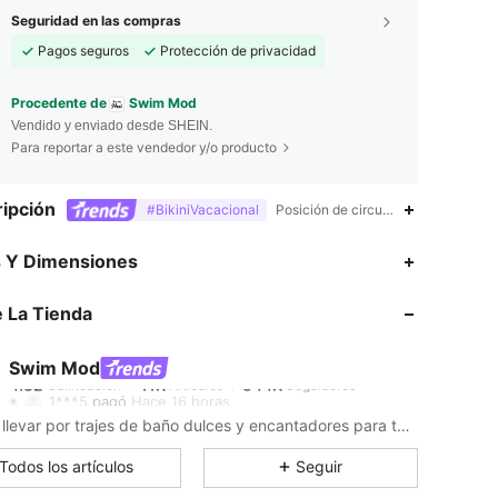
Seguridad en las compras
Pagos seguros
Protección de privacidad
Procedente de
Swim Mod
Vendido y enviado desde SHEIN.
Para reportar a este vendedor y/o producto
ipción
#BikiniVacacional
Posición de circunferencia inferior
4.82
11K
544K
s Y Dimensiones
 La Tienda
4.82
11K
544K
Swim Mod
4.82
11K
544K
1***5
pagó
Hace 16 horas
Déjate llevar por trajes de baño dulces y encantadores para tus días junto al mar.
4.82
11K
544K
Todos los artículos
Seguir