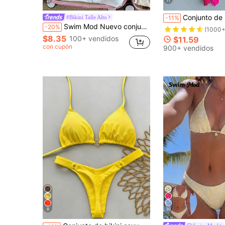
31
11
Conjunto de bikini de vacaciones de verano 2025 con parte superior de atar al cuello y
#Bikini Talle Alto
-11%
Swim Mod Nuevo conjunto de bikini de dos piezas de verano/primavera 2026 con textura de jacquard amarillo mantequilla, escote en V y espalda descubierta, sexy y dulce para vacaciones en la playa. Conjunto de bikini de dos piezas amarillo para vacaciones en Zante
-20%
(1000+
$8.35
100+ vendidos
$11.59
con cupón
900+ vendidos
8
30