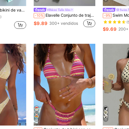
10
31
 espalda descubierta, y Bottom separada con trenzado, de alta gama para mujer
#Bikini Talle Alto
Swim 
Elavelle Conjunto de traje de baño de 2 piezas para mujer de verano y playa con top de triángulo con lazo de tela texturizada especial y bragas de bikini fruncidas
Swim Mod Conjunto de bikini sexy c
-10%
-9%
)
(
$9.89
300+ vendidos
$9.69
200+
32
11
en Sexy Ropa de playa para mujeres
#6 Más vendidos
#2 Más vendid