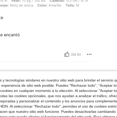
 70 kg / 154 lbs, Caderas: 103 cm / 41 in, Busto: 97 cm / 38 in, Cintura: 87 cm / 3
78 in
Peso:
70 kg / 154 lbs
Caderas:
103 cm / 41 in
uerpo:
Reloj de arena
Color:
Amarillo
Talla:
M
te
me encantó
Útil (0)
 y tecnologías similares en nuestro sitio web para brindar el servicio qu
ntura: 65 cm / 26 in, Caderas: 100 cm / 39 in, Forma del cuerpo: Triángulo, Color: A
 / 35 in
Cintura:
65 cm / 26 in
r experiencia de sitio web posible. Puedes "Rechazar todo", "Aceptar t
lor:
Amarillo
Talla:
S
 cookies en cualquier momento a tu elección. Al seleccionar "Aceptar to
das las cookies opcionales, que nos ayudan a analizar el tráfico, ofre
ejoradas y personalizar el contenido y los anuncios para complementa
EIN. Al seleccionar "Rechazar todo", permites el uso de cookies estri
acen que nuestro sitio web funcione. Puedes desactivarlas cambiando 
Útil (0)
pero esto puede afectar el funcionamiento del sitio web. Para obtener