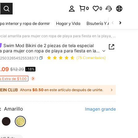
0
0
a. Press Enter to select.
pa interior y ropa de dormir
Hogar y Vida
Bisutería Y Accesorios
Be
Swim Mod Bikini de 2 piezas de tela especial amarilla para mujer con ropa de playa para fiesta en la playa, vacaciones
Swim Mod Bikini de 2 piezas de tela especial
la para mujer con ropa de playa para fiesta en la
 vacaciones
z25032654525538373
(75 Comentarios)
0
.09
$12.29
-18%
ICE AND AVAILABILITY
s Extra de $1.00
Ahorra
$0.50
en este artículo después de unirte.
:
Amarillo
Imagen grande