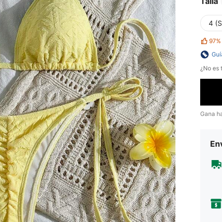
Talla
4 (S
97%
Guí
¿No es t
Gana h
Env