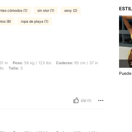
ESTI
ntes cómodos (1)
sin olor (1)
sexy (2)
tos (8)
ropa de playa (1)
56 kg / 123 lbs, Caderas: 95 cm / 37 in, Busto: 88 cm / 35 in, Cintura: 60 cm / 24 i
61 in
Peso:
56 kg / 123 lbs
Caderas:
95 cm / 37 in
2
lo
Talla:
S
Puede 
Útil (1)