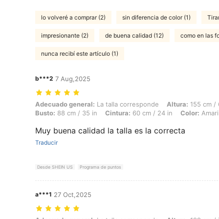
lo volveré a comprar (2)
sin diferencia de color (1)
Tira
impresionante (2)
de buena calidad (12)
como en las fo
nunca recibí este artículo (1)
b***2
7 Aug,2025
Adecuado general: La talla corresponde, Altura: 155 cm / 61 in, Peso: 
Adecuado general:
La talla corresponde
Altura:
155 cm / 
Busto:
88 cm / 35 in
Cintura:
60 cm / 24 in
Color:
Amaril
Muy buena calidad la talla es la correcta
Traducir
Desde SHEIN US
Programa de puntos
a***1
27 Oct,2025