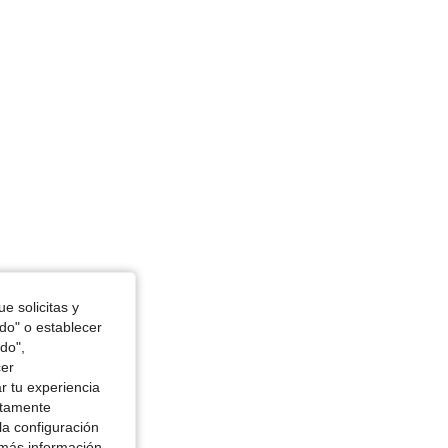
4 in, Forma del cuerpo: Reloj de arena, Color: Amarillo, Talla: M
e solicitas y
marillo, Talla: S
odo" o establecer
do",
cer
r tu experiencia
ctamente
la configuración
 más información