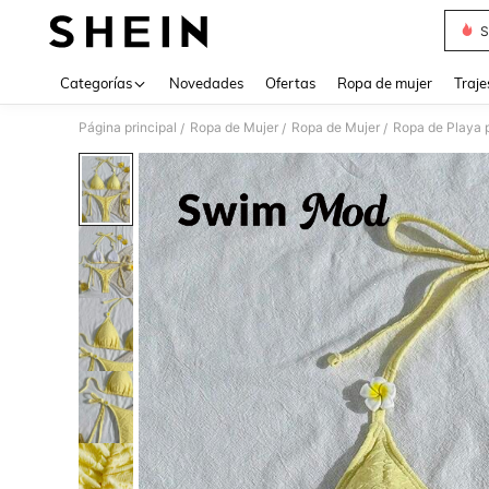
S
Use up 
Categorías
Novedades
Ofertas
Ropa de mujer
Traje
Página principal
Ropa de Mujer
Ropa de Mujer
Ropa de Playa 
/
/
/