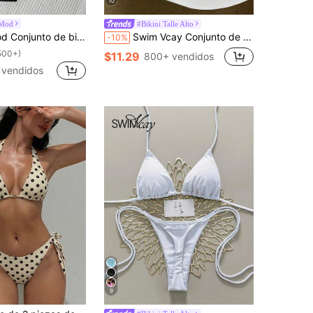
10
Mod
#Bikini Talle Alto
on decoración metálica y tela de jacquard para mujer, para el verano
Swim Vcay Conjunto de bikini con tanga atado a los lados y parte superior sin aros con estampado aleatorio de patrón de piel de serpiente, traje de baño de verano para mujer para playa y resort
-10%
500+)
$11.29
800+ vendidos
 vendidos
9
en Lunares Ropa de playa para mujeres
os