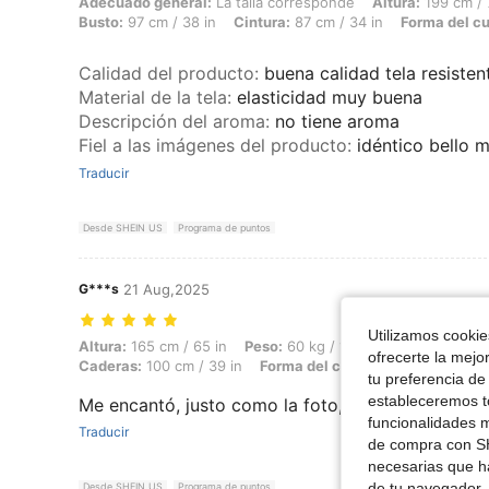
Adecuado general: La talla corresponde, Altura: 199 cm / 78 in, Peso:
Adecuado general:
La talla corresponde
Altura:
199 cm / 
Busto:
97 cm / 38 in
Cintura:
87 cm / 34 in
Forma del c
Calidad del producto
:
buena calidad tela resisten
Material de la tela
:
elasticidad muy buena
Descripción del aroma
:
no tiene aroma
Fiel a las imágenes del producto
:
idéntico bello 
Traducir
Desde SHEIN US
Programa de puntos
G***s
21 Aug,2025
Utilizamos cookies
Altura: 165 cm / 65 in, Peso: 60 kg / 132 lbs, Busto: 90 cm / 35 in, Ci
Altura:
165 cm / 65 in
Peso:
60 kg / 132 lbs
Busto:
90 cm
ofrecerte la mejo
Caderas:
100 cm / 39 in
Forma del cuerpo:
Triángulo
Co
tu preferencia de
estableceremos to
Me encantó, justo como la foto, excelente.
funcionalidades m
Traducir
de compra con SH
necesarias que h
de tu navegador, 
Desde SHEIN US
Programa de puntos