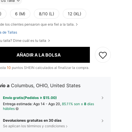
US Talla
)
6 (M)
8/10 (L)
12 (XL)
de los clientes pensaron que era fiel a la talla.
a de Tallas
u talla? Dime cuál es tu talla
AÑADIR A LA BOLSA
asta
10
puntos SHEIN calculados al finalizar la compra.
ío a
Columbus, OHIO, United States
Envío gratis(Pedidos ≥ $15.00)
Entrega estimada:
Ago 14 - Ago 20,
85.11% son ≤
8
días
hábiles
Devoluciones gratuitas en 30 días
Se aplican los términos y condiciones