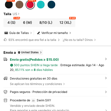
Talla
US
5 left
8 left
4
(S)
6
(M)
8/10
(L)
12
(XL)
Guía de Tallas
Verificar mi tamaño
93%
encontró que era fiel a la talla
¿No es tu talla? Dinos
Envío a
United States
Envío gratis(Pedidos ≥ $15.00)
500 puntos SHEIN si llega tarde
Entrega estimada:
Ago 14 - Ago
20,
85.11% son ≤
8
días hábiles
Devoluciones gratuitas en 30 días
Se aplican los términos y condiciones
Pagos seguros · Protección de privacidad
Procedente de
Swim SXY
Vendido y enviado desde SHEIN.
Para reportar a este vendedor y/o producto