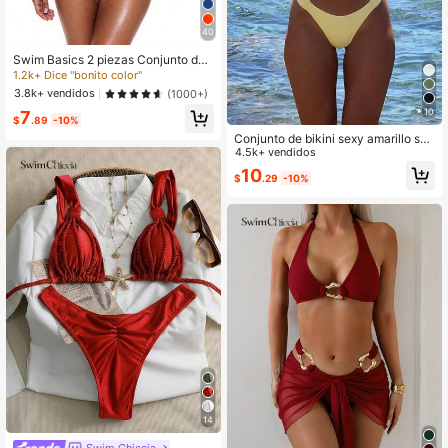
40
Swim Basics 2 piezas Conjunto de
bikini sexy con parte superior de cu
1.2k+ Dice "bonito color"
ello halter y Bottom de unicolor, par
3.8k+ vendidos
(1000+)
a playa de verano
10
7
$
.89
-10%
Conjunto de bikini sexy amarillo sóli
do para mujer con colgante de flor d
4.5k+ vendidos
e metal, elegante y casual para pla
10
$
.29
-10%
ya/resort, vacaciones de verano, Va
cationcore
14
Swim Chiccia