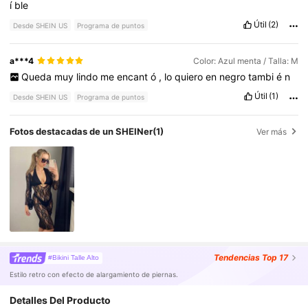
í
ble
Útil
(2)
Desde SHEIN US
Programa de puntos
a***4
Color: Azul menta / Talla: M
Queda
muy
lindo
me
encant
ó
,
lo
quiero
en
negro
tambi
é
n
Útil
(1)
Desde SHEIN US
Programa de puntos
Fotos destacadas de un SHEINer
(1)
Ver más
Tendencias
Top 17
#Bikini Talle Alto
Estilo retro con efecto de alargamiento de piernas.
Detalles Del Producto