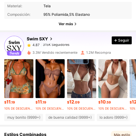
315K Seguidores
4.87
Material:
Tela
Composición:
95% Poliamida,5% Elastano
315K Seguidores
4.87
Ver más
Swim SXY
Seguir
315K Seguidores
4.87
1***6
pagó
Hace 6 horas
3.3M Vendido recientemente
1.2M Recompra
315K Seguidores
4.87
315K Seguidores
4.87
315K Seguidores
4.87
11
11
12
10
1
$
.19
$
.19
$
.09
$
.59
$
10% DE DESCUENTO
10% DE DESCUENTO
10% DE DESCUENTO
10% DE DESCUENTO
315K Seguidores
4.87
muy bonito (9999+)
de buena calidad (9999+)
lo adoro (9999+)
Estilos Combinados
315K Seguidores
Más estilo
4.87