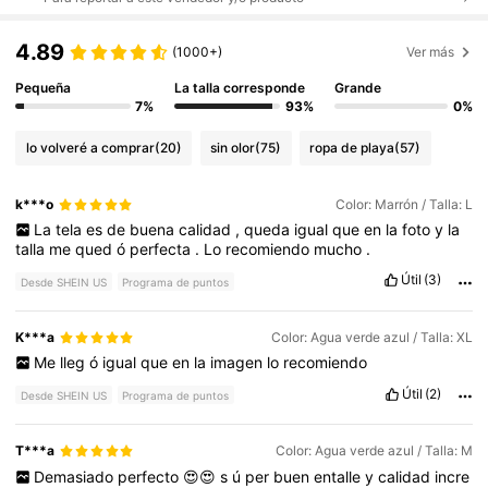
4.89
(1000+)
Ver más
Pequeña
La talla corresponde
Grande
7%
93%
0%
lo volveré a comprar
(20)
sin olor
(75)
ropa de playa
(57)
k***o
Color: Marrón / Talla: L
La
tela
es
de
buena
calidad
,
queda
igual
que
en
la
foto
y
la
talla
me
qued
ó
perfecta
.
Lo
recomiendo
mucho
.
Útil
(3)
Desde SHEIN US
Programa de puntos
K***a
Color: Agua verde azul / Talla: XL
Me
lleg
ó
igual
que
en
la
imagen
lo
recomiendo
Útil
(2)
Desde SHEIN US
Programa de puntos
T***a
Color: Agua verde azul / Talla: M
Demasiado
perfecto
😍😍
s
ú
per
buen
entalle
y
calidad
incre