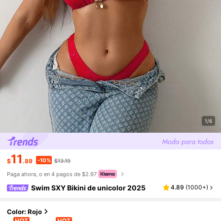
1/6
11
-10%
$
.89
$13.19
Paga ahora, o en 4 pagos de $2.97
Swim SXY Bikini de unicolor 2025
4.89
(
1000+
)
Color: Rojo