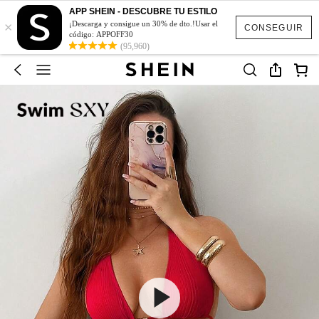
APP SHEIN - DESCUBRE TU ESTILO
×
¡Descarga y consigue un 30% de dto.!Usar el
CONSEGUIR
código: APPOFF30
(95,960)