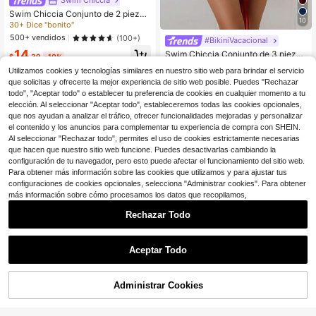
Swim Chiccia Conjunto de 2 piezas
10
romántico, vintage, sexy y elegante
30+ Dice "bonito"
para playa/cita, con tirantes grueso
500+ vendidos
(100+)
#BikiniVacacional
s, diseño fruncido, colores tierra, tra
14
je de baño de mujer para vacacione
Swim Chiccia Conjunto de 3 piezas
$
.39
-10%
s, conjunto de bikini rojo, conjunto d
de ropa de mujer sexy, vintage, eleg
400+ vendidos
Utilizamos cookies y tecnologías similares en nuestro sitio web para brindar el servicio
e bikini trenzado para mujer, conjun
ante y romántica para vacaciones y
14
to de bikini con cobertura para muje
$
.89
-10%
que solicitas y ofrecerte la mejor experiencia de sitio web posible. Puedes "Rechazar
playa - Bikini, traje de baño, falda
r
todo", "Aceptar todo" o establecer tu preferencia de cookies en cualquier momento a tu
elección. Al seleccionar "Aceptar todo", estableceremos todas las cookies opcionales,
que nos ayudan a analizar el tráfico, ofrecer funcionalidades mejoradas y personalizar
el contenido y los anuncios para complementar tu experiencia de compra con SHEIN.
Al seleccionar "Rechazar todo", permites el uso de cookies estrictamente necesarias
que hacen que nuestro sitio web funcione. Puedes desactivarlas cambiando la
configuración de tu navegador, pero esto puede afectar el funcionamiento del sitio web.
Para obtener más información sobre las cookies que utilizamos y para ajustar tus
configuraciones de cookies opcionales, selecciona "Administrar cookies". Para obtener
más información sobre cómo procesamos los datos que recopilamos,
Rechazar Todo
Aceptar Todo
Administrar Cookies
¡10% DE DESCUENTO!
AÑADIR A LA BOLSA