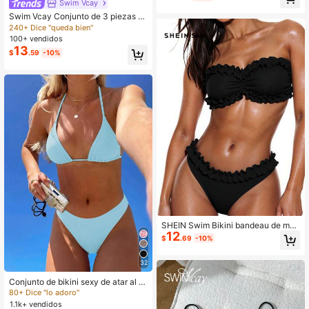
Swim Vcay
230+ Dice "bonito color"
Swim Vcay Conjunto de 3 piezas d
e bikini sexy con estampado de hoj
240+ Dice "queda bien"
as, escote halter y espalda con lazo
100+ vendidos
s para mujer, ideal para vacaciones
13
$
.59
-10%
de verano en la playa
SHEIN Swim Bikini bandeau de muj
12
er con volantes, para playa de vera
$
.69
-10%
no
32
Conjunto de bikini sexy de atar al c
uello de color azul claro para mujer,
80+ Dice "lo adoro"
para vacaciones en la playa. Traje
1.1k+ vendidos