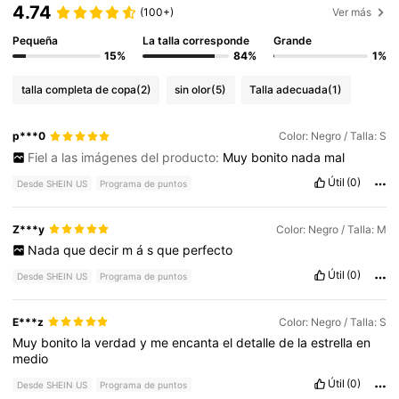
4.74
(100+)
Ver más
Pequeña
La talla corresponde
Grande
15%
84%
1%
talla completa de copa
(2)
sin olor
(5)
Talla adecuada
(1)
p***0
Color: Negro / Talla: S
Fiel a las imágenes del producto:
Muy
bonito
nada
mal
Útil
(0)
Desde SHEIN US
Programa de puntos
Z***y
Color: Negro / Talla: M
Nada
que
decir
m
á
s
que
perfecto
Útil
(0)
Desde SHEIN US
Programa de puntos
E***z
Color: Negro / Talla: S
Muy
bonito
la
verdad
y
me
encanta
el
detalle
de
la
estrella
en
medio
Útil
(0)
Desde SHEIN US
Programa de puntos