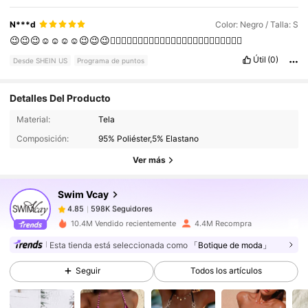
N***d
Color: Negro / Talla: S
😉😉😉☺️☺️☺️☺️😉😉😉🫪🫪🫪🫪🫪🫪🫪🫪🫪🫪🫪🫪🫪🫪🫪🫪🫪🫪🫪🫪🫪🫪🫪🫪
Útil
(0)
Desde SHEIN US
Programa de puntos
Detalles Del Producto
598K Seguidores
4.85
Material:
Tela
Composición:
95% Poliéster,5% Elastano
598K Seguidores
4.85
Ver más
Swim Vcay
598K Seguidores
4.85
l***4
pagó
Hace 8 horas
10.4M Vendido recientemente
4.4M Recompra
598K Seguidores
4.85
Esta tienda está seleccionada como
「Botique de moda」
Seguir
Todos los artículos
598K Seguidores
4.85