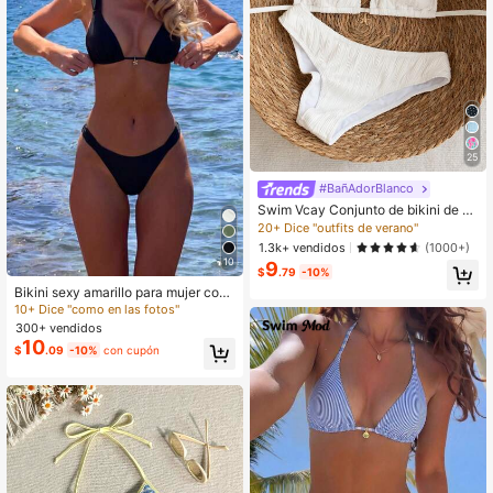
25
#BañAdorBlanco
Swim Vcay Conjunto de bikini de 2
piezas con tirantes finos, cuello halt
20+ Dice "outfits de verano"
er, base negra, lunares blancos y es
1.3k+ vendidos
(1000+)
tampado aleatorio dulce y lindo con
10
9
corte alto en los laterales para muje
$
.79
-10%
r, primavera/verano 2026
Bikini sexy amarillo para mujer con
colgante floral, conjunto de dos pie
10+ Dice "como en las fotos"
zas sin espalda para traje de baño,
300+ vendidos
elegante y casual para vacaciones
10
$
.09
-10%
con cupón
en la playa, primavera/verano, negr
o