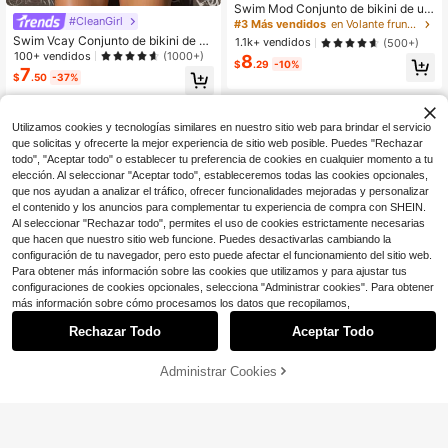
Swim Mod Conjunto de bikini de uni
#CleanGirl
color, sexy y de alta elasticidad con
#3 Más vendidos
en Volante fruncido Conjuntos de bikini para mujer
volantes, para vacaciones de veran
Swim Vcay Conjunto de bikini de un
1.1k+ vendidos
(500+)
o
icolor con cuello halter para mujer,
100+ vendidos
(1000+)
8
$
.29
-10%
para playa de verano
7
$
.50
-37%
Utilizamos cookies y tecnologías similares en nuestro sitio web para brindar el servicio
que solicitas y ofrecerte la mejor experiencia de sitio web posible. Puedes "Rechazar
todo", "Aceptar todo" o establecer tu preferencia de cookies en cualquier momento a tu
elección. Al seleccionar "Aceptar todo", estableceremos todas las cookies opcionales,
que nos ayudan a analizar el tráfico, ofrecer funcionalidades mejoradas y personalizar
el contenido y los anuncios para complementar tu experiencia de compra con SHEIN.
Al seleccionar "Rechazar todo", permites el uso de cookies estrictamente necesarias
que hacen que nuestro sitio web funcione. Puedes desactivarlas cambiando la
configuración de tu navegador, pero esto puede afectar el funcionamiento del sitio web.
Para obtener más información sobre las cookies que utilizamos y para ajustar tus
configuraciones de cookies opcionales, selecciona "Administrar cookies". Para obtener
más información sobre cómo procesamos los datos que recopilamos,
Rechazar Todo
Aceptar Todo
Administrar Cookies
¡10% DE DESCUENTO!
AÑADIR A LA BOLSA