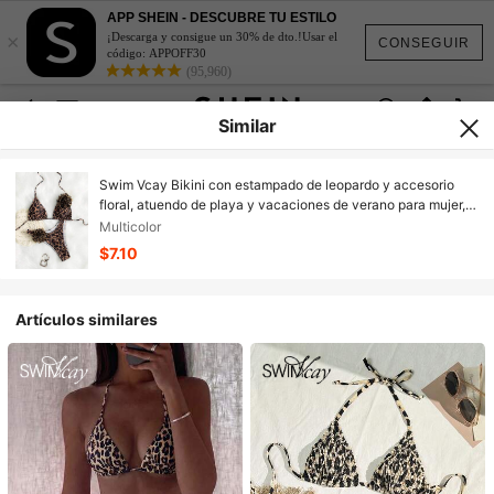
APP SHEIN - DESCUBRE TU ESTILO
×
¡Descarga y consigue un 30% de dto.!Usar el
CONSEGUIR
código: APPOFF30
(95,960)
Similar
Swim Vcay Bikini con estampado de leopardo y accesorio
floral, atuendo de playa y vacaciones de verano para mujer,
sexy y aleatorio
Multicolor
$7.10
Artículos similares