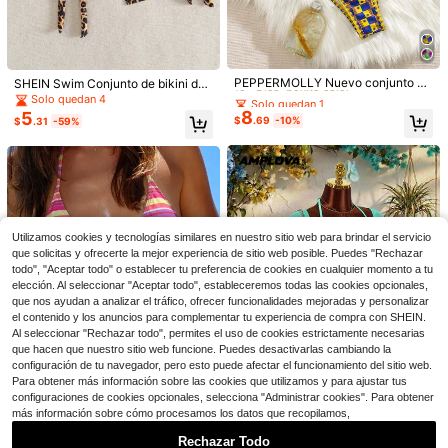
Solo quedan 1
10+ Dice "bonito color"
PEPPERMOLLY Nuevo conjunto de
SHEIN Swim Conjunto de bikini de
bikini con Top de tirantes y nudo en
2 piezas con estampado de leopard
Solo quedan 1
Solo quedan 1
Solo quedan 4
18
estilo gingham suave, traje de baño
o y decoración dorada para mujer,
8
5
10+ Dice "bonito color"
10+ Dice "bonito color"
$
.69
-10%
$
.31
-59%
de verano de moda para mujer de c
de talla estándar, para vacaciones
Ahorro de $1.39
Solo quedan 1
olor amarillo
en la playa en verano
9
10+ Dice "bonito color"
Swim Mod
#9 Más vendidos
en Lindo Ropa de playa para mujeres
Vaclyn
250+ Dice "queda bien"
Swim Mod Conjunto de bikini
Local
de verano con estampado floral ale
Vaclyn Vestido camisola con nudo l
#9 Más vendidos
#9 Más vendidos
en Lindo Ropa de playa para mujeres
en Lindo Ropa de playa para mujeres
atorio, escote en V y tirantes finos p
ateral y estampado de estrella de m
#4 Más vendidos
en Escotado por detrás Encubrimientos de mujeres
4.5k+ vendidos
250+ Dice "queda bien"
250+ Dice "queda bien"
ara mujer, estilo primaveral
ar para mujer
10
600+ vendidos
#9 Más vendidos
en Lindo Ropa de playa para mujeres
$
.80
-11%
Utilizamos cookies y tecnologías similares en nuestro sitio web para brindar el servicio
8
250+ Dice "queda bien"
$
.99
-10%
que solicitas y ofrecerte la mejor experiencia de sitio web posible. Puedes "Rechazar
todo", "Aceptar todo" o establecer tu preferencia de cookies en cualquier momento a tu
elección. Al seleccionar "Aceptar todo", estableceremos todas las cookies opcionales,
que nos ayudan a analizar el tráfico, ofrecer funcionalidades mejoradas y personalizar
el contenido y los anuncios para complementar tu experiencia de compra con SHEIN.
Al seleccionar "Rechazar todo", permites el uso de cookies estrictamente necesarias
que hacen que nuestro sitio web funcione. Puedes desactivarlas cambiando la
configuración de tu navegador, pero esto puede afectar el funcionamiento del sitio web.
Para obtener más información sobre las cookies que utilizamos y para ajustar tus
configuraciones de cookies opcionales, selecciona "Administrar cookies". Para obtener
más información sobre cómo procesamos los datos que recopilamos,
40
33
#4 Más vendidos
en 0~9 USD Ropa de playa para mujeres
Rechazar Todo
30+ Dice "outfits de verano"
Conjunto de bikini con estampado
¡Casi agotado!
#BikiniVacacional