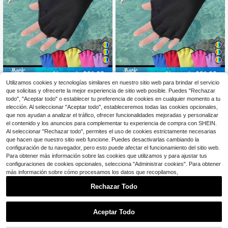
Ahorro de $21.65
Ahorro de $21.65
Utilizamos cookies y tecnologías similares en nuestro sitio web para brindar el servicio
Guantes de natación con me
Guantes de natación con me
Local
Local
que solicitas y ofrecerte la mejor experiencia de sitio web posible. Puedes "Rechazar
21
21
mbrana, paletas acuáticas de medi
mbrana, paletas acuáticas de medi
$
.65
-50%
$
.65
-50%
todo", "Aceptar todo" o establecer tu preferencia de cookies en cualquier momento a tu
a falange, correa de muñeca ajusta
a falange, correa de muñeca ajusta
elección. Al seleccionar "Aceptar todo", estableceremos todas las cookies opcionales,
ble para snorkel, surf, entrenamient
ble para snorkel, surf, entrenamient
o en piscina, playa y deportes acuá
o en piscina, playa y deportes acuá
que nos ayudan a analizar el tráfico, ofrecer funcionalidades mejoradas y personalizar
ticos
ticos
el contenido y los anuncios para complementar tu experiencia de compra con SHEIN.
Al seleccionar "Rechazar todo", permites el uso de cookies estrictamente necesarias
que hacen que nuestro sitio web funcione. Puedes desactivarlas cambiando la
configuración de tu navegador, pero esto puede afectar el funcionamiento del sitio web.
Para obtener más información sobre las cookies que utilizamos y para ajustar tus
configuraciones de cookies opcionales, selecciona "Administrar cookies". Para obtener
más información sobre cómo procesamos los datos que recopilamos,
Rechazar Todo
1
0
Aceptar Todo
Ahorro de $21.65