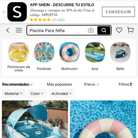
Picinas Para Adultos
APP SHEIN - DESCUBRE TU ESTILO
×
¡Descarga y consigue un 30% de dto.!Usar el
Piscina
CONSEGUIR
código: APPOFF30
(95,960)
Piscina Para Adultos
Piscina Para Niña
Piscina Grande Familiar
Picinas Para Adultos
Piscina
Policloruro de
D
Poliéster
Multicolor
Azul
Baño
vinilo
Recomendados
Más populares
Precio
Filtros
Material
Color
Actividad