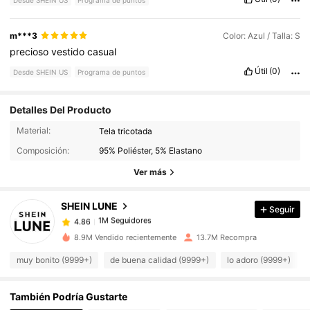
Desde SHEIN US
Programa de puntos
m***3
Color: Azul / Talla: S
precioso
vestido
casual
Útil
(0)
Desde SHEIN US
Programa de puntos
Detalles Del Producto
1M Seguidores
4.86
Material:
Tela tricotada
Composición:
95% Poliéster, 5% Elastano
1M Seguidores
4.86
Ver más
SHEIN LUNE
Seguir
1M Seguidores
4.86
t***a
pagó
Hace 16 horas
8.9M Vendido recientemente
13.7M Recompra
1M Seguidores
4.86
muy bonito (9999+)
de buena calidad (9999+)
lo adoro (9999+)
También Podría Gustarte
1M Seguidores
4.86