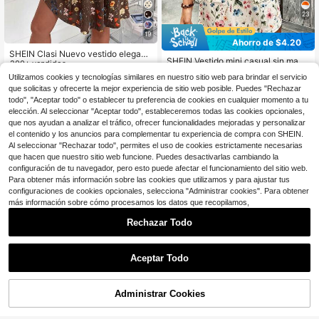
23
19
Ahorro de $4.20
SHEIN Clasi Nuevo vestido elegant
SHEIN Vestido mini casual sin mang
e de mujer con cuello en U, cintura
200+ vendidos
as con cuello en U, tirantes finos, b
200+ vendidos
definida, efecto adelgazante, estam
10
Utilizamos cookies y tecnologías similares en nuestro sitio web para brindar el servicio
olsillos y lazo delantero con estamp
$
.07
-29%
pado floral, adecuado para vacacio
10
que solicitas y ofrecerte la mejor experiencia de sitio web posible. Puedes "Rechazar
$
.39
-29%
con cupón
ado floral pequeño, adecuado para
nes y uso diario
estilo de vacaciones en la playa, va
todo", "Aceptar todo" o establecer tu preferencia de cookies en cualquier momento a tu
caciones, ir al trabajo y uso diario, v
elección. Al seleccionar "Aceptar todo", estableceremos todas las cookies opcionales,
estido elegante de verano, vestido
que nos ayudan a analizar el tráfico, ofrecer funcionalidades mejoradas y personalizar
de verano para mujer, adecuado par
el contenido y los anuncios para complementar tu experiencia de compra con SHEIN.
a fiestas de mujer, citas, temporada
Al seleccionar "Rechazar todo", permites el uso de cookies estrictamente necesarias
de bodas, ir al trabajo, negocios ele
que hacen que nuestro sitio web funcione. Puedes desactivarlas cambiando la
gante, Navidad, temporada de grad
Mostrar artículos similares con stock
Ver todo
configuración de tu navegador, pero esto puede afectar el funcionamiento del sitio web.
uación, temporada de regreso a la e
scuela, ceremonia de graduación, D
Para obtener más información sobre las cookies que utilizamos y para ajustar tus
ía del Maestro, Navidad, Día de San
configuraciones de cookies opcionales, selecciona "Administrar cookies". Para obtener
Valentín, Acción de Gracias, tempor
más información sobre cómo procesamos los datos que recopilamos,
ada de regreso a la escuela, Día de
la Independencia
Rechazar Todo
Aceptar Todo
Lo sentimos, este producto está agotado.
Administrar Cookies
AGOTADO