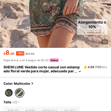
1/5
8
-36%
$
.00
$12.59
Paga ahora, o en 4 pagos de $2.00
SHEIN LUNE Vestido corto casual con estamp
4.86
(
100+
)
ado floral verde para mujer, adecuado par
a vacaciones de primavera/verano
Color: Multicolor
Talla
US
4/6
(S)
8
(M)
10/12
(L)
14
(XL)