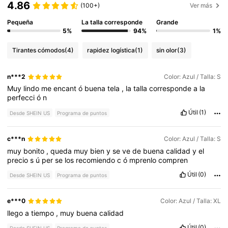
4.86
(100+)
Ver más
Pequeña
La talla corresponde
Grande
5%
94%
1%
Tirantes cómodos
(4)
rapidez logística
(1)
sin olor
(3)
n***2
Color: Azul / Talla: S
Muy
lindo
me
encant
ó
buena
tela
,
la
talla
corresponde
a
la
perfecci
ó
n
Útil
(1)
Desde SHEIN US
Programa de puntos
c***n
Color: Azul / Talla: S
muy
bonito
,
queda
muy
bien
y
se
ve
de
buena
calidad
y
el
precio
s
ú
per
se
los
recomiendo
c
ó
mprenlo
compren
Útil
(0)
Desde SHEIN US
Programa de puntos
e***0
Color: Azul / Talla: XL
llego
a
tiempo
,
muy
buena
calidad
Útil
(0)