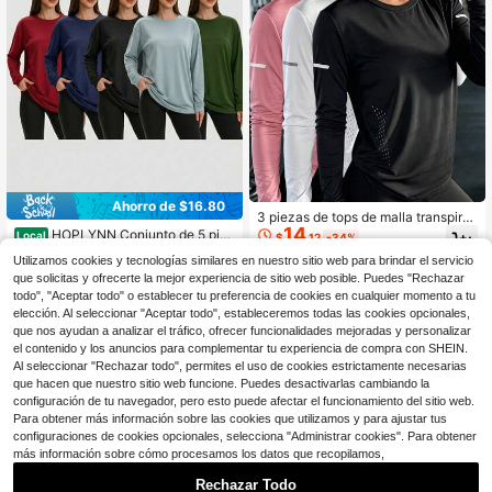
Ahorro de $16.80
3 piezas de tops de malla transpira
14
ble de manga larga para mujer, ajust
HOPLYNN Conjunto de 5 piez
Local
$
.12
-34%
e ceñido elástico, ropa deportiva co
as de camisetas deportivas de man
300+ vendidos
Utilizamos cookies y tecnologías similares en nuestro sitio web para brindar el servicio
n protección solar para exteriores, a
ga larga de ajuste holgado y talla gr
17
$
.28
-49%
decuada para correr, versátil y cóm
que solicitas y ofrecerte la mejor experiencia de sitio web posible. Puedes "Rechazar
ande para mujer, de secado rápido
oda
y transpirables, con absorción de h
todo", "Aceptar todo" o establecer tu preferencia de cookies en cualquier momento a tu
umedad, aptas para uso diario y act
elección. Al seleccionar "Aceptar todo", estableceremos todas las cookies opcionales,
ividad física.
que nos ayudan a analizar el tráfico, ofrecer funcionalidades mejoradas y personalizar
el contenido y los anuncios para complementar tu experiencia de compra con SHEIN.
Al seleccionar "Rechazar todo", permites el uso de cookies estrictamente necesarias
que hacen que nuestro sitio web funcione. Puedes desactivarlas cambiando la
configuración de tu navegador, pero esto puede afectar el funcionamiento del sitio web.
Para obtener más información sobre las cookies que utilizamos y para ajustar tus
configuraciones de cookies opcionales, selecciona "Administrar cookies". Para obtener
más información sobre cómo procesamos los datos que recopilamos,
Rechazar Todo