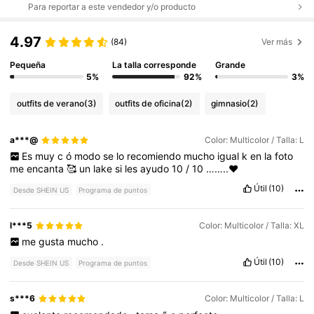
Para reportar a este vendedor y/o producto
4.97
(84)
Ver más
Pequeña
La talla corresponde
Grande
5%
92%
3%
outfits de verano
(3)
outfits de oficina
(2)
gimnasio
(2)
a***@
Color: Multicolor / Talla: L
Es
muy
c
ó
modo
se
lo
recomiendo
mucho
igual
k
en
la
foto
me
encanta
🥰
un
lake
si
les
ayudo
10
/
10
……..♥️
Útil
(10)
Desde SHEIN US
Programa de puntos
l***5
Color: Multicolor / Talla: XL
me
gusta
mucho
.
Útil
(10)
Desde SHEIN US
Programa de puntos
s***6
Color: Multicolor / Talla: L