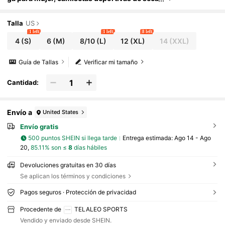
do rápido para gimnasio, camisetas de prot
ección solar tipo rash guard para ver partidos d
e fútbol, atuendos de playa, deportes
Talla
US
1 left
1 left
8 left
4
(S)
6
(M)
8/10
(L)
12
(XL)
14
(XXL)
Guía de Tallas
Verificar mi tamaño
Cantidad:
Envío a
United States
Envío gratis
500 puntos SHEIN si llega tarde
Entrega estimada:
Ago 14 - Ago
20,
85.11% son ≤
8
días hábiles
Devoluciones gratuitas en 30 días
Se aplican los términos y condiciones
Pagos seguros · Protección de privacidad
Procedente de
TELALEO SPORTS
Vendido y enviado desde SHEIN.