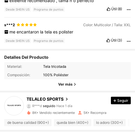
exelente
recomendado
,
tama
ñ
o
perfecto
Útil
(8)
Desde SHEIN US
Programa de puntos
s***2
Color: Multicolor / Talla: XXL
me
encantaron
la
tela
es
polister
Útil
(3)
Desde SHEIN US
Programa de puntos
Detalles Del Producto
Material:
Tela tricotada
4.9K Seguidores
4.94
Composición:
100% Poliéster
4.9K Seguidores
4.94
Ver más
4.9K Seguidores
4.94
TELALEO SPORTS
Seguir
R***d
seguido
Hace 1 día
4.9K Seguidores
4.94
8K+ Vendido recientemente
5K+ Recompra
de buena calidad (900+)
queda bien (400+)
lo adoro (300+)
có
4.9K Seguidores
4.94