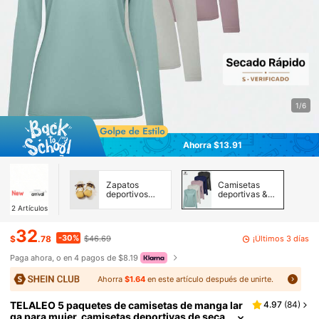
1/6
Ahorra $13.91
Zapatos
Camisetas
deportivos
deportivas &
casual para
Tanks para
2
Artículos
mujer
mujer
32
-30%
¡Últimos 3 días
$
.78
$46.69
Paga ahora, o en 4 pagos de $8.19
Ahorra
$1.64
en este artículo después de unirte.
TELALEO 5 paquetes de camisetas de manga lar
4.97
(
84
)
ga para mujer, camisetas deportivas de seca