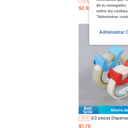
-32%
de tu navegador, 
$2.93
sobre las cookies
"Administrar coo
Administrar 
Ahorro d
3/2 piezas Dispensador de cinta portátil de diseño minimalista, adecuado para oficina y manualidades infantiles, compatible con cinta de hasta 2 cm de ancho, fácil de mover, útiles escol
-20%
$1.76