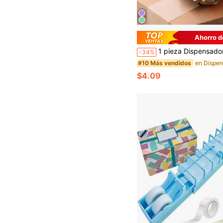
Ahorro d
1 pieza Dispensador de cinta, Cortador de cinta, Máquina envasadora de cinta, Dispensador de cinta de embalaje metálico, Sellador de cajas, Adecuado para el sellado de cajas en el hogar y el almacén, Temporada de vuelta a la escuela, Útiles escolares, Suministros de oficina y estudio/Cinta, Adhesivos y sujetadores/Cortador de cinta, Sellador de cajas, Sellador de cajas, Dispensador de cinta, Sellado 
-34%
#10 Más vendidos
$4.09