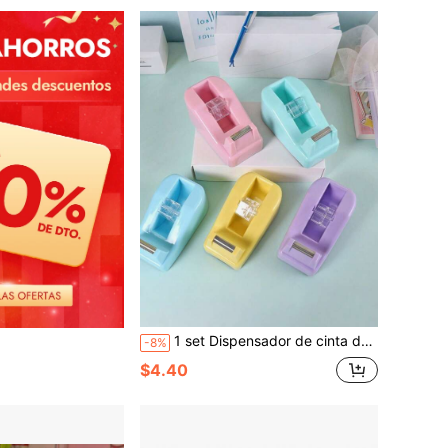
1 set Dispensador de cinta de escritorio con base antideslizante con peso, adecuado para oficina, manualidades, proyectos de arte, scrapbooking, escuela, envolver regalos y entrega de paquetes
-8%
$4.40