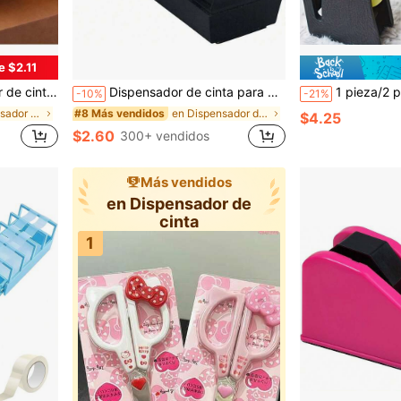
e $2.11
de cajas, Dispensador de cinta, Dispensador de cinta de embalaje, Pistola de cinta, Dispensador de cinta de embalaje, Rodillo de cinta de embalaje, Rodillo de mano
Dispensador de cinta para escritorio con base antideslizante y con peso, soporte de almacenamiento y cortador de cinta de oficina, adecuado para organización de escritorio, uso escolar y doméstico
1 pieza/2 piezas Dispensador de cinta con diseño de gato lindo, c
-10%
-21%
en Dispensador de cinta
en Dispensador de cinta
#8 Más vendidos
$4.25
$2.60
300+ vendidos
Más vendidos
en Dispensador de
cinta
1