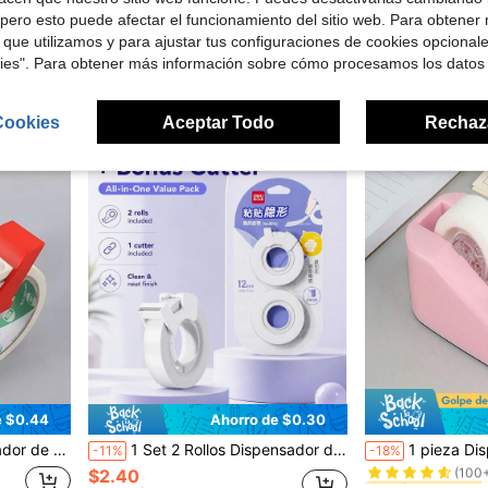
Local
-53%
-32%
pero esto puede afectar el funcionamiento del sitio web. Para obtener
¡Casi agotado!
$6.02
 que utilizamos y para ajustar tus configuraciones de cookies opcional
$4.13
Envío Rápido
kies". Para obtener más información sobre cómo procesamos los datos
Cookies
Aceptar Todo
Rechaz
e $0.44
Ahorro de $0.30
#4 Más vendidos
ares, útiles escolares, papelería, accesorios de escritorio de oficina
1 Set 2 Rollos Dispensador de Cinta Mini, Incluye Cinta Invisible Mate de 12mm, Cinta Transparente Esmerilada Desgarrable a Mano, Papelería Adhesiva de Corrección para Estudiantes
1 pieza Dispensador de cinta creativa de pl
-11%
-18%
(100
$2.40
#4 Más vendidos
#4 Más vendidos