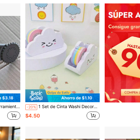
e $3.18
Ahorro de $1.10
 de cajas de cartón, adecuada para actividades familiares y en equipo con kits de construcción de cartón y regalos creativos
1 Set de Cinta Washi Decorativa Kawaii, Dispensador de Cinta en Forma de Nube, Cortador de Cinta con Diseño de Dibujos Animados (Con Cinta Arcoíris), Adecuado para Escuela, Oficina, Útiles Escolares y Suministros de Estudio
-20%
$4.50