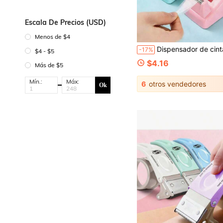
Escala De Precios (USD)
Menos de $4
Dispensador de cinta de color macaron, artículos de papelería de oficina para estudiant
-17%
$4 - $5
$4.16
Más de $5
Mín.:
Máx:
6
otros vendedores
Ok