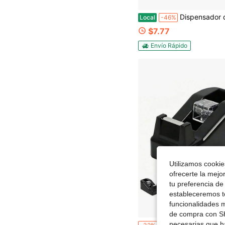
Dispensador de cinta con diseño de girasol BBTO con 2 rollos de cinta, accesorios de escritorio divertidos y lindos, se adapta a cintas de hasta 1/2 pulgada de ancho, decorac
Local
-46%
$7.77
Envío Rápido
Utilizamos cookies
ofrecerte la mejo
tu preferencia de
estableceremos to
funcionalidades m
de compra con SH
necesarias que h
Dispensador de cinta de color macaron con base antideslizante pesada & cuchilla afilada, fácil de cortar, papelería para estudiantes, uso de oficina, uso doméstico, manualidades DIY, pr