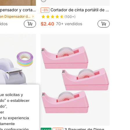
ficina/envío, cuchillo de sellado de embalaje, herramienta de almacén
Cortador de cinta portátil de diseño minimalista, aplicable para oficina, manualidades de niños, cortador de cinta móvil apto para cintas de hasta 2 cm de ancho
-8%
en Dispensador de cinta
(100+)
$2.40
idos
70+ vendidos
e solicitas y
odo" o establecer
do",
cer
r tu experiencia
ctamente
la configuración
 rollo de cinta arcoíris, suministros de papelería para el hogar, la oficina y la escuela
3 Paquetes de Dispensadores de Cinta de Escritorio con Base Antideslizante para Oficina, Hogar y Escuela (Rosa) (Cinta no incluida)