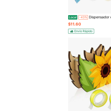
Dispensador de cinta rápido para manualidades &amp; envolver regalos - 18 tiras en segundos - Diseño sin cuchilla, compacto
Local
-43%
$11.60
Envío Rápido