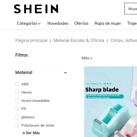
Muse
Categorías
Novedades
Ofertas
Ropa de mujer
Traje
Página principal
Material Escolar & Oficina
Cintas, Adhe
/
/
Filtros
Más
Material
ABS
Hierro
Acero Inoxidable
PP
plástico
Policloruro de vinilo
Ver Más