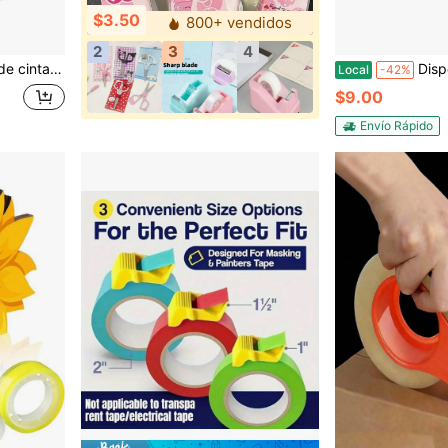
$3.50
800+ vendidos
2
3
4
 &amp; resistente - Funciona con cinta estándar, washi y de doble cara
Dispensador de cinta adhesiva 
Local
-42%
$9.00
Envío Rápido