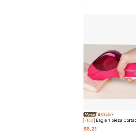
GZdde
Eagle 1 pieza Cortador de plástico cinta rosado portáti
-10%
$6.21