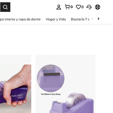
0
0
pa interior y ropa de dormir
Hogar y Vida
Bisutería Y Accesorios
Be