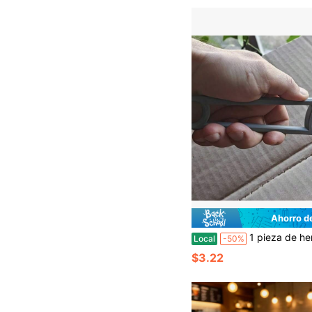
Ahorro d
1 pieza de herramienta de corte de cartón - Mango ergonómico, perforadora de tarjetas y papel para el hogar, diseño protector, adecuada para manualidades precisas, artesanía, embalaje y corte y doblado profesional
Local
-50%
$3.22