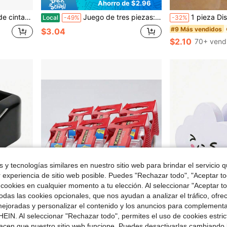
Ahorro de $2.96
ión de oficina con girasol, regalo de novedades, útiles de escritorio para la escuela y el hogar
Juego de tres piezas: incluye organizadores y separadores de cinta de tres tamaños. Apto para cinta de enmascarar o cinta de papel normal. No apto para cinta aislante ni cinta de plástico. Aumenta la eficiencia del trabajo. Cortador de cinta pequeño. Accesorio de dibujo para esquinas de cinta.
1 pieza Dispensador y cortador de cinta de o
Local
-49%
-32%
#9 Más vendidos
$3.04
$2.10
70+ vend
 y tecnologías similares en nuestro sitio web para brindar el servicio qu
r experiencia de sitio web posible. Puedes "Rechazar todo", "Aceptar t
 cookies en cualquier momento a tu elección. Al seleccionar "Aceptar to
das las cookies opcionales, que nos ayudan a analizar el tráfico, ofre
ejoradas y personalizar el contenido y los anuncios para complementa
Ahorro de $6.78
EIN. Al seleccionar "Rechazar todo", permites el uso de cookies estri
acen que nuestro sitio web funcione. Puedes desactivarlas cambiando 
oyectos de arte, scrapbooking, envoltura de regalos & embalaje de paquetes
3 rollos de cinta de envío transparente con 1 cortador - 2.7 pulgadas x 3.9 pulgadas. Cinta de mudanza gruesa. Cinta de embalaje con adhesivo fuerte. Adecuada para uso de oficina, vida doméstica, manualidades y empaque diario.
1 pieza Dispensador de cinta con forma de nube linda con