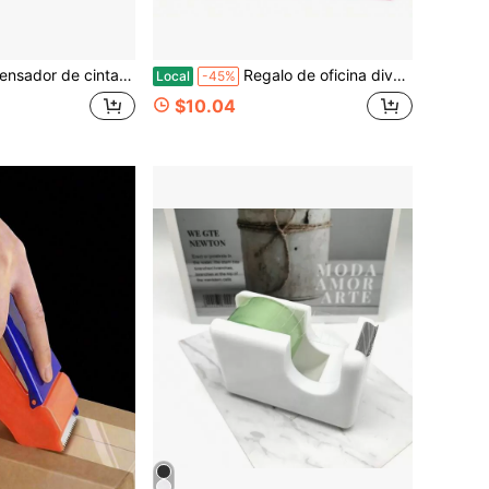
de escritorio IHOMECOOKER (se ajusta a núcleo de 1" y 3") con soporte antideslizante con peso, color rojo rosa
Regalo de oficina divertido Organizador de escritorio Butt Station con dispensador de cinta, soporte para bolígrafos, ranura para notas adhesivas, bandeja para clips de papel. Regalo de broma para compañeros de trabajo o amigos en color rosa
Local
-45%
$10.04