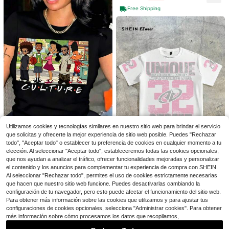
30+ dice que es para "casual"
Free Shipping
Camiseta básica de cuello re
Local
dondo para mujer, conjunto de vera
¡Casi agotado!
no de manga corta y fina para parej
400+ vendidos
as, top con estampado de camuflaj
¡Casi agotado!
7
12
e retro.
$
.78
-49%
20+ Dice "queda bien"
IslaSuriya Camiseta de mujer de ma
¡Casi agotado!
¡Casi agotado!
4-5 días hábiles
nga corta con cuello en V de unicol
20+ Dice "queda bien"
20+ Dice "queda bien"
or, casual de verano
3.8k+ vendidos
¡Casi agotado!
Utilizamos cookies y tecnologías similares en nuestro sitio web para brindar el servicio
7
que solicitas y ofrecerte la mejor experiencia de sitio web posible. Puedes "Rechazar
$
.79
-10%
20+ Dice "queda bien"
#4 Más vendidos
en Salida nocturna Camisetas De Mujer
5
todo", "Aceptar todo" o establecer tu preferencia de cookies en cualquier momento a tu
10+ Dice "queda bien"
Camiseta informal oversize p
Local
elección. Al seleccionar "Aceptar todo", estableceremos todas las cookies opcionales,
Ahorro de $0.90
ara mujer con estampado de dibujo
#4 Más vendidos
#4 Más vendidos
en Salida nocturna Camisetas De Mujer
en Salida nocturna Camisetas De Mujer
¡Casi agotado!
que nos ayudan a analizar el tráfico, ofrecer funcionalidades mejoradas y personalizar
s animados - Manga corta, cuello r
1.9k+ vendidos
10+ Dice "queda bien"
10+ Dice "queda bien"
40+ Dice "como en las fotos"
el contenido y los anuncios para complementar tu experiencia de compra con SHEIN.
SHEIN EZwear Estilo casual de call
edondo, poliéster, lavable a máquin
e, estilo deportivo, estampado con
Al seleccionar "Rechazar todo", permites el uso de cookies estrictamente necesarias
#4 Más vendidos
en Salida nocturna Camisetas De Mujer
3
¡Casi agotado!
¡Casi agotado!
a, ideal para primavera/verano. Ca
$
.72
-48%
patrón numérico rosa, camiseta hol
que hacen que nuestro sitio web funcione. Puedes desactivarlas cambiando la
10+ Dice "queda bien"
4.5k+ vendidos
misetas para mujer.
40+ Dice "como en las fotos"
40+ Dice "como en las fotos"
gada de cuello redondo de manga
configuración de tu navegador, pero esto puede afectar el funcionamiento del sitio web.
¡Casi agotado!
7
corta minimalista, unisex, adecuad
$
.49
-11%
Para obtener más información sobre las cookies que utilizamos y para ajustar tus
40+ Dice "como en las fotos"
a para el verano
configuraciones de cookies opcionales, selecciona "Administrar cookies". Para obtener
más información sobre cómo procesamos los datos que recopilamos,