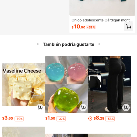
Chico adolescente Cárdigan monta
ña patrón con botón delantero
10
$
.90
-59%
También podría gustarte
3
1
8
$
.60
$
.50
$
.28
-10%
-32%
-58%