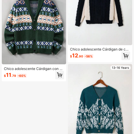
Chico adolescente Cárdigan de col
or combinado tejido de cable con cr
12
$
.90
-56%
emallera
13-16 Years
Chico adolescente Cárdigan con pa
trón geométrico con botón delanter
11
$
.79
-60%
o