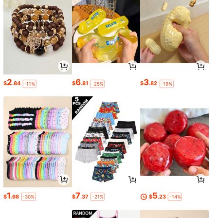
2
6
3
$
.84
$
.81
$
.82
-11%
-25%
-19%
1
7
5
$
.68
$
.37
$
.23
-30%
-21%
-14%