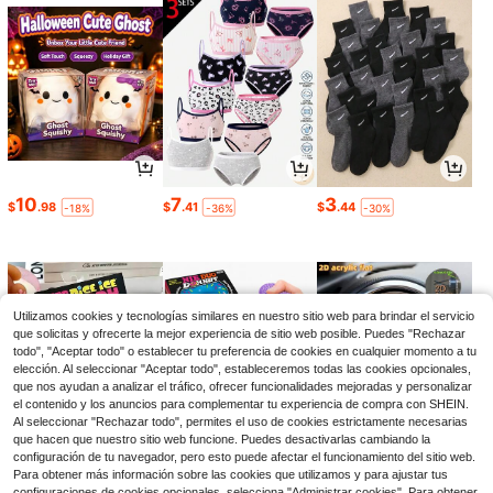
10
7
3
$
.98
$
.41
$
.44
-18%
-36%
-30%
Utilizamos cookies y tecnologías similares en nuestro sitio web para brindar el servicio
que solicitas y ofrecerte la mejor experiencia de sitio web posible. Puedes "Rechazar
todo", "Aceptar todo" o establecer tu preferencia de cookies en cualquier momento a tu
elección. Al seleccionar "Aceptar todo", estableceremos todas las cookies opcionales,
que nos ayudan a analizar el tráfico, ofrecer funcionalidades mejoradas y personalizar
el contenido y los anuncios para complementar tu experiencia de compra con SHEIN.
Al seleccionar "Rechazar todo", permites el uso de cookies estrictamente necesarias
que hacen que nuestro sitio web funcione. Puedes desactivarlas cambiando la
5
3
1
configuración de tu navegador, pero esto puede afectar el funcionamiento del sitio web.
$
.67
$
.10
$
.60
-19%
-34%
-11%
Para obtener más información sobre las cookies que utilizamos y para ajustar tus
configuraciones de cookies opcionales, selecciona "Administrar cookies". Para obtener