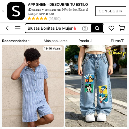
APP SHEIN - DESCUBRE TU ESTILO
×
Vestidos De Mujer Casual
¡Descarga y consigue un 30% de dto.!Usar el
CONSEGUIR
código: APPOFF30
(95,960)
Vestidos Elegantes De Mujer
Blusas Bonitas De Mujer
Conjunto De Dos Piezas Mujer
Recomendados
Más populares
Precio
Filtros
Squishies
13-16 Years
Vestidos De Mujer Casual
Vestidos Elegantes De Mujer