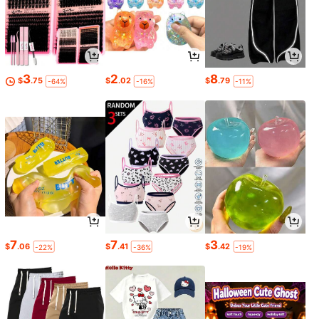
3
2
8
$
.75
$
.02
$
.79
-64%
-16%
-11%
7
7
3
$
.06
$
.41
$
.42
-22%
-36%
-19%