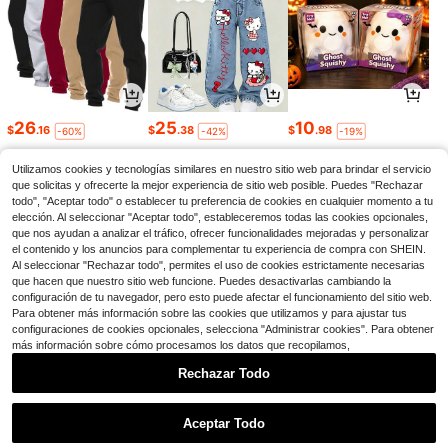
26
25
10
$
.16
$
.38
$
.98
-60%
-42%
-19%
Utilizamos cookies y tecnologías similares en nuestro sitio web para brindar el servicio
que solicitas y ofrecerte la mejor experiencia de sitio web posible. Puedes "Rechazar
todo", "Aceptar todo" o establecer tu preferencia de cookies en cualquier momento a tu
elección. Al seleccionar "Aceptar todo", estableceremos todas las cookies opcionales,
que nos ayudan a analizar el tráfico, ofrecer funcionalidades mejoradas y personalizar
el contenido y los anuncios para complementar tu experiencia de compra con SHEIN.
Al seleccionar "Rechazar todo", permites el uso de cookies estrictamente necesarias
que hacen que nuestro sitio web funcione. Puedes desactivarlas cambiando la
configuración de tu navegador, pero esto puede afectar el funcionamiento del sitio web.
Para obtener más información sobre las cookies que utilizamos y para ajustar tus
configuraciones de cookies opcionales, selecciona "Administrar cookies". Para obtener
más información sobre cómo procesamos los datos que recopilamos,
3
2
7
$
.78
$
.64
$
.13
-21%
-18%
-23%
Rechazar Todo
1
0
Aceptar Todo