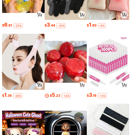
6
3
1
$
.81
$
.44
$
.60
-25%
-30%
-6%
1
5
3
$
.36
$
.23
$
.16
-28%
-14%
-13%