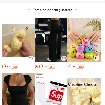
También podría gustarte
3
8
5
$
.82
$
.28
$
.76
-19%
-58%
-21%