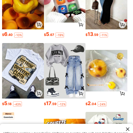
6
5
13
$
.40
$
.67
$
.59
-10%
-19%
-11%
5
17
2
$
.18
$
.59
$
.04
-43%
-12%
-24%