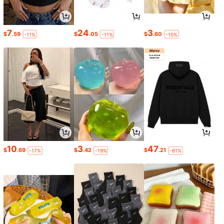
7
24
3
$
.59
$
.05
$
.60
-11%
-11%
-10%
10
3
47
$
.69
$
.42
$
.21
-17%
-19%
-61%