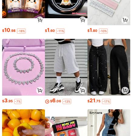
10
1
1
$
.98
$
.60
$
.80
-18%
-11%
-10%
3
6
21
$
.95
$
.06
$
.75
-7%
-13%
-17%