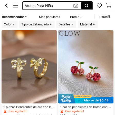
Aretes Para Niña
Aretes Para Niñas
Recomendados
Más populares
Precio
Filtros
Aretes De Acer Inoxidable
Color
Tipo de Estampado
Detalles
Material
Aretes
Ahorro de $0.48
2 piezas Pendientes de aro con laz
1 par de pendientes de botón con di
o adorable chapados en oro, regalo
seño de cereza dulce y lindo, versá
¡Casi agotado!
¡Casi agotado!
de joyería para fiesta de cumpleaño
til, adecuado para uso diario y de fi