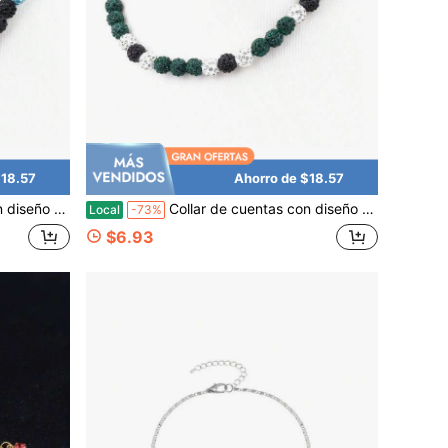
$18.57
Ahorro de $18.57
 pulgadas, para mayores de 8 años
Collar de cuentas con diseño de béisbol, joyería deportiva inspirada en cuentas, 17 pulgadas, para mayores de 8 años
Local
-73%
$6.93