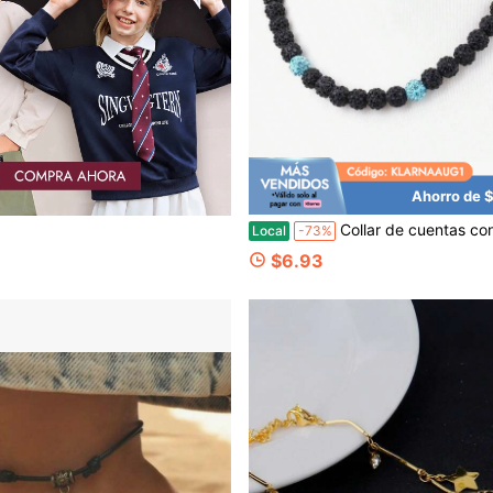
Ahorro de 
Collar de cuentas con diseño de béisbol, joyería deportiva inspirada en cuentas, 17
Local
-73%
$6.93