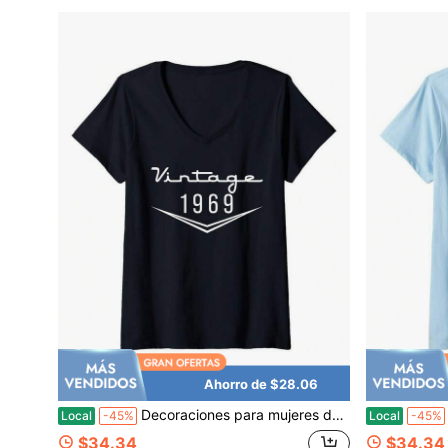
Ahorro de $28.06
Decoraciones para mujeres de 57 años - Camisa
Local
-45%
Local
-45%
$34.34
$34.34