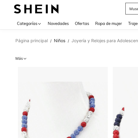
Muse
Categorías
Novedades
Ofertas
Ropa de mujer
Traje
Página principal
Niños
Joyería y Relojes para Adolescen
/
/
Más