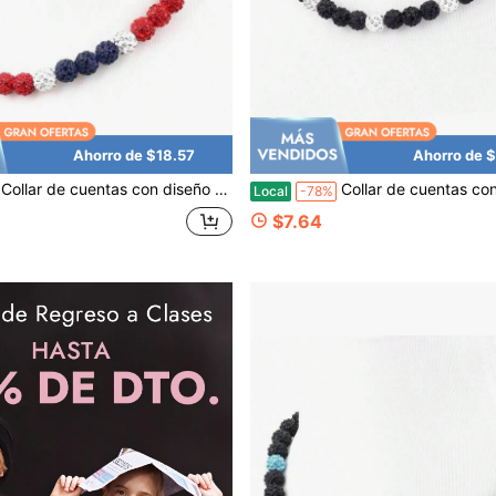
Ahorro de $18.57
Ahorro de 
Collar de cuentas con diseño de béisbol, joyería deportiva inspirada en cuentas, 17 pulgadas, para mayores de 8 años
Collar de cuentas con diseño de béisbol, joyería deportiva inspirada en cuentas, 17 
Local
-78%
$7.64