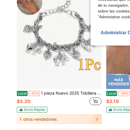
de tu navegador, 
sobre las cookies
"Administrar coo
Administrar 
1 pieza Nuevo 2025 Tobillera de cadena gruesa dorada con colgante de elefante retro tallado con forma de corazón, tobillera geométrica de moda para decoración de pies de dama en la playa, regalo
Local
-42%
Local
-48%
$3.20
$3.19
Envío Rápido
Envío Ráp
1
otros vendedores