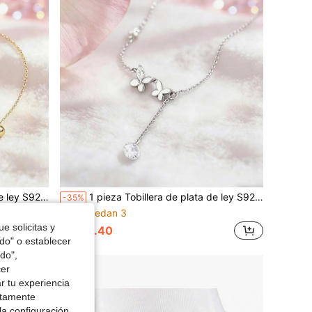
rio, casual, fiesta, ajustable, regalo
1 pieza Tobillera de plata de ley S925 con borla y mariposa soñadora, diseño elegante, tobillera de lujo y delicada versátil, adecuada para reuniones casuales de niñas, uso diario, vacaciones en la playa
-35%
Solo quedan 3
e solicitas y
$13.40
odo" o establecer
do",
cer
r tu experiencia
ctamente
la configuración