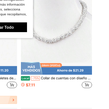
 más información
es, selecciona
 que recopilamos,
ar Todo
$11.20
Ahorro de $21.29
ya de verano, a prueba de agua, suave y ligero
Collar de cuentas con diseño de béisbol, joyería deportiva inspirada en cuentas, 17 pulgadas, para mayores de 8 años
Local
-75%
$7.11