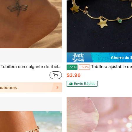
Ahorro de 
Tobillera con colgante de libélula bohemia - Joyería de cuerda negra ajustable para mujeres, perfecta para fiestas y uso casual, joyería de libélula
Tobillera ajustable de varias capas para mujer, con baño de oro de 24 quilates sobre base de cobre. Joyería bohemia brillante para combinar con otras, diseño ligero y lujoso, perfecta para festivales de música, fiesta
Local
-53%
$3.96
Envío Rápido
ndedores