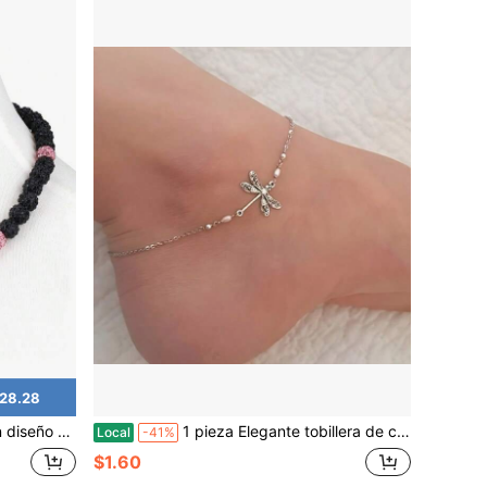
$28.28
pulgadas, para mayores de 8 años
1 pieza Elegante tobillera de cadena delgada con libélula - Tobillera de moda sencilla para damas, regalo perfecto para vacaciones para mujeres hermosas
Local
-41%
$1.60