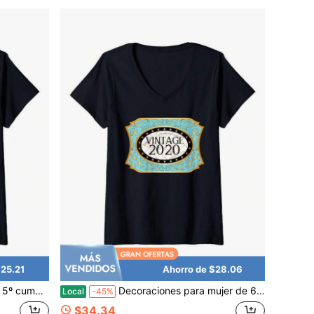
$25.21
Ahorro de $28.06
Vintage Fan - Camiseta
Decoraciones para mujer de 6 años - Camisa
Local
-45%
$34.34