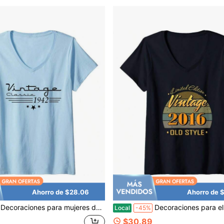
Ahorro de $28.06
Ahorro de 
Decoraciones para mujeres de 84 años - Camisa
Decoraciones para el 5º cumpleaños de niñas de 5 años 2016 
Local
-45%
$30.89