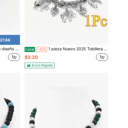
$27.86
pulgadas, para mayores de 8 años
1 pieza Nuevo 2025 Tobillera de cadena gruesa dorada con colgante de elefante retro tallado con forma de corazón, tobillera geométrica de moda para decoración de pies de playa, regalo para damas
Local
-42%
$3.20
Envío Rápido