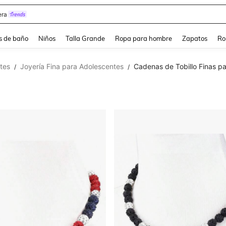
ra
s de baño
Niños
Talla Grande
Ropa para hombre
Zapatos
Ro
tes
Joyería Fina para Adolescentes
Cadenas de Tobillo Finas p
/
/