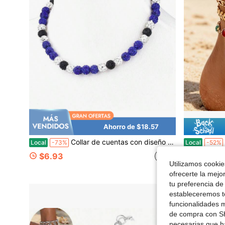
Ahorro de $18.57
Collar de cuentas con diseño de béisbol, joyería deportiva inspirada en cuentas, 17 pulgadas, para mayores de 8 años
Local
-73%
Local
-52%
$6.93
$6.42
Utilizamos cookies
ofrecerte la mejo
tu preferencia de
estableceremos to
funcionalidades m
de compra con SH
necesarias que h