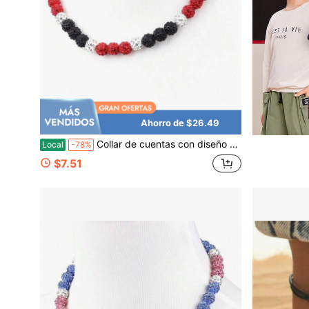
Ahorro de $26.49
Collar de cuentas con diseño de béisbol, joyería deportiva inspirada en cuentas, 17 pulgadas, para mayores de 8 años
Local
-78%
$7.51