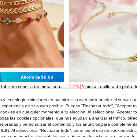
Ahorro de $6.98
Tobillera sencilla de metal con diseño de trigo para mujer, joyería de moda con cadena Figaro de cristal, perfecta para la playa y el uso diario.
1 pieza Tobillera de plata de ley S925 con doble campana, diseño único minimalista y de moda, versátil para uso dia
-20%
Solo quedan 3
 y tecnologías similares en nuestro sitio web para brindar el servicio qu
$9.51
r experiencia de sitio web posible. Puedes "Rechazar todo", "Aceptar t
 cookies en cualquier momento a tu elección. Al seleccionar "Aceptar to
das las cookies opcionales, que nos ayudan a analizar el tráfico, ofre
ejoradas y personalizar el contenido y los anuncios para complementa
EIN. Al seleccionar "Rechazar todo", permites el uso de cookies estri
acen que nuestro sitio web funcione. Puedes desactivarlas cambiando 