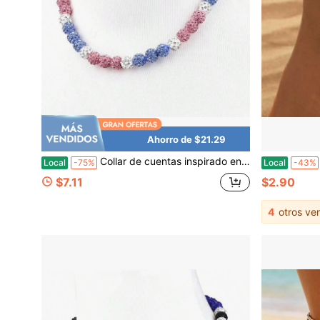
Ahorro de $21.29
Collar de cuentas inspirado en el béisbol, joyería deportiva con cuentas brillantes para mujeres y hombres, 17 pulgadas, para mayores de 8 años
Local
-75%
Local
-43%
$7.11
$2.90
4
otros ve