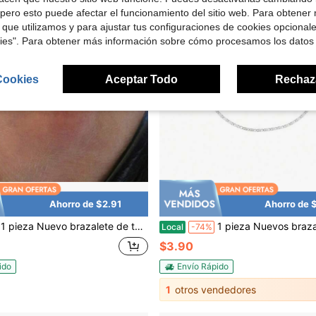
pero esto puede afectar el funcionamiento del sitio web. Para obtener
 que utilizamos y para ajustar tus configuraciones de cookies opcional
kies". Para obtener más información sobre cómo procesamos los datos
Cookies
Aceptar Todo
Rechaz
Ahorro de $2.91
Ahorro de 
1 pieza Nuevo brazalete de tobillo 2025 para mujeres, joyería de tobillo minimalista y delgada, accesorio de playa de verano, a prueba de agua, suave y ligero
1 pieza Nuevos brazaletes de tobillo 2025 para mujeres, joyería de tobillos minimalista y delgada, accesorio de pla
Local
-74%
$3.90
ido
Envío Rápido
1
otros vendedores