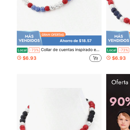
Ahorro de $18.57
Collar de cuentas inspirado en el béisbol, joyería deportiva con cuentas brillantes para mujeres y hombres, collar de goteo de béisbol, 17 pulgadas, para mayores de 8 años
Local
-73%
Local
-73%
$6.93
$6.93