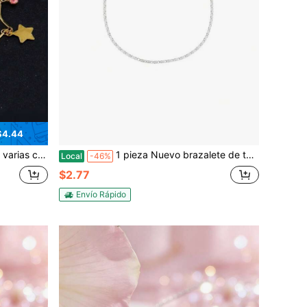
$4.44
s navideñas y uso diario. Accesorio brillante y versátil para las de la moda americana.
1 pieza Nuevo brazalete de tobillo 2025 para mujeres, joyería de tobillo minimalista y delgada, accesorio de playa de verano, a prueba de agua, suave y ligero
Local
-46%
$2.77
Envío Rápido