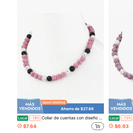
Ahorro de $27.86
Collar de cuentas con diseño de béisbol, joyería deportiva inspirada en cuentas, 17 pulgadas, para mayores de 8 años
Local
-78%
Local
-73%
$7.64
$6.93