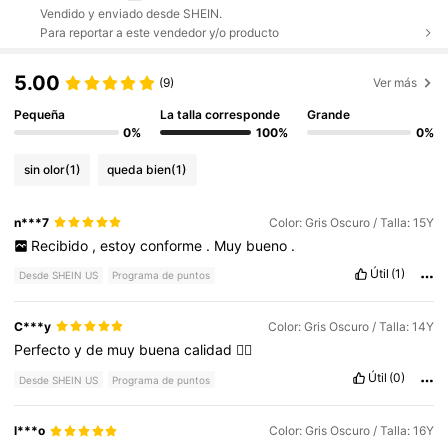
Vendido y enviado desde SHEIN.
Para reportar a este vendedor y/o producto
5.00
(9)
Ver más
Pequeña
La talla corresponde
Grande
0%
100%
0%
sin olor
(1)
queda bien
(1)
n***7
Color: Gris Oscuro / Talla: 15Y
Recibido
,
estoy
conforme
.
Muy
bueno
.
Útil
(1)
Desde SHEIN US
Programa de puntos
C***y
Color: Gris Oscuro / Talla: 14Y
Perfecto
y
de
muy
buena
calidad
👌🏽
Útil
(0)
Desde SHEIN US
Programa de puntos
l***o
Color: Gris Oscuro / Talla: 16Y