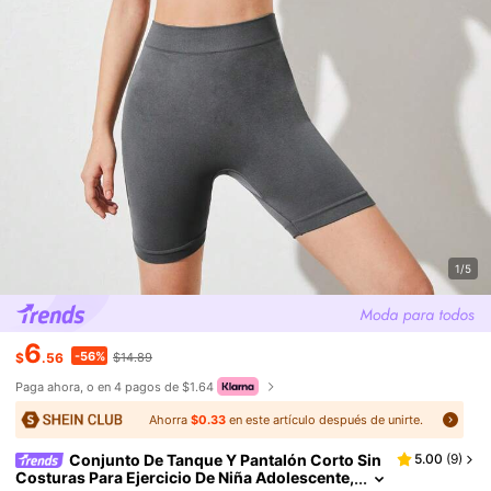
1/5
6
-56%
$
.56
$14.89
Paga ahora, o en 4 pagos de $1.64
Ahorra
$0.33
en este artículo después de unirte.
Conjunto De Tanque Y Pantalón Corto Sin
5.00
(
9
)
Costuras Para Ejercicio De Niña Adolescente,