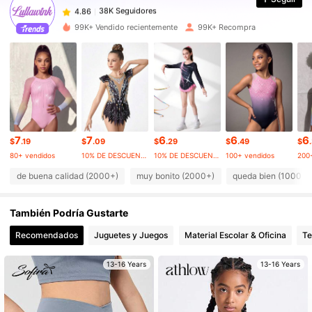
38K Seguidores
4.86
99K+ Vendido recientemente
99K+ Recompra
38K Seguidores
4.86
38K Seguidores
4.86
7
7
6
6
6
38K Seguidores
4.86
$
.19
$
.09
$
.29
$
.49
$
80+ vendidos
10% DE DESCUENTO
10% DE DESCUENTO
100+ vendidos
200
de buena calidad (2000+)
muy bonito (2000+)
queda bien (1000+)
38K Seguidores
4.86
También Podría Gustarte
38K Seguidores
4.86
Recomendados
Juguetes y Juegos
Material Escolar & Oficina
Te
13-16 Years
13-16 Years
38K Seguidores
4.86