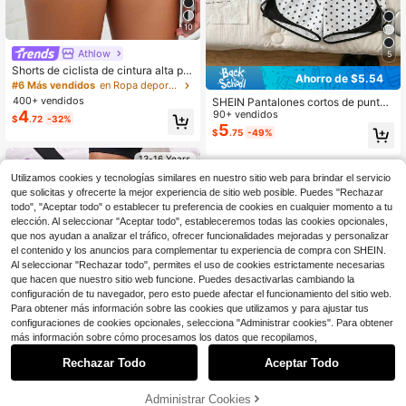
10
Athlow
5
Shorts de ciclista de cintura alta par
Ahorro de $5.54
a adolescentes con banda de cintur
#6 Más vendidos
en Ropa deportiva para chicas adolescentes
a cruzada, hechos en colores sólido
400+ vendidos
SHEIN Pantalones cortos de punto
s con tela elástica de 4 direcciones
4
de unicolor para adolescentes con f
90+ vendidos
$
.72
-32%
a prueba de sentadillas para correr,
orro interior anti-exposición, pantal
5
$
.75
-49%
ciclismo y entrenamiento
ones cortos deportivos casuales
13-16 Years
13-16 Years
Utilizamos cookies y tecnologías similares en nuestro sitio web para brindar el servicio
que solicitas y ofrecerte la mejor experiencia de sitio web posible. Puedes "Rechazar
todo", "Aceptar todo" o establecer tu preferencia de cookies en cualquier momento a tu
elección. Al seleccionar "Aceptar todo", estableceremos todas las cookies opcionales,
que nos ayudan a analizar el tráfico, ofrecer funcionalidades mejoradas y personalizar
el contenido y los anuncios para complementar tu experiencia de compra con SHEIN.
Al seleccionar "Rechazar todo", permites el uso de cookies estrictamente necesarias
que hacen que nuestro sitio web funcione. Puedes desactivarlas cambiando la
configuración de tu navegador, pero esto puede afectar el funcionamiento del sitio web.
Para obtener más información sobre las cookies que utilizamos y para ajustar tus
configuraciones de cookies opcionales, selecciona "Administrar cookies". Para obtener
más información sobre cómo procesamos los datos que recopilamos,
Rechazar Todo
Aceptar Todo
Ahorro de $1.10
Administrar Cookies
¡56% DE DESCUENTO!
AÑADIR A LA BOLSA