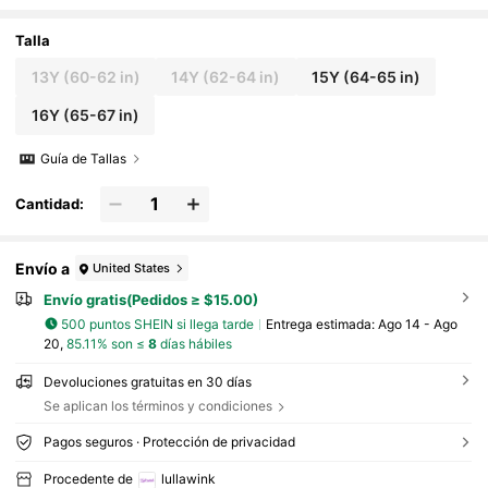
Gris Oscuro, Ideal Para Ejercicios Al Aire Libr
e, Fitness, Yoga O Aeróbicos
Talla
13Y
(60-62 in)
14Y
(62-64 in)
15Y
(64-65 in)
16Y
(65-67 in)
Guía de Tallas
Cantidad:
Envío a
United States
Envío gratis(Pedidos ≥ $15.00)
500 puntos SHEIN si llega tarde
Entrega estimada:
Ago 14 - Ago
20,
85.11% son ≤
8
días hábiles
Devoluciones gratuitas en 30 días
Se aplican los términos y condiciones
Pagos seguros · Protección de privacidad
Procedente de
lullawink