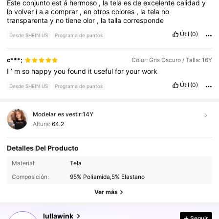
Este
conjunto
est
á
hermoso
,
la
tela
es
de
excelente
calidad
y
lo
volver
í
a
a
comprar
,
en
otros
colores
,
la
tela
no
transparenta
y
no
tiene
olor
,
la
talla
corresponde
Útil
(0)
Desde SHEIN US
Programa de puntos
c***;
Color: Gris Oscuro / Talla: 16Y
I
’
m
so
happy
you
found
it
useful
for
your
work
Útil
(0)
Desde SHEIN US
Programa de puntos
Modelar es vestir:
14Y
Altura:
64.2
Detalles Del Producto
Material:
Tela
38K Seguidores
4.86
Composición:
95% Poliamida,5% Elastano
Ver más
38K Seguidores
4.86
lullawink
Seguir