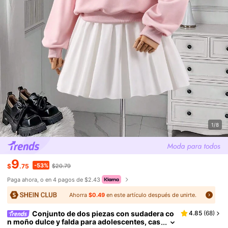
1/8
9
-53%
$
.75
$20.79
Paga ahora, o en 4 pagos de $2.43
Ahorra
$0.49
en este artículo después de unirte.
Conjunto de dos piezas con sudadera co
4.85
(
68
)
n moño dulce y falda para adolescentes, cas