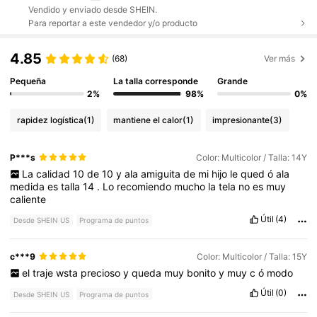
Vendido y enviado desde SHEIN.
Para reportar a este vendedor y/o producto
4.85
(68)
Ver más
Pequeña
La talla corresponde
Grande
2%
98%
0%
rapidez logística
(1)
mantiene el calor
(1)
impresionante
(3)
P***s
Color: Multicolor / Talla: 14Y
La
calidad
10
de
10
y
ala
amiguita
de
mi
hijo
le
qued
ó
ala
medida
es
talla
14
.
Lo
recomiendo
mucho
la
tela
no
es
muy
caliente
Útil
(4)
Desde SHEIN US
Programa de puntos
c***9
Color: Multicolor / Talla: 15Y
el
traje
wsta
precioso
y
queda
muy
bonito
y
muy
c
ó
modo
Útil
(0)
Desde SHEIN US
Programa de puntos