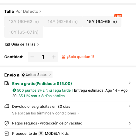
ual y encantador para otoño e invierno
Talla
Por Defecto
1 left
13Y
(60-62 in)
14Y
(62-64 in)
15Y
(64-65 in)
16Y
(65-67 in)
Guía de Tallas
Cantidad:
¡Solo quedan 1!
Envío a
United States
Envío gratis(Pedidos ≥ $15.00)
500 puntos SHEIN si llega tarde
Entrega estimada:
Ago 14 - Ago
20,
85.11% son ≤
8
días hábiles
Devoluciones gratuitas en 30 días
Se aplican los términos y condiciones
Pagos seguros · Protección de privacidad
Procedente de
MODELY Kids