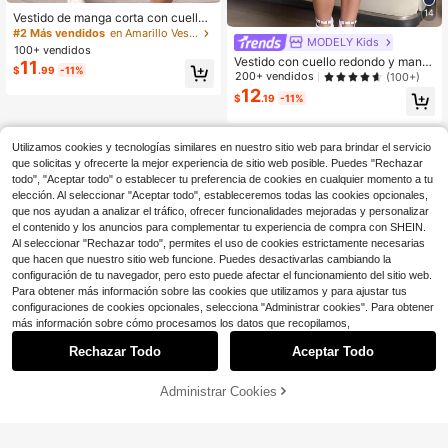
14
Vestido de manga corta con cuello
cuadrado amarillo pálido para adole
#2 Más vendidos
en Amarillo Vestidos para chicas adolescentes
MODELY Kids
scentes, diseño texturizado con hu
100+ vendidos
ecos ajustado, adecuado para yog
Vestido con cuello redondo y mang
11
$
.99
-11%
a, deportes y uso casual, estilo vers
as abullonadas con volantes y deco
200+ vendidos
(100+)
átil y fresco de verano, regreso a la
ración de lazo, apropiado para viaje
12
$
.19
-11%
escuela
s y reuniones, para jóvenes mujeres
en primavera/verano
Utilizamos cookies y tecnologías similares en nuestro sitio web para brindar el servicio
que solicitas y ofrecerte la mejor experiencia de sitio web posible. Puedes "Rechazar
todo", "Aceptar todo" o establecer tu preferencia de cookies en cualquier momento a tu
elección. Al seleccionar "Aceptar todo", estableceremos todas las cookies opcionales,
que nos ayudan a analizar el tráfico, ofrecer funcionalidades mejoradas y personalizar
el contenido y los anuncios para complementar tu experiencia de compra con SHEIN.
Al seleccionar "Rechazar todo", permites el uso de cookies estrictamente necesarias
que hacen que nuestro sitio web funcione. Puedes desactivarlas cambiando la
configuración de tu navegador, pero esto puede afectar el funcionamiento del sitio web.
Para obtener más información sobre las cookies que utilizamos y para ajustar tus
configuraciones de cookies opcionales, selecciona "Administrar cookies". Para obtener
más información sobre cómo procesamos los datos que recopilamos,
Rechazar Todo
Aceptar Todo
Administrar Cookies
¡53% DE DESCUENTO!
AÑADIR A LA BOLSA