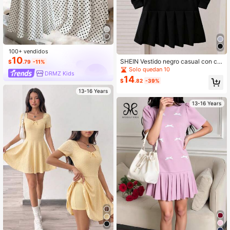
100+ vendidos
10
SHEIN Vestido negro casual con ca
$
.79
-11%
pucha, gráfico de letras y plisado p
Solo quedan 10
DRMZ Kids
ara adolescentes, con forro térmico
14
$
.82
-39%
13-16 Years
13-16 Years