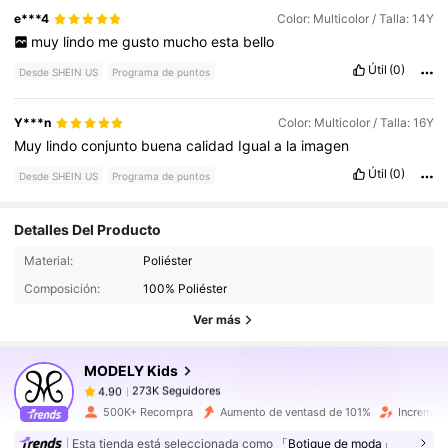
e***4
Color: Multicolor / Talla: 14Y
muy
lindo
me
gusto
mucho
esta
bello
Útil
(0)
Desde SHEIN US
Programa de puntos
Y***n
Color: Multicolor / Talla: 16Y
Muy
lindo
conjunto
buena
calidad
Igual
a
la
imagen
Útil
(0)
Desde SHEIN US
Programa de puntos
Detalles Del Producto
273K Seguidores
4.90
Material:
Poliéster
Composición:
100% Poliéster
273K Seguidores
4.90
Ver más
MODELY Kids
273K Seguidores
4.90
1***4
pagó
Hace 16 horas
500K+ Recompra
Aumento de ventasd de 101%
Incremen
273K Seguidores
4.90
Esta tienda está seleccionada como
「Botique de moda」