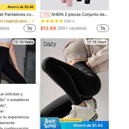
Ahorro de $3.46
 en casa & al aire libre, estampado versátil de flores, corazones y leopardo, estilo dulce & fresco, tela de punto, leggings cómodos y suaves
SHEIN 2 piezas Conjunto de leggings minimalista con estampado de corazones para niña adolescente - negro y rosa, cómodo
-11%
en Leggings para chicas adolescentes
(100+)
$12.69
didos
200+ vendidos
13-16 Years
13-16 Years
e solicitas y
odo" o establecer
do",
cer
r tu experiencia
ctamente
Ahorro de $1.43
la configuración