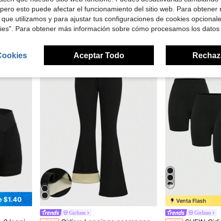
e ceñido, favorecedor, leggings básicos casuales de verano
SHEIN 3 piezas Leggings gruesos y cálidos de estilo casual para adolescentes, elegantes para otoño/invierno
SHEIN Mallas Casuales De Punto Con P
-29%
-11%
pero esto puede afectar el funcionamiento del sitio web. Para obtener
¡Casi agotado!
 que utilizamos y para ajustar tus configuraciones de cookies opcional
(100+)
$9.69
kies". Para obtener más información sobre cómo procesamos los datos
$13.27
100+ vendidos
Cookies
Aceptar Todo
Rechaz
3-16 Years
13-16 Years
e $1.40
Venta Flash
Girlism
Girlism