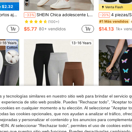
e $2.32
Venta Flash
en Leggings para chicas adolescentes
tica para adolescentes
SHEIN Chica adolescente Leggings de talle alto con estampado de tinte de salpicadura control de barriga servilleta
4 piezas/Set Pantalones cortos para niñas, pantalones casuales delgados de verano, para usar
-33%
-20%
en Leggings para chicas adolescentes
en Leggings para chicas adolescentes
#1 Más vendidos
(100+)
$5.77
$14.13
80+ vendidos
1k+ ven
en Leggings para chicas adolescentes
3-16 Years
13-16 Years
 y tecnologías similares en nuestro sitio web para brindar el servicio qu
r experiencia de sitio web posible. Puedes "Rechazar todo", "Aceptar t
 cookies en cualquier momento a tu elección. Al seleccionar "Aceptar to
das las cookies opcionales, que nos ayudan a analizar el tráfico, ofre
ejoradas y personalizar el contenido y los anuncios para complementa
EIN. Al seleccionar "Rechazar todo", permites el uso de cookies estri
e $1.10
acen que nuestro sitio web funcione. Puedes desactivarlas cambiando 