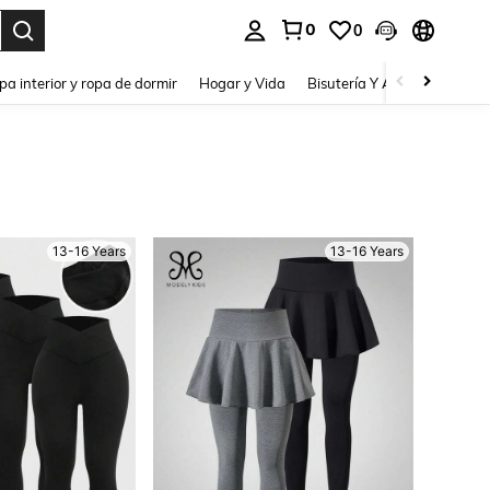
0
0
pa interior y ropa de dormir
Hogar y Vida
Bisutería Y Accesorios
Be
13-16 Years
13-16 Years