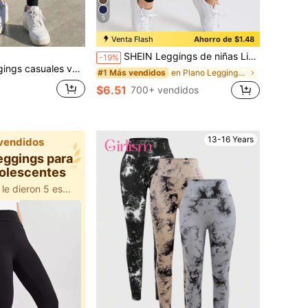
5
Venta Flash
Ahorro de $1.48
SHEIN Leggings de niñas Liso Deportivo
-19%
e cintura alta de unicolor para adolescentes, verano
en Plano Leggings para chicas adolescentes
#1 Más vendidos
$6.51
700+ vendidos
13-16 Years
vendidos
eggings para
dolescentes
500+ usuarios le dieron 5 estrellas