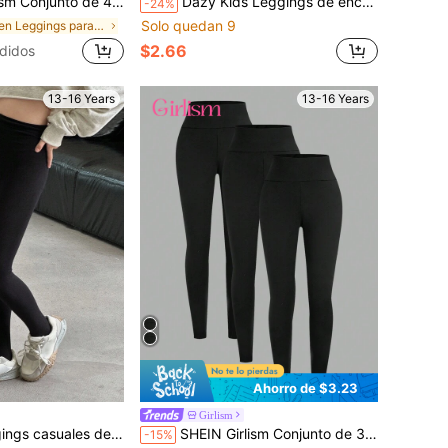
lista y mallas versátiles casual/ropa de estar en casa/combinable/ activewear en color negro, compra 1 y llévate 4 gratis
Dazy Kids Leggings de encaje transparente de unicolor elegante para adolescentes en verano
-24%
Solo quedan 9
en Leggings para chicas adolescentes
$2.66
didos
13-16 Years
13-16 Years
Ahorro de $3.23
Girlism
ntura elástica de unicolor para adolescentes
SHEIN Girlism Conjunto de 3 piezas de leggings deportivos casuales de spándex negro para adolescentes, mallas de capa base de un solo color para correr
-15%