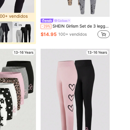
00+ vendidos
Girlism
4
SHEIN Girlism Set de 3 leggings de corte con diseño de cintura recortada, con patrón de teñido anudado en marrón, gris y negro, para adolescentes. Básicos versátiles para volver al colegio, lindos, para vacaciones familiares al aire uso diario en otoño e invierno.
-29%
$14.95
100+ vendidos
13-16 Years
13-16 Years