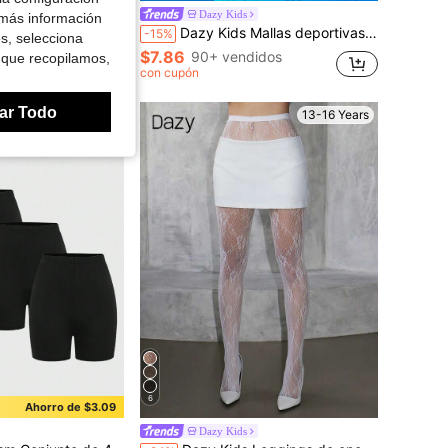
atrón De Mariposa Iridiscente Para Chicas Adolescentes
Dazy Kids
 más información
Dazy Kids Mallas deportivas de cintura ajustada de unicolor y estilo minimalista para adolescentes
-15%
es, selecciona
$7.86
90+ vendidos
 que recopilamos,
con cupón
ar Todo
13-16 Years
13-16 Years
6
Ahorro de $3.09
Dazy Kids