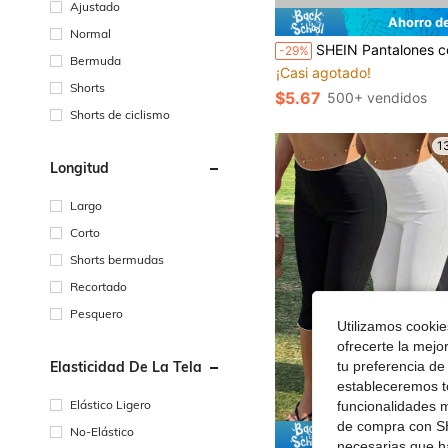
Ajustado
Ahorro d
Normal
#2 Más vendidos
SHEIN Pantalones cortos ajustados de unicolor con cintura elás
-29%
¡Casi agotado!
Bermuda
#2 Más vendidos
#2 Más vendidos
¡Casi agotado!
¡Casi agotado!
Shorts
$5.67
500+ vendidos
#2 Más vendidos
Shorts de ciclismo
¡Casi agotado!
1
Longitud
Largo
Corto
Shorts bermudas
Recortado
Pesquero
Utilizamos cookies
ofrecerte la mejo
Elasticidad De La Tela
tu preferencia de
estableceremos to
Elástico Ligero
funcionalidades m
de compra con SH
No-Elástico
Ahorro d
necesarias que h