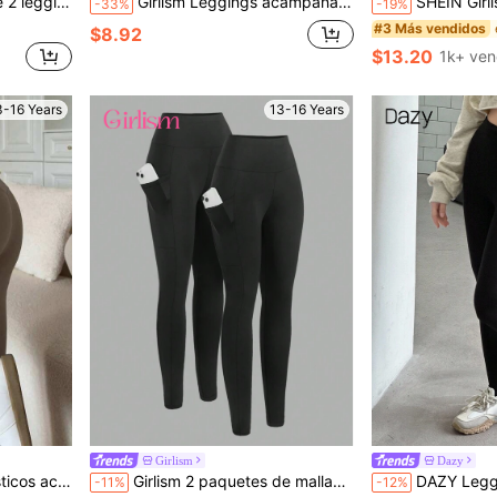
n la cintura, para niñas adolescentes
Girlism Leggings acampanados de cintura alta, gruesos y suaves para adolescentes, pantalones de yoga para fitness, casuales, para invierno
SHEIN Girlism Conjunto de 4 piezas para adolescentes de leggings, shorts de cic
-33%
-19%
#3 Más vendidos
$8.92
$13.20
1k+ ven
3-16 Years
13-16 Years
Girlism
Dazy
ntes, otoño/invierno
Girlism 2 paquetes de mallas para adolescentes con bolsillos, suaves y de cintura alta con control de abdomen para correr, yoga y entrenamiento
DAZY Leggings casuales de ci
-11%
-12%