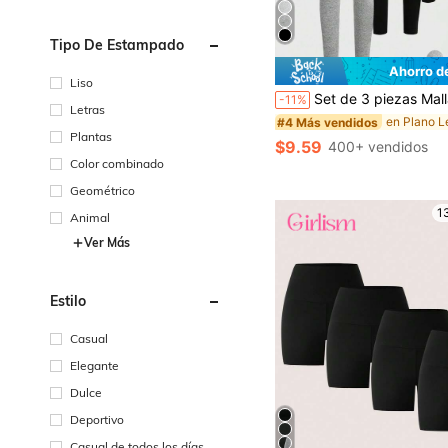
Tipo De Estampado
Ahorro d
#4 Más vendidos
Liso
¡Casi agotado!
Set de 3 piezas Mallas deportivas básicas de unicolor y silueta ajustada para adolescentes, aptas para primave
-11%
#4 Más vendidos
#4 Más vendidos
Letras
¡Casi agotado!
¡Casi agotado!
Plantas
#4 Más vendidos
$9.59
400+ vendidos
¡Casi agotado!
Color combinado
Geométrico
1
Animal
Ver Más
Estilo
Casual
Elegante
Dulce
Deportivo
Casual de todos los días