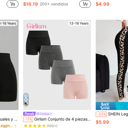
$16.19
$4.99
200+ vendidos
3-16 Years
13-16 Years
SHEIN Leggings de punto casuales de 
Girlism
-33%
io de niñas adolescentes
Girlism Conjunto de 4 piezas de shorts casuales de primavera/verano de punto de unicolor de cintura alta para adolescentes, shorts deportivos/de yoga, shorts de ciclismo, shorts deportivos de ocio
-11%
$5.99
en Plano Leggings para chicas adolescentes
(100+)