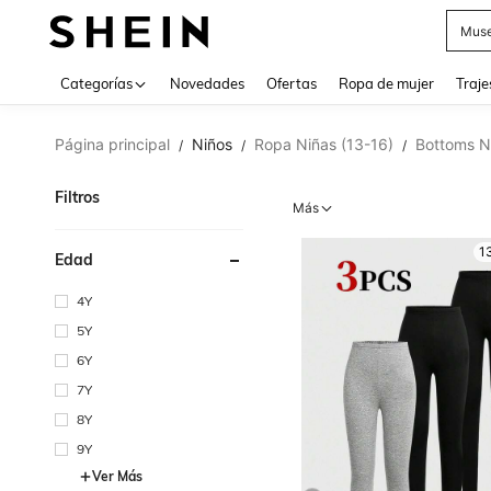
Muse
Categorías
Novedades
Ofertas
Ropa de mujer
Traje
Página principal
Niños
Ropa Niñas (13-16)
Bottoms N
/
/
/
Filtros
Más
1
Edad
4Y
5Y
6Y
7Y
8Y
9Y
Ver Más