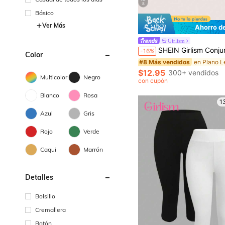
8
Básico
Ver Más
Ahorro d
Girlism
SHEIN Girlism Conjunto de 4 piezas para adolescentes: Leggings negros, shorts casuales de punto de cintura alta, shorts de ciclismo, shorts deportivos - Compra 
-16%
Color
#8 Más vendidos
$12.95
300+ vendidos
Multicolor
Negro
con cupón
Blanco
Rosa
1
Azul
Gris
Rojo
Verde
Caqui
Marrón
Detalles
Bolsillo
Cremallera
Botón