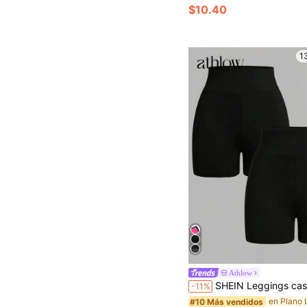
$10.40
1
Athlow
SHEIN Leggings casuales y versátiles de unicolor para uso diar
-11%
#10 Más vendidos