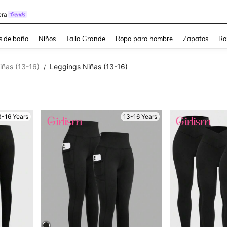
ra
s de baño
Niños
Talla Grande
Ropa para hombre
Zapatos
Ro
iñas (13-16)
Leggings Niñas (13-16)
/
3-16 Years
13-16 Years