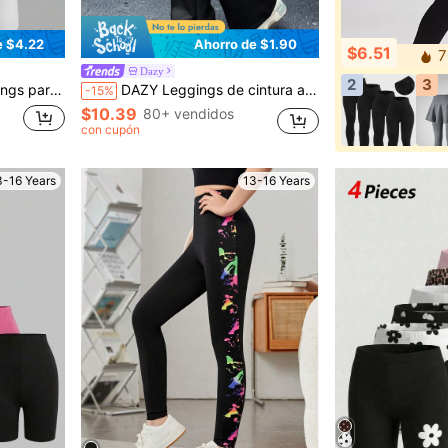
e $4.22
Ahorro de $1.90
$6.51
7
Dazy
2
3
lones Base Adecuados para Verano & Otoño
DAZY Leggings de cintura alta y corte evasé para adolescentes
-15%
$10.39
80+ vendidos
con cupón
3-16 Years
13-16 Years