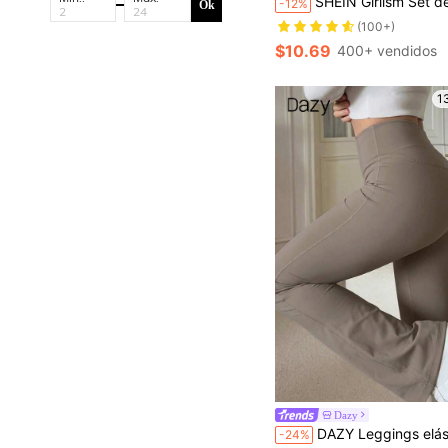
SHEIN Girlism Set de 2 leggings de malla con parches y bolsillos, con un diseño de entrelazado e
-12%
Ok
(100+)
$10.69
400+ vendidos
1
Dazy
DAZY Leggings elásticos acampanados para adolesce
-24%