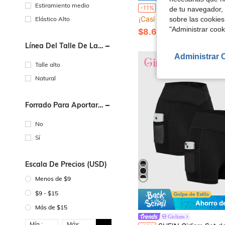
Estiramiento medio
SHEIN Leggings capri de color negro sólido para adolescentes, cintura alta, dobladillo de encaje ondulado con diseño de parche de lazo dividido, ajust
-11%
de tu navegador, 
¡Casi agotado!
Elástico Alto
sobre las cookies
"Administrar coo
$8.69
70+ vendidos
Línea Del Talle De La
Cintura
Administrar 
1
Talle alto
Natural
Forrado Para Aportar
Calidez
No
Sí
Escala De Precios (USD)
Menos de $9
$9 - $15
Ahorro d
Más de $15
Girlism
Mín.:
Máx: