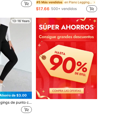
en Plano Leggings para chicas adolescentes
#5 Más vendidos
$17.66
500+ vendidos
13-16 Years
Ahorro de $3.00
mezcla de estampado de leopardo negro para niña adolescente