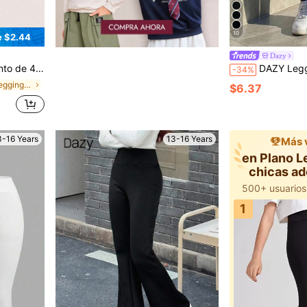
10
e $2.44
Dazy
1 y llévate 3 gratis, adecuado para uso diario, primavera/verano
DAZY Leggings casuales versátiles d
-34%
en Plano Leggings para chicas adolescentes
$6.37
3-16 Years
13-16 Years
Más 
en Plano L
chicas a
1