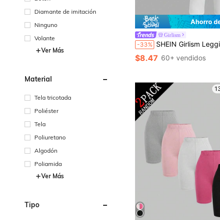
Diamante de imitación
Ahorro d
Ninguno
Girlism
Volante
SHEIN Girlism Leggings para adolescentes 2 piezas Negro & Gris Longitud 7/10 Ajustados Casuales Panta
-33%
Ver Más
$8.47
60+ vendidos
Material
1
Tela tricotada
Poliéster
Tela
Poliuretano
Algodón
Poliamida
Ver Más
Tipo