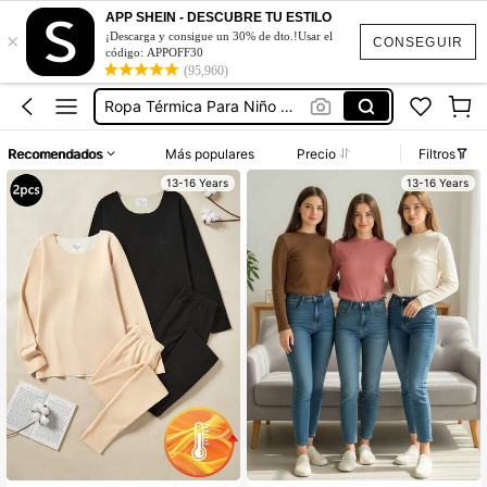
APP SHEIN - DESCUBRE TU ESTILO
×
¡Descarga y consigue un 30% de dto.!Usar el
Conjunto De Dos Piezas Mujer
CONSEGUIR
código: APPOFF30
(95,960)
Ropa Térmica Para Adolescente
Ropa Térmica Para Niño Adolescente
Vestidos Elegantes De Mujer
Recomendados
Más populares
Precio
Filtros
Blusas Bonitas De Mujer
13-16 Years
13-16 Years
Conjunto De Dos Piezas Mujer
Ropa Térmica Para Adolescente