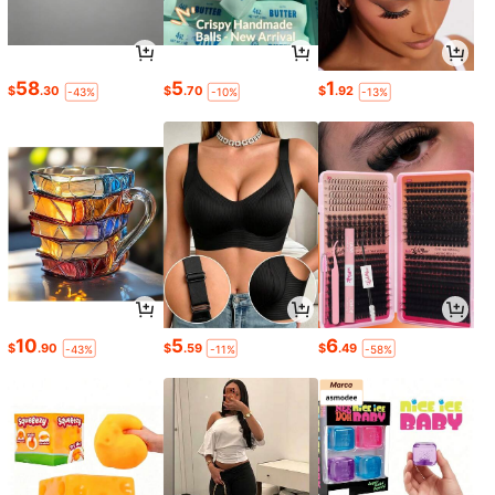
58
5
1
$
.30
$
.70
$
.92
-43%
-10%
-13%
10
5
6
$
.90
$
.59
$
.49
-43%
-11%
-58%