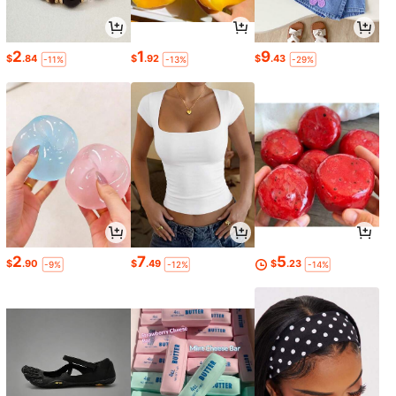
2
1
9
$
.84
$
.92
$
.43
-11%
-13%
-29%
2
7
5
$
.90
$
.49
$
.23
-9%
-12%
-14%