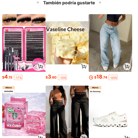
También podría gustarte
4
3
18
$
.15
$
.60
$
.74
-17%
-10%
-43%