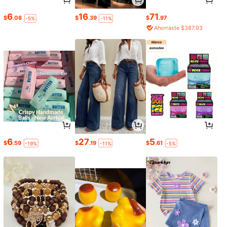
6
16
71
$
.08
$
.39
$
.97
-5%
-11%
Ahorraste $387.93
6
27
5
$
.59
$
.19
$
.61
-19%
-11%
-5%