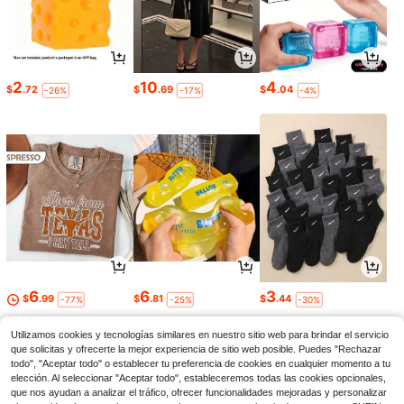
2
10
4
$
.72
$
.69
$
.04
-26%
-17%
-4%
6
6
3
$
.99
$
.81
$
.44
-77%
-25%
-30%
Utilizamos cookies y tecnologías similares en nuestro sitio web para brindar el servicio
que solicitas y ofrecerte la mejor experiencia de sitio web posible. Puedes "Rechazar
todo", "Aceptar todo" o establecer tu preferencia de cookies en cualquier momento a tu
elección. Al seleccionar "Aceptar todo", estableceremos todas las cookies opcionales,
que nos ayudan a analizar el tráfico, ofrecer funcionalidades mejoradas y personalizar