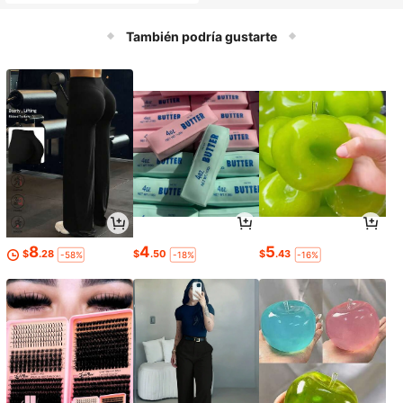
También podría gustarte
8
4
5
$
.28
$
.50
$
.43
-58%
-18%
-16%