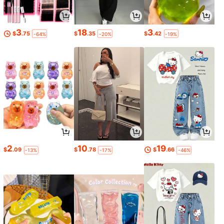
3
18
3
$
.75
$
.35
$
.42
-64%
-20%
-19%
2
10
19
$
.09
$
.78
$
.66
-13%
-17%
-46%