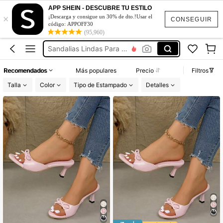
Zapatos Elegantes De Mujer
APP SHEIN - DESCUBRE TU ESTILO
×
¡Descarga y consigue un 30% de dto.!Usar el
Tacones Para Niñas
CONSEGUIR
código: APPOFF30
(95,960)
Sandalias Lindas Para Niñas
Zapatillas Elegantes De Mujer
Zapatos Elegantes Para Niña
Recomendados
Más populares
Precio
Filtros
Zapatos Elegantes De Mujer
Talla
Color
Tipo de Estampado
Detalles
Tacones Para Niñas