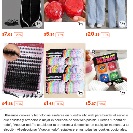
7
5
20
$
.03
$
.34
$
.29
-29%
-12%
-12%
4
1
5
$
.68
$
.68
$
.67
-13%
-30%
-19%
Utilizamos cookies y tecnologías similares en nuestro sitio web para brindar el servicio
que solicitas y ofrecerte la mejor experiencia de sitio web posible. Puedes "Rechazar
todo", "Aceptar todo" o establecer tu preferencia de cookies en cualquier momento a tu
elección. Al seleccionar "Aceptar todo", estableceremos todas las cookies opcionales,