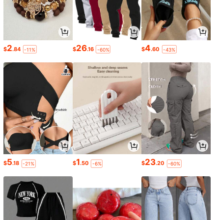
2
26
4
$
.84
$
.16
$
.60
-11%
-60%
-43%
5
1
23
$
.18
$
.50
$
.20
-21%
-6%
-60%