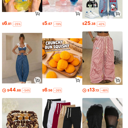
6
5
25
$
.81
$
.67
$
.38
-25%
-19%
-42%
44
6
13
$
.88
$
.56
$
.13
-54%
-26%
-48%