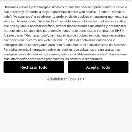
erno
8-12 Years
Utilizamos cookies y tecnologías similares en nuestro sitio web para brindar el servicio
que solicitas y ofrecerte la mejor experiencia de sitio web posible. Puedes "Rechazar
todo", "Aceptar todo" o establecer tu preferencia de cookies en cualquier momento a tu
elección. Al seleccionar "Aceptar todo", estableceremos todas las cookies opcionales,
que nos ayudan a analizar el tráfico, ofrecer funcionalidades mejoradas y personalizar
el contenido y los anuncios para complementar tu experiencia de compra con SHEIN.
Al seleccionar "Rechazar todo", permites el uso de cookies estrictamente necesarias
que hacen que nuestro sitio web funcione. Puedes desactivarlas cambiando la
configuración de tu navegador, pero esto puede afectar el funcionamiento del sitio web.
Para obtener más información sobre las cookies que utilizamos y para ajustar tus
configuraciones de cookies opcionales, selecciona "Administrar cookies". Para obtener
más información sobre cómo procesamos los datos que recopilamos,
Rechazar Todo
Aceptar Todo
5
Administrar Cookies
AÑADIR A LA BOLSA
¡11% DE DESCUENTO!
Ahorro de $1.89
Ahorro de $6.99
#7 Más vendidos
en Azul Tops para niños preadolescentes
¡Casi agotado!
Camiseta de manga corta para niño
Jóvenes refrescantes con so
Local
preadolescente, estampado gráfico
da de limón y uvas? Camiseta con e
#7 Más vendidos
#7 Más vendidos
en Azul Tops para niños preadolescentes
en Azul Tops para niños preadolescentes
6
$
.19
-53%
de perro detective de dibujos anima
stampado de pato - de algodón, ma
400+ vendidos
¡Casi agotado!
¡Casi agotado!
dos, corte holgado informal, estilo d
nga corta, estilo cómodo, proyecto
#7 Más vendidos
en Azul Tops para niños preadolescentes
6
eportivo de cuello redondo, regalo p
de costura divertido. Sudadera con
$
.10
-24%
después del cupón
8-12 Years
¡Casi agotado!
erfecto para el verano, adecuado p
capucha de estilo callejero, súper s
ara usar en la escuela y al aire libre
uave, transpirable, para todas las es
en primavera/verano
8-12 Years
taciones, camiseta casual con capu
cha, muy adecuada para camisetas
infantiles