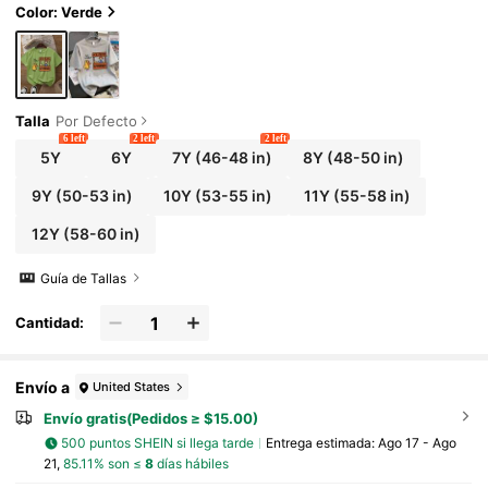
es, fiestas y actividades al aire libre
Color: Verde
Talla
Por Defecto
6 left
2 left
2 left
5Y
6Y
7Y
(46-48 in)
8Y
(48-50 in)
9Y
(50-53 in)
10Y
(53-55 in)
11Y
(55-58 in)
12Y
(58-60 in)
Guía de Tallas
Cantidad:
Envío a
United States
Envío gratis(Pedidos ≥ $15.00)
500 puntos SHEIN si llega tarde
Entrega estimada:
Ago 17 - Ago
21,
85.11% son ≤
8
días hábiles