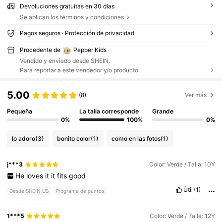
Devoluciones gratuitas en 30 días
Se aplican los términos y condiciones
Pagos seguros · Protección de privacidad
Procedente de
Pepper Kids
Vendido y enviado desde SHEIN.
Para reportar a este vendedor y/o producto
5.00
(8)
Ver más
Pequeña
La talla corresponde
Grande
0%
100%
0%
lo adoro
(3)
bonito color
(1)
como en las fotos
(1)
j***3
Color: Verde / Talla: 10Y
He
loves
it
it
fits
good
Útil
(1)
Desde SHEIN US
Programa de puntos
1***5
Color: Verde / Talla: 12Y