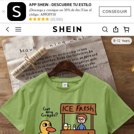
APP SHEIN - DESCUBRE TU ESTILO
×
¡Descarga y consigue un 30% de dto.!Usar el
CONSEGUIR
código: APPOFF30
(95,960)
8-12 Years