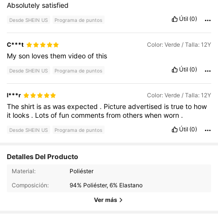
Absolutely
satisfied
Útil
(0)
Desde SHEIN US
Programa de puntos
C***t
Color: Verde / Talla: 12Y
My
son
loves
them
video
of
this
Útil
(0)
Desde SHEIN US
Programa de puntos
l***r
Color: Verde / Talla: 12Y
The
shirt
is
as
was
expected
.
Picture
advertised
is
true
to
how
it
looks
.
Lots
of
fun
comments
from
others
when
worn
.
Útil
(0)
Desde SHEIN US
Programa de puntos
Detalles Del Producto
1.6K Seguidores
4.75
Material:
Poliéster
Composición:
94% Poliéster, 6% Elastano
1.6K Seguidores
4.75
Ver más