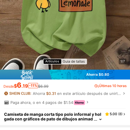
Guia de tallas
Artículos
1/7
Ahorra $0.80
6
$
.19
-11%
¡Últimas 10 horas
$6.99
Desde
Ahorra
$0.31
en este artículo después de unirte.
Paga ahora, o en 4 pagos de $1.54
Camiseta de manga corta tipo polo informal y hol
5.00
(
8
)
gada con gráficos de pato de dibujos animad
os y vendedor callejero para adolescentes va
rones - Regalo perfecto para verano, escuela, viaj