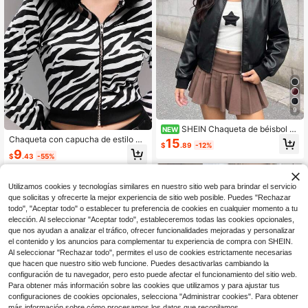
9
SHEIN Chaqueta de béisbol de
NEW
estilo callejero casual de cuero PU
Chaqueta con capucha de estilo ca
15
$
.89
-12%
para adolescentes, otoño/invierno
sual de calle con cuello de piel de l
9
$
.43
-55%
eopardo para adolescentes, otoño/i
nvierno
13-16 Years
13-16 Years
Utilizamos cookies y tecnologías similares en nuestro sitio web para brindar el servicio
que solicitas y ofrecerte la mejor experiencia de sitio web posible. Puedes "Rechazar
todo", "Aceptar todo" o establecer tu preferencia de cookies en cualquier momento a tu
elección. Al seleccionar "Aceptar todo", estableceremos todas las cookies opcionales,
que nos ayudan a analizar el tráfico, ofrecer funcionalidades mejoradas y personalizar
el contenido y los anuncios para complementar tu experiencia de compra con SHEIN.
Al seleccionar "Rechazar todo", permites el uso de cookies estrictamente necesarias
que hacen que nuestro sitio web funcione. Puedes desactivarlas cambiando la
configuración de tu navegador, pero esto puede afectar el funcionamiento del sitio web.
Para obtener más información sobre las cookies que utilizamos y para ajustar tus
configuraciones de cookies opcionales, selecciona "Administrar cookies". Para obtener
más información sobre cómo procesamos los datos que recopilamos,