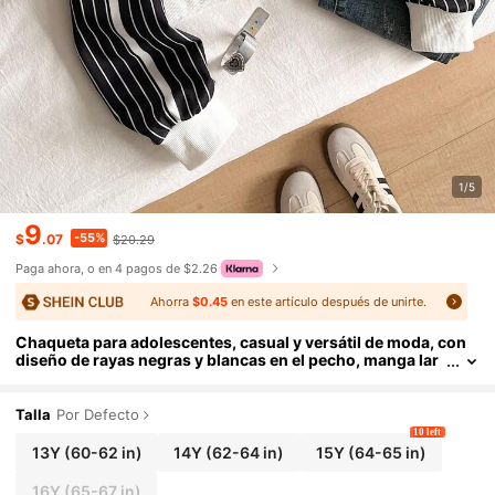
1/5
9
-55%
$
.07
$20.29
Paga ahora, o en 4 pagos de $2.26
Ahorra
$0.45
en este artículo después de unirte.
Chaqueta para adolescentes, casual y versátil de moda, con
diseño de rayas negras y blancas en el pecho, manga lar
ga, puños, cuello y dobladillo acanalados, con cierre de c
remallera, adecuada para salidas de otoño/invierno, ir al trab
ajo, viajes, se puede combinar con camisetas interiores, jean
Talla
Por Defecto
s, pantalones de chándal
10 left
13Y
(60-62 in)
14Y
(62-64 in)
15Y
(64-65 in)
16Y
(65-67 in)