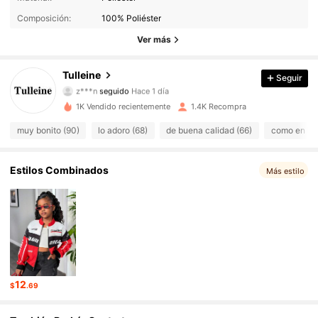
760 Seguidores
4.79
Composición:
100% Poliéster
760 Seguidores
4.79
Ver más
760 Seguidores
4.79
Tulleine
Seguir
z***n
seguido
Hace 1 día
760 Seguidores
4.79
1K Vendido recientemente
1.4K Recompra
muy bonito (90)
lo adoro (68)
de buena calidad (66)
como en las
760 Seguidores
4.79
760 Seguidores
4.79
Estilos Combinados
Más estilo
760 Seguidores
4.79
760 Seguidores
4.79
760 Seguidores
4.79
12
$
.69
760 Seguidores
4.79