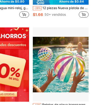
Ahorro de $0.80
Ahorro de $0.64
eso, juguetes de viaje, juguetes de agua para fiesta en la piscina, juguetes de azúcar, accesorios de piscina, juguetes de piscina, juguetes de piscina para volver a la escuela.
12 piezas Nueva pistola de agua con rociador de espuma, super pistola de agua con rociador de espuma con mango de plástico, piscina de verano al aire libre, patio trasero, pelea de agua en la playa, suministros para fiesta hawaiana - 1/6/12 piezas, 22CM color aleatorio, diversión de verano
-28%
$1.66
50+ vendidos
Pelotas de playa transparentes a rayas y de lunares de colores, adecuadas para fiestas de cumpleaños y decoraciones con temática hawaiana, esenciales para fiestas en la piscina, juguetes de piscina multicolor, pelotas inflables y juguetes acuáticos, regalos