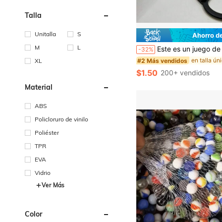
Talla
Unitalla
S
Ahorro d
#2 Más vendidos
¡Casi agotado!
M
L
Este es un juego de esposas de juguete de plástico negro impresas en 3D que vienen con una llave a juego, lo que las convierte en una opción ideal para accesorios de juegos de r
-32%
#2 Más vendidos
#2 Más vendidos
¡Casi agotado!
¡Casi agotado!
XL
#2 Más vendidos
$1.50
200+ vendidos
¡Casi agotado!
Material
ABS
Policloruro de vinilo
Poliéster
TPR
EVA
Vidrio
Ver Más
Color