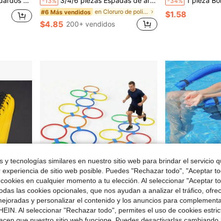
e, accesorios de pistola de juguete
3/4/6 piezas Espadas de armas grandes y únicas, adecuadas para juegos de piscina y playa, suministros de fiesta con diseño de píxel ligero y reutilizable, decoraciones para fiestas al aire libre y vacaciones
1 pieza Bola de burbujas transparente inflable/llena de agua de gran tamaño, bomba de agua gigante, incluye bomba de air
-13%
-34%
en Cloruro de polivinilo Juego de agua para adoles
#6 Más vendidos
$1.58
$4.85
200+ vendidos
 y tecnologías similares en nuestro sitio web para brindar el servicio qu
r experiencia de sitio web posible. Puedes "Rechazar todo", "Aceptar t
 cookies en cualquier momento a tu elección. Al seleccionar "Aceptar to
das las cookies opcionales, que nos ayudan a analizar el tráfico, ofre
ejoradas y personalizar el contenido y los anuncios para complementa
e $0.37
Ahorro de $0.13
EIN. Al seleccionar "Rechazar todo", permites el uso de cookies estri
acen que nuestro sitio web funcione. Puedes desactivarlas cambiando 