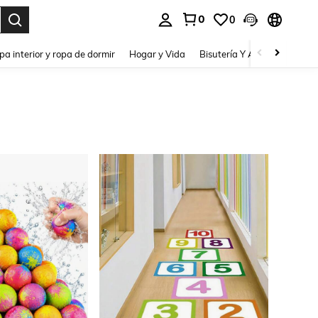
0
0
pa interior y ropa de dormir
Hogar y Vida
Bisutería Y Accesorios
Be