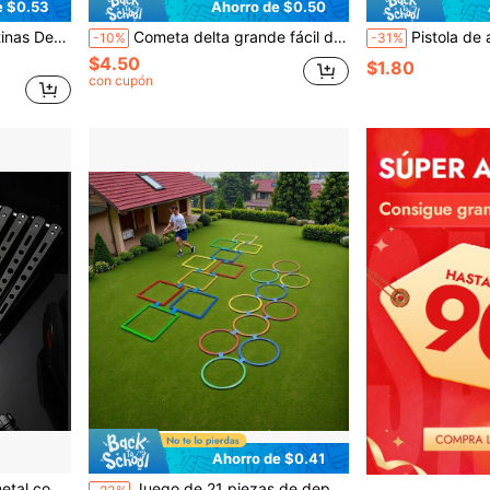
e $0.53
Ahorro de $0.50
 Perfectas para Castillos Inflables y Decoración del Hogar
Cometa delta grande fácil de volar con cola larga, buena para volar, cometa para adultos con línea de 100 metros, de plástico resistente a los desgarros de 1.1m para deportes al aire libre
Pistola de agua mini-reloj, gran capacidad de almacenamiento de agua, rociado a larga distancia, ataque furtivo en rec
-10%
-31%
$4.50
$1.80
con cupón
Ahorro de $0.41
ortátil y compacto
Juego de 21 piezas de deportes sensoriales con rebote, diámetro 28/38/42CM (11/15/16.5 pulgadas), adecuado para actividades al aire libre de varias personas, escalera de agilidad y equipo de entrenamiento deportivo, mejora de la agilidad de reacción rápida, césped, accesorios para actividades en el patio trasero, colores mixtos