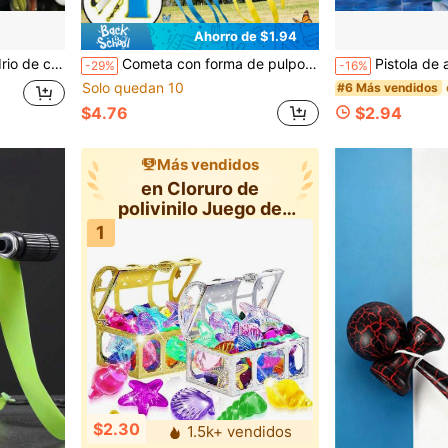
Ahorro de $1.94
excelentes para juegos y proyectos de manualidades
Cometa con forma de pulpo, Body blando sin huesos, 3 entradas de aire, vuela fácilmente con viento ligero, cuerda de cometa de 100m, adecuada para adolescentes y adultos jóvenes para jugar al aire libre en el parque para aliviar el estrés
Pistola de agua plegable con forma de teléfono, lanzador de agua realista, cañón de agua con boquill
-29%
-16%
Solo quedan 10
#6 Más vendidos
$4.76
$2.94
Más vendidos
en Cloruro de
polivinilo Juego de
agua para adoles
1
$2.30
1.5k+ vendidos