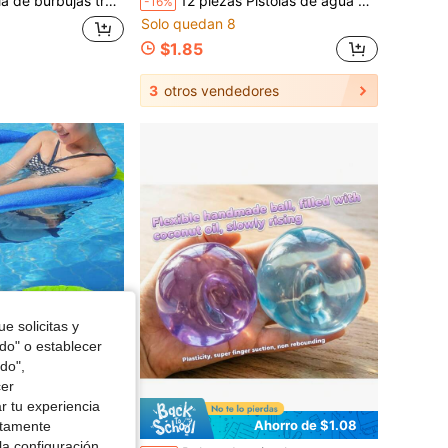
e, apto para mayores de 14 años, pelota de agua duradera y fácil de inflar de TPR para actividades en la playa y el patio, globo de agua de goma suave con diseño a prueba de fugas
12 piezas Pistolas de agua de espuma, Super cañón de agua rociador de espuma con mango de plástico, Piscina al aire libre, Patio trasero, Pelea de agua en la playa, Suministros para fiesta hawaiana - 1/6/12 piezas, 22CM - Color aleatorio
-16%
Solo quedan 8
$1.85
3
otros vendedores
e solicitas y
odo" o establecer
do",
cer
r tu experiencia
Ahorro de $1.35
Ahorro de $1.08
ctamente
la configuración