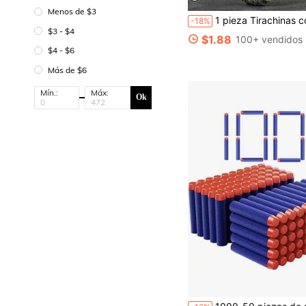
Menos de $3
1 pieza Tirachinas con forma de águila de metal, tirachinas de acero inoxidable de alta potencia para exteriore
-18%
$3 - $4
$1.88
100+ vendidos
$4 - $6
Más de $6
Mín.:
Máx:
Ok