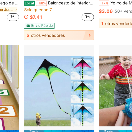
jo en equipo, deportes y juegos al aire libre de picnic
Baloncesto de interior de alto rebote silencioso, material de esponja, amigable con el piso y sin ruido, especial para la práctica de tiro en casa de niños - Balón N.º 3
Yo-Yo de Metal Thunder Beast King - Retorno Automático - Una Bola Multifuncional para Malabares y Deportes, Adecuada para Actividades al Aire Libre de Adolescentes. Id
Local
-68%
-17%
Solo quedan 7
en Multicolor Juegos de malabarismo para adolescen
$3.06
50+ ven
$7.41
1
otros vended
Envío Rápido
5
otros vendedores