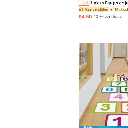
1 pieza Equipo de juego de huellas ajustable y antideslizante, adecuado para jardín, fiesta al aire libre, aniversario, actividades de traba
-32%
#3 Más vendidos
$4.50
100+ vendidos