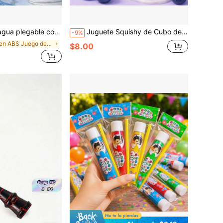
a doble de largo alcance, juguete de agua portátil y plegable para playa, piscina, batalla de agua, fiesta, broma, verano y actividades al aire libre
Juguete Squishy de Cubo de Crema de Arándano, Juguete de Alivio de Estrés de Tacto Suave, Juguete de Liberación Emocional Calmante del Estado de Ánimo, Regalo Divertido, Regalo de Escritorio, Regalo Perfecto para Mujeres Adultas
-9%
en ABS Juego de agua para adolescentes
$8.00