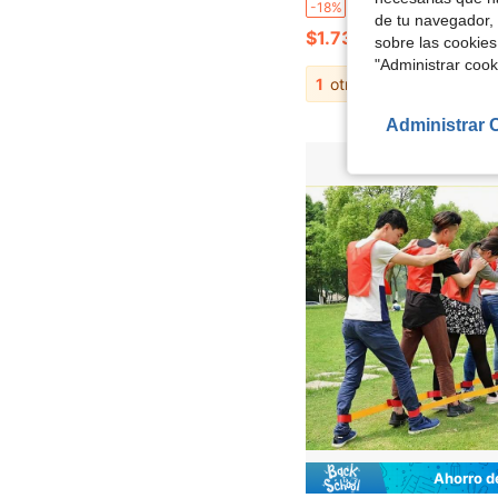
Banda elástica de tirachinas duradera de alta elasticidad, material de caucho natural, accesorio de disparo de alta precisión, adecuado para caza a
-18%
de tu navegador, 
$1.73
sobre las cookies
"Administrar coo
1
otros vendedores
Administrar 
Ahorro d