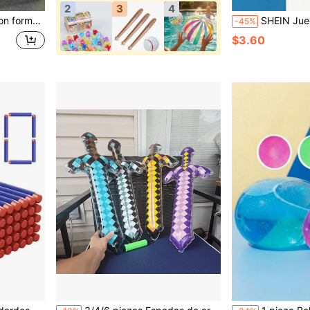
2
3
4
s con bandas de goma planas de precisión
SHEIN Juego de lanzamiento y recepción profesional par
-45%
$3.60