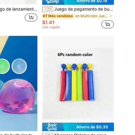
Ahorro de $0.19
a principiantes Jianyu, multifuncional para lanzamiento y recepción, y balón deportivo
Juego de pegamento de burbujas colorido, juguete de soplar burbujas con pajita, juego al aire libre para fiesta de vacaciones, regalo creativo, revive recuerdos de la infancia, color aleatorio
-12%
en Multicolor Juegos de malabarismo para adolescen
#7 Más vendidos
$1.41
con cupón
Ahorro de $0.35