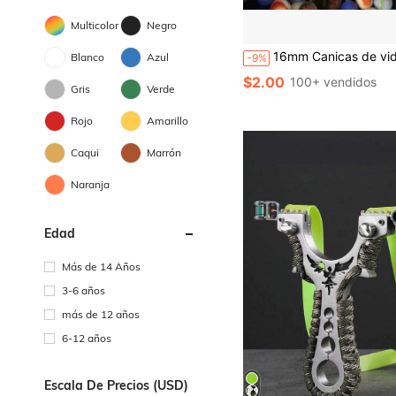
Multicolor
Negro
16mm Canicas de vidrio de colores, adecuadas para lanzadoras de bolas, diseño de ojo de gato octagonal, unicolor y con patrones vivos, 
Blanco
Azul
-9%
$2.00
100+ vendidos
Gris
Verde
Rojo
Amarillo
Caqui
Marrón
Naranja
Edad
Más de 14 Años
3-6 años
más de 12 años
6-12 años
Escala De Precios (USD)