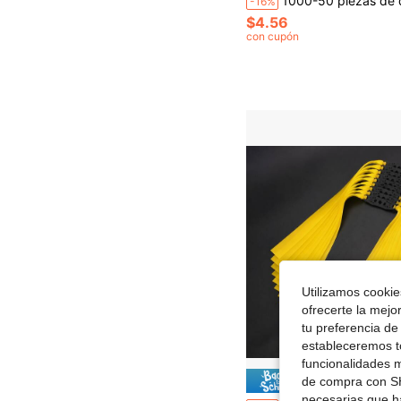
1000-50 piezas de dardos de punta redonda azul sólido de 7.2cm para recarga de blásters de la seri
-16%
$4.56
con cupón
Utilizamos cookies
ofrecerte la mejo
tu preferencia de
estableceremos to
funcionalidades m
Ahorro d
de compra con SH
necesarias que h