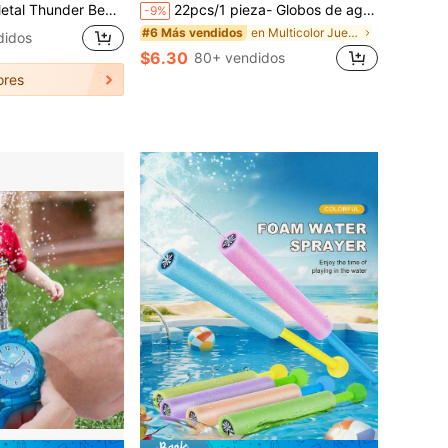
eal para Principiantes para Entrenar la Coordinación Mano-Ojo, la Coordinación Corporal y las Habilidades de Control. También Adecuada como Regalo para Actividades al Aire Libre, Entusiastas de Deportes Extremos y Entrenamiento de Fitness.
22pcs/1 pieza- Globos de agua de silicona reutilizables (con bolsa de malla), globos de agua de llenado rápido, suministros de agua para natación/playa, perfectos para juegos de pistolas de agua, suministros de verano al aire libre, suministros para natación/fiestas
-9%
en Multicolor Juego de agua para adolescentes
#6 Más vendidos
didos
$6.30
80+ vendidos
ores