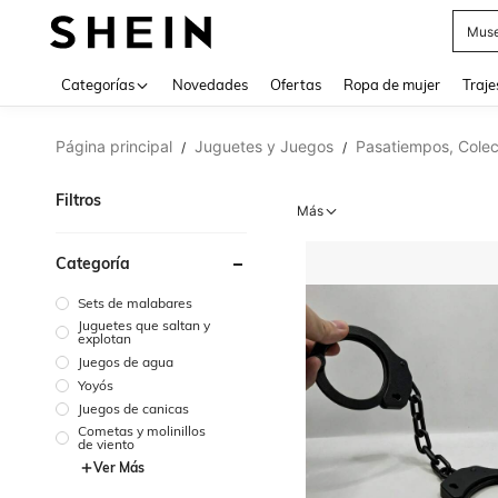
Muse
Categorías
Novedades
Ofertas
Ropa de mujer
Traje
Página principal
Juguetes y Juegos
Pasatiempos, Colec
/
/
Filtros
Más
Categoría
Sets de malabares
Juguetes que saltan y
explotan
Juegos de agua
Yoyós
Juegos de canicas
Cometas y molinillos
de viento
Ver Más