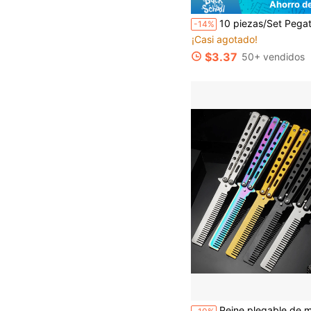
Ahorro d
10 piezas/Set Pegatinas Decorativas de Suelo con Números de Colores Brillantes a Cuadros - Impermeables, Autoadhesivas, Removibles, Fáciles de Limpiar -
-14%
¡Casi agotado!
$3.37
50+ vendidos
Peine plegable de metal con diseño de mariposa, p