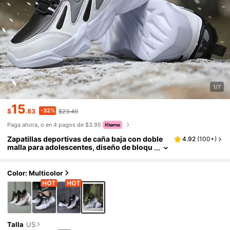
1/7
15
-32%
$
.83
$23.40
Paga ahora, o en 4 pagos de $3.95
Zapatillas deportivas de caña baja con doble
4.92
(
100+
)
malla para adolescentes, diseño de bloqu
es de color moderno y fresco para uso dia
rio, cierre ajustable de gancho y bucle fácil de
poner y quitar, zapatos para estudiantes de ca
Color: Multicolor
mpus
Talla
US