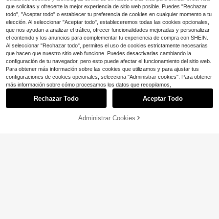
que solicitas y ofrecerte la mejor experiencia de sitio web posible. Puedes "Rechazar
todo", "Aceptar todo" o establecer tu preferencia de cookies en cualquier momento a tu
elección. Al seleccionar "Aceptar todo", estableceremos todas las cookies opcionales,
que nos ayudan a analizar el tráfico, ofrecer funcionalidades mejoradas y personalizar
el contenido y los anuncios para complementar tu experiencia de compra con SHEIN.
Al seleccionar "Rechazar todo", permites el uso de cookies estrictamente necesarias
que hacen que nuestro sitio web funcione. Puedes desactivarlas cambiando la
configuración de tu navegador, pero esto puede afectar el funcionamiento del sitio web.
Para obtener más información sobre las cookies que utilizamos y para ajustar tus
configuraciones de cookies opcionales, selecciona "Administrar cookies". Para obtener
Zapatos deportivos transpirables pa
más información sobre cómo procesamos los datos que recopilamos,
Ahorro de $10.30
22
ra hombres, nuevos para el verano
$
.98
-25%
2024. Zapatos casuales antidesliza
Rechazar Todo
Aceptar Todo
Zapatos de lona transpirables para
ntes para correr, zapatillas de malla
21
hombre, zapatos de monopatín, esti
elegantes y atractivas, zapatos par
$
.60
-32%
lo Ins, zapatillas casuales con suela
a hombre para el Día de San Valentí
Administrar Cookies
¡32% DE DESCUENTO!
AÑADIR A LA BOLSA
gruesa, mocasines con cordones
n