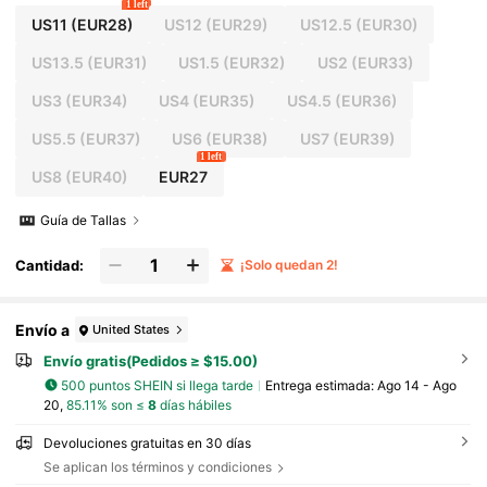
1 left
US11
(EUR28)
US12
(EUR29)
US12.5
(EUR30)
US13.5
(EUR31)
US1.5
(EUR32)
US2
(EUR33)
US3
(EUR34)
US4
(EUR35)
US4.5
(EUR36)
US5.5
(EUR37)
US6
(EUR38)
US7
(EUR39)
1 left
US8
(EUR40)
EUR27
Guía de Tallas
Cantidad:
¡Solo quedan 2!
Envío a
United States
Envío gratis(Pedidos ≥ $15.00)
500 puntos SHEIN si llega tarde
Entrega estimada:
Ago 14 - Ago
20,
85.11% son ≤
8
días hábiles
Devoluciones gratuitas en 30 días
Se aplican los términos y condiciones