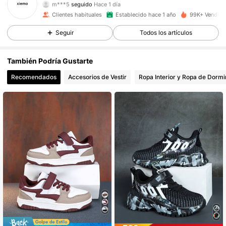
15K Seguidores
4.94
Clientes habituales
Establecido hace 1 año
99K+ Vendido
15K Seguidores
4.94
Seguir
Todos los artículos
15K Seguidores
4.94
También Podría Gustarte
Recomendados
Accesorios de Vestir
Ropa Interior y Ropa de Dormi
15K Seguidores
4.94
15K Seguidores
4.94
15K Seguidores
4.94
15K Seguidores
4.94
15K Seguidores
4.94