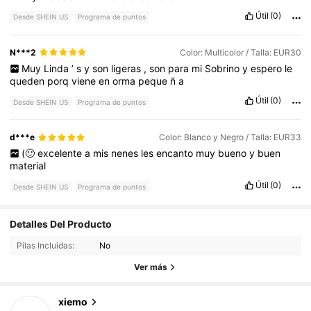
Útil
(0)
Desde SHEIN US
Programa de puntos
N***2
Color: Multicolor / Talla: EUR30
Muy
Linda
’
s
y
son
ligeras
,
son
para
mi
Sobrino
y
espero
le
queden
porq
viene
en
orma
peque
ñ
a
Útil
(0)
Desde SHEIN US
Programa de puntos
d***e
Color: Blanco y Negro / Talla: EUR33
(🙂
excelente
a
mis
nenes
les
encanto
muy
bueno
y
buen
material
Útil
(0)
Desde SHEIN US
Programa de puntos
15K Seguidores
4.94
Detalles Del Producto
Pilas Incluidas:
No
15K Seguidores
4.94
Ver más
15K Seguidores
4.94
xiemo
m***5
seguido
Hace 1 día