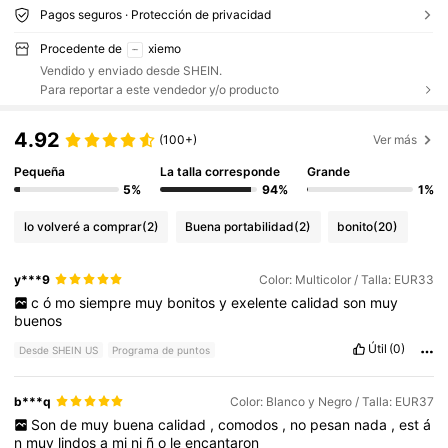
Pagos seguros · Protección de privacidad
Procedente de
xiemo
Vendido y enviado desde SHEIN.
Para reportar a este vendedor y/o producto
4.92
(100+)
Ver más
Pequeña
La talla corresponde
Grande
5%
94%
1%
lo volveré a comprar
(2)
Buena portabilidad
(2)
bonito
(20)
y***9
Color: Multicolor / Talla: EUR33
c
ó
mo
siempre
muy
bonitos
y
exelente
calidad
son
muy
buenos
Útil
(0)
Desde SHEIN US
Programa de puntos
b***q
Color: Blanco y Negro / Talla: EUR37
Son
de
muy
buena
calidad
,
comodos
,
no
pesan
nada
,
est
á
n
muy
lindos
a
mi
ni
ñ
o
le
encantaron