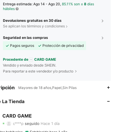
Entrega estimada:
Ago 14 - Ago 20,
85.11% son ≤
8
días
hábiles
Devoluciones gratuitas en 30 días
Se aplican los términos y condiciones
Seguridad en las compras
Pagos seguros
Protección de privacidad
Procedente de
CARD GAME
Vendido y enviado desde SHEIN.
Para reportar a este vendedor y/o producto
ipción
Mayores de 18 años,Papel,Sin Pilas
4.87
27
2.8K
 La Tienda
4.87
27
2.8K
4.87
27
2.8K
CARD GAME
c***p
seguido
Hace 1 día
4.87
27
2.8K