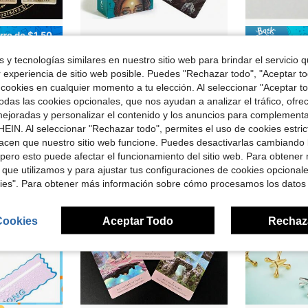
rro de $1.50
ón, Regalo de Halloween y Acción de Gracias, Regalo de Juego, Guía de Papel
78 cartas de Tarot Buscador de Luz, cartas de oráculo, autodescubrimiento, entretenimiento de festivales, decoración del hogar, accesorios mágicos, adecuado para principiantes
1 Rollo de 500 Boletos de Rifa Numerados Consecutivamente, Utilizados para Eventos, Premios de A
-9%
-15%
 y tecnologías similares en nuestro sitio web para brindar el servicio qu
en De vuelta a la escuela Juegos de cartas
$4.00
$3.40
r experiencia de sitio web posible. Puedes "Rechazar todo", "Aceptar t
idos
 cookies en cualquier momento a tu elección. Al seleccionar "Aceptar to
das las cookies opcionales, que nos ayudan a analizar el tráfico, ofre
ejoradas y personalizar el contenido y los anuncios para complementa
EIN. Al seleccionar "Rechazar todo", permites el uso de cookies estri
acen que nuestro sitio web funcione. Puedes desactivarlas cambiando 
pero esto puede afectar el funcionamiento del sitio web. Para obtener
 que utilizamos y para ajustar tus configuraciones de cookies opcional
kies". Para obtener más información sobre cómo procesamos los datos
Cookies
Aceptar Todo
Rechaz