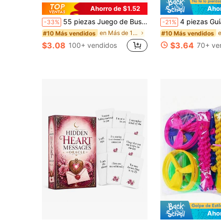
Ahorro de $1.52
Aho
55 piezas Juego de Buscar las Diferencias Diversión Familiar - Lenguaje Universal, Empaque de Lata de Alta Calidad, Admite Multijugador, Colores Vibrantes, Ilustraciones Adorables. Ideal para Regalos de Cumpleaños, Regalos Festivos y Juegos de Cartas Familiares Después de la Comida. (Incluye Instrucciones)
4 piezas Guía de búsqueda de líneas de Mahjong, tarjetas lectoras de líneas coloridas para no
-33%
-21%
en Más de 18 años Juego de Mesa
#10 Más vendidos
#10 Más vendidos
$3.08
$3.64
100+ vendidos
70+ ve
Aho