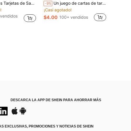
frontamiento de Relajación Somática, Ejercicios Corporales Ilustrados, Regalo de Relajación Guiada de Atención Plena, Herramientas de Salud Mental para el Hogar y la Oficina
Un juego de cartas de tarot para principiantes, que incluye palabras clave - Juego de adivinación y orientación, 78 cartas, explicación detallada de los significados de las cartas de tarot, adecuado para principiantes - Edición 2025, juego de adivinación con estilo vintage, con guía detallada, herramienta de adivinación y regalo ideal, con un diseño de arte único
-9%
!
¡Casi agotado!
vendidos
$4.00
100+ vendidos
DESCARCA LA APP DE SHEIN PARA AHORRAR MÁS
S EXCLUSIVAS, PROMOCIONES Y NOTICIAS DE SHEIN