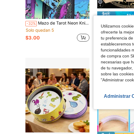
6
Aho
Mazo de Tarot Neon Knight, 78 cartas, ideal para principiantes, un mazo de adivinación versátil - El regalo perfecto para Halloween, Año Nuevo y Navidad
78 Cartas de Tarot Clásico, Guía para Principiantes, Juego Portátil de Adivinaci
-32%
-31%
Utilizamos cookies
Solo quedan 5
#1 Más vendidos
ofrecerte la mejo
$3.00
$3.30
700+ vend
tu preferencia de
estableceremos to
funcionalidades m
de compra con SH
necesarias que h
de tu navegador, 
sobre las cookies
"Administrar coo
Administrar 