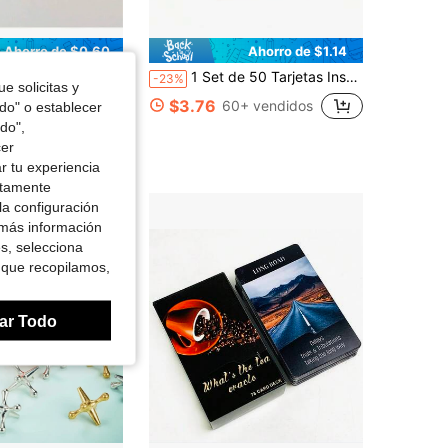
Ahorro de $0.60
Ahorro de $1.14
ula, Noches de Cine, Premios, Suministros para Eventos, Materiales Resistentes al Desgarro, Cartón para Organizadores de Fiestas, Boletos de Carnaval, Disponibles en Múltiples Opciones de Color (250 Pares)
1 Set de 50 Tarjetas Inspiracionales y Motivacionales para Mujeres, de Uso Diario
-23%
e solicitas y
$3.76
60+ vendidos
odo" o establecer
do",
cer
r tu experiencia
ctamente
la configuración
 más información
es, selecciona
 que recopilamos,
ar Todo