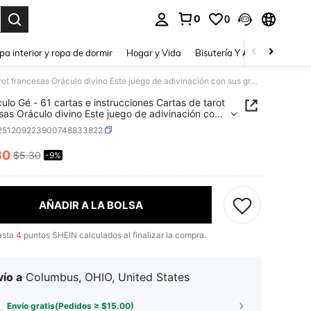
0
0
a. Press Enter to select.
pa interior y ropa de dormir
Hogar y Vida
Bisutería Y Accesorios
Be
El Oráculo Gé - 61 cartas e instrucciones Cartas de tarot francesas Oráculo divino Este juego de adivinación con sus gráficos sencillos y elocuentes constituye el Oráculo Gé
culo Gé - 61 cartas e instrucciones Cartas de tarot
sas Oráculo divino Este juego de adivinación con
áficos sencillos y elocuentes constituye el Oráculo
l251209223900748833822
80
$5.30
-9%
ICE AND AVAILABILITY
AÑADIR A LA BOLSA
asta
4
puntos SHEIN calculados al finalizar la compra.
ío a
Columbus, OHIO, United States
Envío gratis(Pedidos ≥ $15.00)