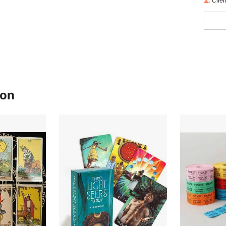
Clien
ron