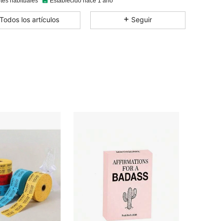
tes habituales
Establecido hace 1 año
4.87
27
2.8K
Todos los artículos
Seguir
4.87
27
2.8K
4.87
27
2.8K
4.87
27
2.8K
4.87
27
2.8K
4.87
27
2.8K