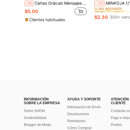
#1 Más vendidos
Cartas Oráculo Mensajes del Corazón Ocultos Mazo de Mensajes de Amor Romántico para Perspicacia de Relaciones Sentimientos Secretos Verdad Emocional Conexión del Alma Guía de Sanación Autorreflexión Adivinación Intuitiva con Arte de Sobre con Medallón de Corazón Celestial de Rosa
MINKOJA 1/10/40 piezas Juguetes voladores de libélula de bambú, juguetes de persecución de
-9%
-12%
¡Casi agotado!
#1 Más vendidos
#1 Más vendidos
$5.00
¡Casi agotado!
¡Casi agotado!
$2.30
300+ vend
#1 Más vendidos
Clientes habituales
¡Casi agotado!
INFORMACIÓN
AYUDA Y SOPORTE
ATENCIÓN
SOBRE LA EMPRESA
CLIENTE
Información de Envío
Sobre SHEIN
Contacta co
Devoluciones
Sostenibilidad
Pago e imp
Reembolso
Blogger de Moda
Puntos
Cómo Comprar