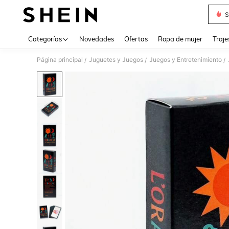
S
Use up 
Categorías
Novedades
Ofertas
Ropa de mujer
Traje
Página principal
Juguetes y Juegos
Juegos y Entretenimiento
/
/
/