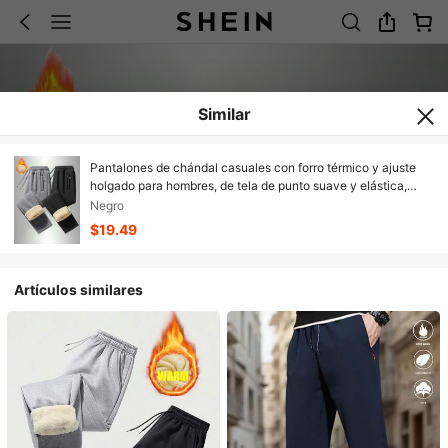
Similar
Pantalones de chándal casuales con forro térmico y ajuste
holgado para hombres, de tela de punto suave y elástica,
adecuados para uso diario, deportes, otoño/invierno
Negro
$19.49
Artículos similares