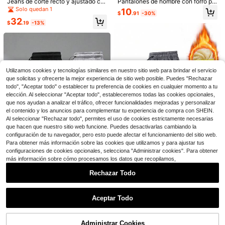
Jeans de corte recto y ajustado co
Pantalones de hombre con forro pol
n forro térmico para hombre, de uso
ar grueso, con dos bolsillos, cintura
Solo quedan 1
10
$
.91
-30%
casual y de negocios
ajustable con cordón, pierna recta,
32
cómodos de usar
$
.19
-13%
10
Ahorro de $5.79
Ahorro de $5.10
Chaqueta de cuello alto con forro té
1 pieza Camisa de franela cálida pa
Utilizamos cookies y tecnologías similares en nuestro sitio web para brindar el servicio
rmico para hombre, bolsillos con cre
ra hombre como regalo de Navidad,
29
24
$
.10
-17%
mallera portátiles y diseño de puños
$
.09
-17%
que solicitas y ofrecerte la mejor experiencia de sitio web posible. Puedes "Rechazar
camisa casual a cuadros de ajuste
elásticos, cómoda y minimalista
todo", "Aceptar todo" o establecer tu preferencia de cookies en cualquier momento a tu
delgado de manga larga y reforzad
a con bolsillos para otoño/invierno
elección. Al seleccionar "Aceptar todo", estableceremos todas las cookies opcionales,
que nos ayudan a analizar el tráfico, ofrecer funcionalidades mejoradas y personalizar
el contenido y los anuncios para complementar tu experiencia de compra con SHEIN.
Al seleccionar "Rechazar todo", permites el uso de cookies estrictamente necesarias
que hacen que nuestro sitio web funcione. Puedes desactivarlas cambiando la
configuración de tu navegador, pero esto puede afectar el funcionamiento del sitio web.
Para obtener más información sobre las cookies que utilizamos y para ajustar tus
configuraciones de cookies opcionales, selecciona "Administrar cookies". Para obtener
Ahorro de $6.27
más información sobre cómo procesamos los datos que recopilamos,
Ahorro de $10.58
Pantalones de chándal con forro té
Rechazar Todo
rmico para hombres, Bottom con for
12
2 piezas Pantalones de chándal co
$
.82
-33%
Mostrar artículos similares con stock
ro de borreguito, joggers con puños
Ver todo
n forro polar de sherpa sintético gru
Solo quedan 1
gruesos
eso, pantalones casuales con cord
Aceptar Todo
26
ón en la cintura para ir a la oficina y
Lo sentimos, este producto está agotado.
$
.71
-28%
uso diario en invierno; pantalones d
e estar por casa cómodos y de cort
Administrar Cookies
e relajado