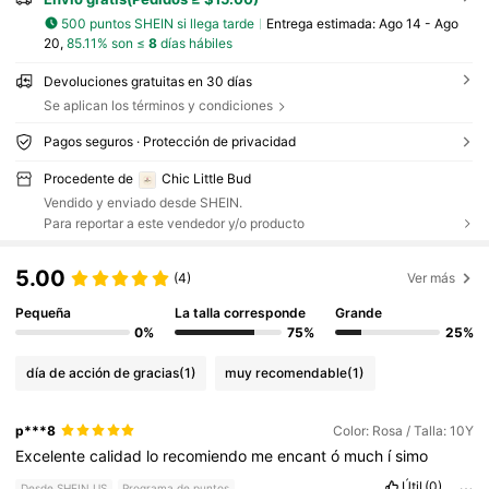
500 puntos SHEIN si llega tarde
Entrega estimada:
Ago 14 - Ago
20,
85.11% son ≤
8
días hábiles
Devoluciones gratuitas en 30 días
Se aplican los términos y condiciones
Pagos seguros · Protección de privacidad
Procedente de
Chic Little Bud
Vendido y enviado desde SHEIN.
Para reportar a este vendedor y/o producto
5.00
(4)
Ver más
Pequeña
La talla corresponde
Grande
0%
75%
25%
día de acción de gracias
(1)
muy recomendable
(1)
p***8
Color: Rosa / Talla: 10Y
Excelente
calidad
lo
recomiendo
me
encant
ó
much
í
simo
Útil
(0)
Desde SHEIN US
Programa de puntos