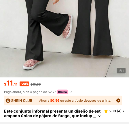
1/11
11
-29%
$
.11
$15.59
Paga ahora, o en 4 pagos de $2.77
Ahorra
$0.56
en este artículo después de unirte.
Este conjunto informal presenta un diseño de est
5.00
(
4
)
ampado único de pájaro de fuego, que incluy
e una camiseta de manga corta de cuello red
ondo rosa y unos pantalones acampanados rosa