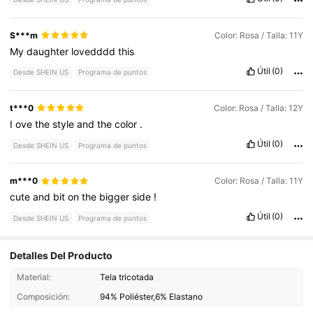
S***m
Color: Rosa / Talla: 11Y
My
daughter
lovedddd
this
Útil
(0)
Desde SHEIN US
Programa de puntos
t***0
Color: Rosa / Talla: 12Y
I
ove
the
style
and
the
color
.
Útil
(0)
Desde SHEIN US
Programa de puntos
m***0
Color: Rosa / Talla: 11Y
cute
and
bit
on
the
bigger
side
!
Útil
(0)
Desde SHEIN US
Programa de puntos
Detalles Del Producto
Material:
Tela tricotada
1K Seguidores
4.77
Composición:
94% Poliéster,6% Elastano