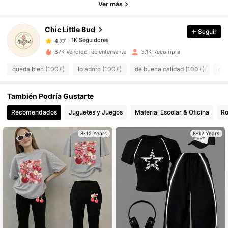
Ver más
1K Seguidores
4.77
Chic Little Bud
Seguir
1K Seguidores
4.77
l***h
pagó
Hace 3 horas
87K Vendido recientemente
3.1K Recompra
queda bien (100+)
lo adoro (100+)
de buena calidad (100+)
muy
1K Seguidores
4.77
También Podría Gustarte
1K Seguidores
4.77
Recomendados
Juguetes y Juegos
Material Escolar & Oficina
Ro
1K Seguidores
8-12 Years
8-12 Years
4.77
1K Seguidores
4.77
1K Seguidores
4.77