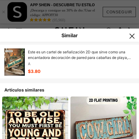
APP SHEIN - DESCUBRE TU ESTILO
×
¡Descarga y consigue un 30% de dto.!Usar el
CONSEGUIR
código: APPOFF30
(95,960)
Similar
Este es un cartel de señalización 2D que sirve como una
encantadora decoración de pared para cabañas de playa,
con elementos de cuerda, estrella de mar y conchas marinas.
A
Es adecuado para diversos entornos, incluyendo bares, salas
$3.80
de estar y comedores.
Artículos similares