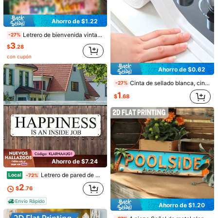
Recomendados
Hogar & Vida
Textiles Hogar
Material Escolar & 
Ahorro de $1.22
Letrero de bienvenida vintage 2D plano - Decoración de pared "Lugar feliz", letras coloridas y marco floral - Cartel de metal retro en tonos pastel rosa/verde/amarillo, adecuado para bar, hotel - Tamaño 40.01x10.01cm (con agujeros previamente perforados) - Regalo ideal, estilo 2D plano (estilo aleatorio)
-27%
3
$
.28
con cupón
Ahorro de $0.62
Cinta de sellado blanca, cinta autoadhesiva antimohos, material PVC duradero, resistente al agua y al aceite, perfecta para ducha, fregadero, bañera, inodoro, lavabo, ventana, grietas en la pared y decoración de cocina
-27%
1
$
.68
Ahorro de $23.10
Cabezal de ducha de lluvia para baño de 8/10/12" cuadrado con brazo de extensión ajustable, cabezal de ducha de alta presión, ducha de lluvia ultra delgada con boquilla de silicona, ducha de mano de tres funciones
Toallero de baño de 2 niveles con marco - Estante de almacenamiento de toallas y artículos esenciales montado en la pared | Baño moderno Diseño elegante de metal y madera, estante de almacenamiento de toallas montado en la pared, estante organizador de dormitorio, toallero de baño, almacenamiento de toallas de baño, toallero de baño.
Local
Local
-70%
-43%
9
11
$
.90
60+ vendidos
$
.50
200+ vendidos
Envío Rápido
Envío Rápido
Ahorro de $7.24
Letrero de pared de metal vintage 2D plano - 1 unidad - Diseño rústico de jardín con pi
Local
-72%
2
$
.76
Envío Rápido
Ahorro de $1.20