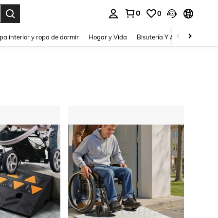
0
0
pa interior y ropa de dormir
Hogar y Vida
Bisutería Y Accesorios
Be