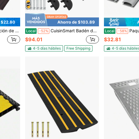
 $22.80
Ahorro de $103.89
y puertas, el ancho es de 1/2 a 2/3 de pulgada (negro, 6.6 pies).
CuisinSmart Badén de goma de 6 pies para caminos de grava, diseño de goma duradera, ideal para calles residenciales
Paquete de 2 Inserto de Reemplazo de Sello de
Local
-52%
Local
-58%
$94.01
$32.81
4-5 días hábiles
Free Shipping
4-5 días hábile