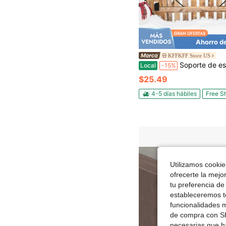
Ahorro d
KFFKFF Store US
Soporte de esquina para puerta, kit de herrajes antivibración para marco de puerta, soporte de refuerzo para marco de puerta con pestillo de, cuerda de pestillo de, para puertas de 
Local
-15%
$25.49
4-5 días hábiles
Free S
Utilizamos cookies
ofrecerte la mejo
tu preferencia de
estableceremos to
funcionalidades m
de compra con SH
necesarias que h