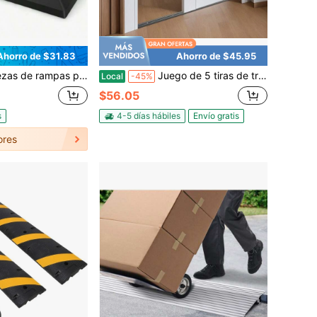
Ahorro de $31.83
Ahorro de $45.95
a pendientes, almohadillas para escalones y almohadillas para inclinaciones, aptas para aceras, automóviles, sillas de ruedas y mascotas; se pueden usar en interiores y exteriores, adecuadas para ayudas a la movilidad y hogares.
Juego de 5 tiras de transición de piso de aluminio RibasuBB, negro, 90 x 6 x 1 cm
Local
-45%
$56.05
s
4-5 días hábiles
Envío gratis
ores