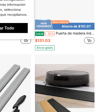
 más información
es, selecciona
 que recopilamos,
Ahorro de $21.20
Ahorro de $151.07
ar Todo
utoadhesiva, utilizada para la transición en el borde de los pisos laminados y puertas, el ancho es de 1/2 a 2/3 de pulgada (Negro, 6.6 pies).
Puerta de madera independiente para mascotas de 28"-75" con pies de soporte, alfombrillas antideslizantes, para interiores, escaleras, puertas, color blanco
Local
-50%
$151.03
Envío gratis