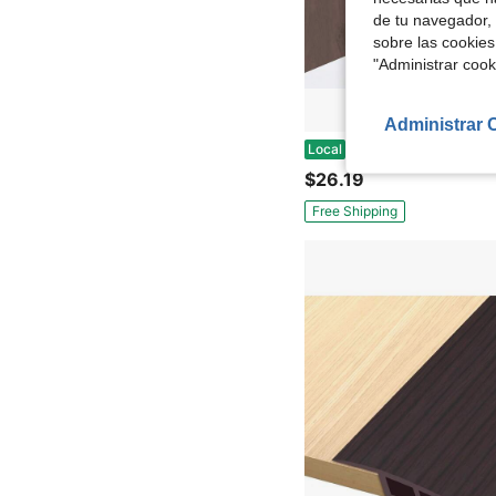
de tu navegador, 
sobre las cookies
"Administrar coo
Administrar 
Tira de sellado de silicona de 3 m para puertas de gabinete, tira de c
Local
$26.19
Free Shipping