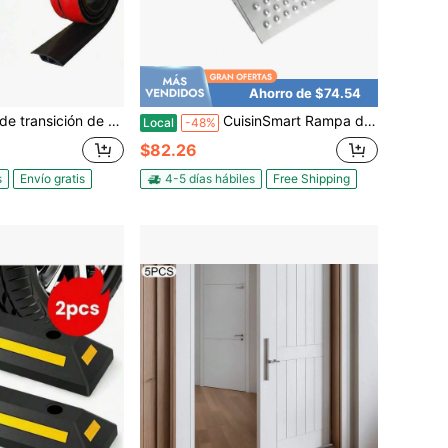
Ahorro de $74.54
bral de puerta, negro, 3.3 pies, autoadhesiva, borde de alfombra, reductor de borde superpuesto para piso laminado, baldosa, rampa de umbral, de 1/5" a 2/5"
CuisinSmart Rampa de aluminio resistente de 29 X 24 pulgadas, capacidad de 1500 LBS, rampa de carga antideslizante con superficie de placa perforada, rampa portátil para cortacésped, ATV, motocicleta, garaje y establo
Local
-48%
$82.26
s
Envío gratis
4-5 días hábiles
Free Shipping