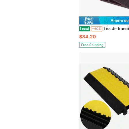
Ahorro de
Tira de transición de piso de vinilo autoadhesiva, utilizada para la transición en el borde de los pisos laminados 
Local
-40%
$34.20
Free Shipping