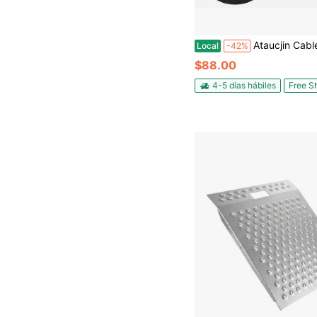
Ataucjin Cable rampas de goma, protector de cables, rampas de cable, capacidad de 28,000 libras, rampas de 3 can
Local
-42%
$88.00
4-5 días hábiles
Free S