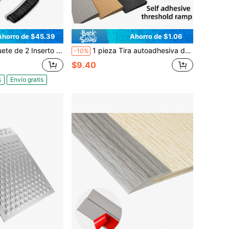
Ahorro de $45.39
Ahorro de $1.06
 Umbral de Puerta de 36 Pulgadas, Inserto de Umbral de Vinilo Gris para Umbrales de Aluminio Ajustables, Tira de Sello de Umbral de Puerta, 1-5/16" An x 3/8" Al
1 pieza Tira autoadhesiva de 0,9 m/35,43 pulgadas para escalón y rampa, tira de rampa multiusos de fácil instalación para el hogar, la oficina, reduce las tiras de transición de azulejos para uso en el hogar y al aire libre, adecuada para umbrales de puertas interiores, escalones ascendentes y escaleras
-10%
$9.40
s
Envío gratis