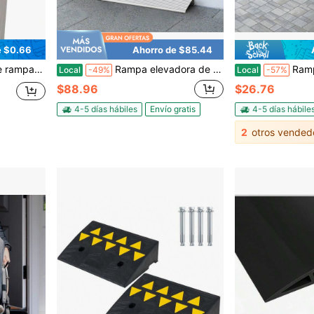
e $0.66
Ahorro de $85.44
pendiente antideslizante para entrada del hogar para aspiradora robot
Rampa elevadora de umbral de puerta de 5"/6" - Diseño portátil y ajustable telescópico, superficie antideslizante, capacidad de carga de 800 libras, uso versátil para sillas de ruedas, carritos, scooters, sillas eléctricas
Rampa de goma para bordillos, paquete de 1 o 2, altura de ele
Local
-49%
Local
-57%
$88.96
$26.76
4-5 días hábiles
Envío gratis
4-5 días hábile
2
otros vended