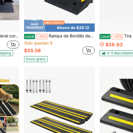
Ahorro de $29.12
tideslizante con cinta de doble cara para puertas, entradas de vehículos, baños, baldosas lisas
Rampa de Bordillo de Goma Resistente 2 Piezas Rampas de Umbral de Entrada (5"/6.3" de Altura)
Tira de transición de piso de vinilo para um
Local
-45%
Local
-45%
Solo quedan 9
$36.93
$35.58
hipping
4-5 días hábile
Envío gratis