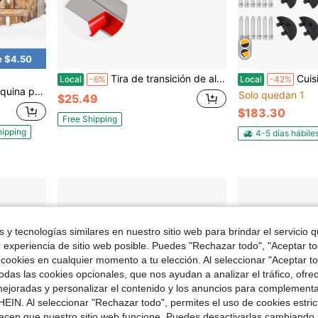
e $4.50
Tira de transición de alfombra de 10 pies, tira de acabado autoadhesiva para piso, cubierta de umbral de PVC para vano de puerta, tira divisora de piso adecuada para una altura de umbral inferior a 5 mm - Bosque gris
CuisinSmart Badén de goma 
Local
-6%
Local
-42%
cobertizo, puertas de corral, puertas de entrada para vehículos, puertas de establo, hierro, negro
Solo quedan 1
$25.49
$183.30
Free Shipping
hipping
4-5 días hábile
 y tecnologías similares en nuestro sitio web para brindar el servicio qu
r experiencia de sitio web posible. Puedes "Rechazar todo", "Aceptar t
 cookies en cualquier momento a tu elección. Al seleccionar "Aceptar to
das las cookies opcionales, que nos ayudan a analizar el tráfico, ofre
ejoradas y personalizar el contenido y los anuncios para complementa
EIN. Al seleccionar "Rechazar todo", permites el uso de cookies estri
acen que nuestro sitio web funcione. Puedes desactivarlas cambiando 