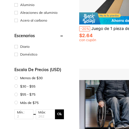
Aluminio
Aleaciones de aluminio
Acero al carbono
Ahorro d
Juego de 1 pieza de rampa, tira de diferencia de altura, alfombra antideslizante para entrada del hogar, tablero de rampa de PVC, tira de diferencia de altura, alfombra/tablero de 
-20%
$2.64
Escenarios
con cupón
Diario
Doméstico
Escala De Precios (USD)
Menos de $30
$30 - $55
$55 - $75
Más de $75
Mín.:
Máx:
Ok