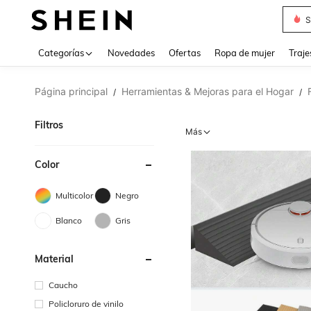
Muse
Categorías
Novedades
Ofertas
Ropa de mujer
Traje
Página principal
Herramientas & Mejoras para el Hogar
/
/
Filtros
Más
Color
Multicolor
Negro
Blanco
Gris
Material
Caucho
Policloruro de vinilo