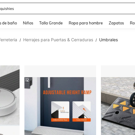
ra
s de baño
Niños
Talla Grande
Ropa para hombre
Zapatos
Ro
Ferreteria
Herrajes para Puertas & Cerraduras
Umbrales
/
/