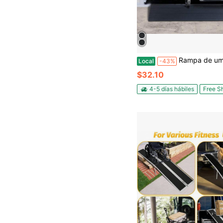
Rampa de umbral cortable de 1,2" o 1,6" de altura para robot barredor, rampa para silla de ruedas de caucho natural de 35,4" de ancho, rampa de caucho macizo an
Local
-43%
$32.10
4-5 días hábiles
Free S