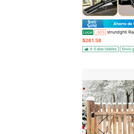
Ahorro de
strundghti Rampa portátil para silla de ruedas de 2/3/4/5/6/7/8/9/10 pies, rampas para silla de ruedas para hogares con placa de transición, rampa de
Local
-60%
$261.58
4-5 días hábiles
Envío g