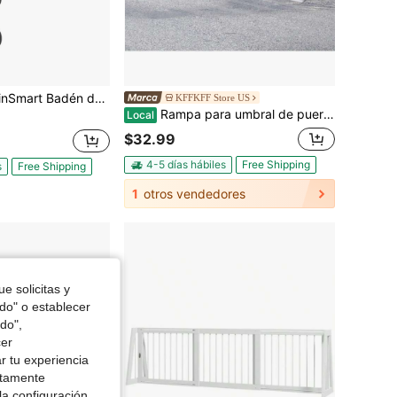
de 6 pies para carreteras de grava, diseño de goma resistente, ideal para caminos de barrios.
KFFKFF Store US
Rampa para umbral de puerta , rampa para puerta con elevación de 1", rampa de umbral de aluminio para vanos de puerta con capacidad de carga de 800 libras, rampa de umbral ajustable para sillas de ruedas, scooters y sillas de ruedas eléctricas
Local
$32.99
4-5 días hábiles
Free Shipping
s
Free Shipping
1
otros vendedores
e solicitas y
odo" o establecer
do",
cer
r tu experiencia
ctamente
la configuración