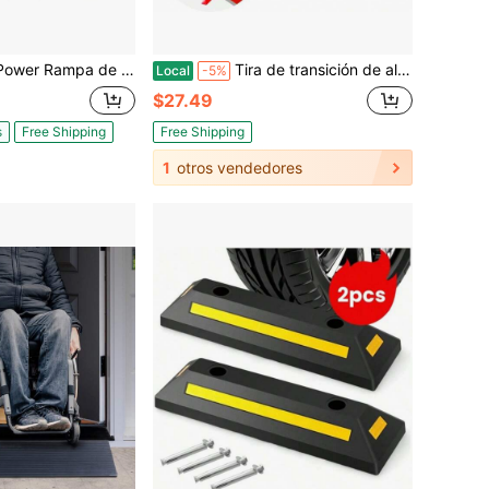
 resistente de 29"X24" 1500 Lbs para cortacésped de montar, tractor de jardín, ATV & motocicletas
Tira de transición de alfombra de 10 pies, tira de borde de piso autoadhesiva, cubierta de umbral de PVC para vano de puerta, tira divisora de piso adecuada para una altura de umbral inferior a 5 mm - Bosque gris
Local
-5%
$27.49
s
Free Shipping
Free Shipping
1
otros vendedores