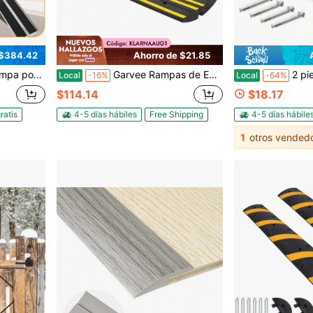
 $384.42
Ahorro de $21.85
 aluminio para silla de ruedas con superficie antideslizante y tiras reflectantes
Garvee Rampas de Entrada de Goma Reforzadas de 48", Rampas de Umbral de Perfil Bajo con Canales de Agua para Autos, Camiones & Sillas de Ruedas, Soluciones de Entrada de Garaje & Pendiente de Entrada
2 piezas de rampas portátiles para bordillos, almohadillas par
Local
-16%
Local
-64%
$114.14
$18.17
ratis
4-5 días hábiles
Free Shipping
4-5 días hábile
1
otros vended