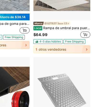
Ahorro de $36.14
vación de 19,7 x 15,0 x 5,9" a 39,4 x 9,8 x 3,5", rampas de umbral resistentes con capacidad de 15 T, rampas de entrada con estructura de rejilla estable para automóviles, sillas de ruedas, bicicletas y motocicletas
KFFKFF Store US
Rampa de umbral para puerta, elevación de 4 pulgadas, rampa de umbral de aleación de aluminio con capacidad de carga de 800 libras, rampas para discapacitados para escalones del hogar para sillas de ruedas, scooters, sillas de ruedas eléctricas, andadores, bicicletas, triciclos.
Local
$64.99
s
Free Shipping
4-5 días hábiles
Free Shipping
ores
1
otros vendedores