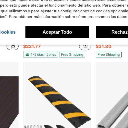
pero esto puede afectar el funcionamiento del sitio web. Para obtener
 que utilizamos y para ajustar tus configuraciones de cookies opcional
kies". Para obtener más información sobre cómo procesamos los datos
Cookies
Aceptar Todo
Rechaz
lima para rellenar espacios
Rampa de umbral de goma de 4" de altura, rampa para silla de ruedas de uso rudo, superficie antideslizante para todo clima & protector de cables, para puertas, autos, scooters & mascotas, paquete de 3
Tira de transición de piso de vinilo a
Local
-38%
Local
-40%
$221.77
$31.80
4-5 días hábiles
Free Shipping
Free Shipping