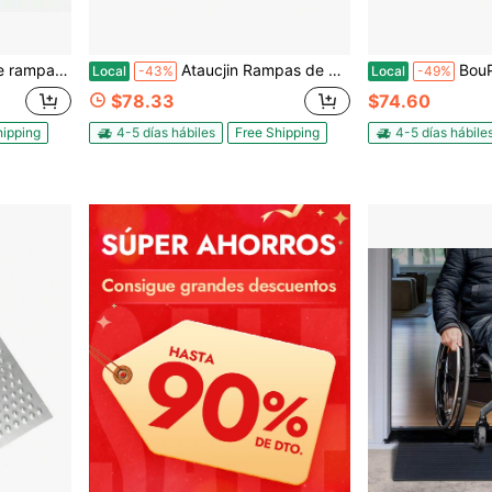
ales de alta resistencia para cubrir cables y mangueras, 1 pieza
Ataucjin Rampas de bordillo de goma de alta resistencia, con capacidad de 33,000 libras, rampa de goma duradera para umbrales de vehículos, camiones, scooters, bicicletas, motocicletas y sillas de ruedas
BouPower Rampa de aluminio
Local
-43%
Local
-49%
$78.33
$74.60
hipping
4-5 días hábiles
Free Shipping
4-5 días hábile