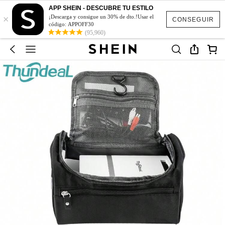
APP SHEIN - DESCUBRE TU ESTILO
×
¡Descarga y consigue un 30% de dto.!Usar el
CONSEGUIR
código: APPOFF30
(95,960)