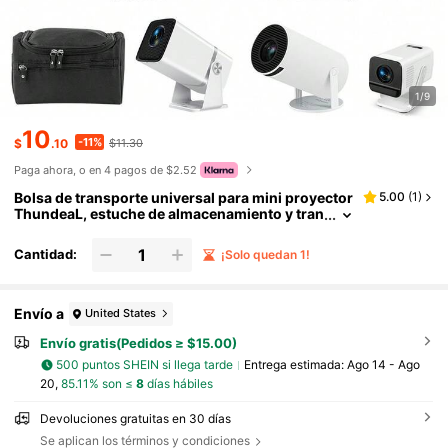
1/9
10
-11%
$
.10
$11.30
Paga ahora, o en 4 pagos de $2.52
Bolsa de transporte universal para mini proyector
5.00
(
1
)
ThundeaL, estuche de almacenamiento y tran
sporte para proyector, bolsa de transporte pa
ra proyectores TD80W, HY300, HY320
Cantidad:
¡Solo quedan 1!
Envío a
United States
Envío gratis(Pedidos ≥ $15.00)
500 puntos SHEIN si llega tarde
Entrega estimada:
Ago 14 - Ago
20,
85.11% son ≤
8
días hábiles
Devoluciones gratuitas en 30 días
Se aplican los términos y condiciones