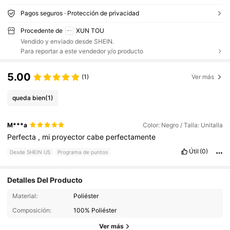
Pagos seguros · Protección de privacidad
Procedente de
XUN TOU
Vendido y enviado desde SHEIN.
Para reportar a este vendedor y/o producto
5.00
(1)
Ver más
queda bien
(1)
M***a
Color: Negro / Talla: Unitalla
Perfecta
,
mi
proyector
cabe
perfectamente
Útil
(0)
Desde SHEIN US
Programa de puntos
Detalles Del Producto
Material:
Poliéster
Composición:
100% Poliéster
Ver más
253 Seguidores
4.86