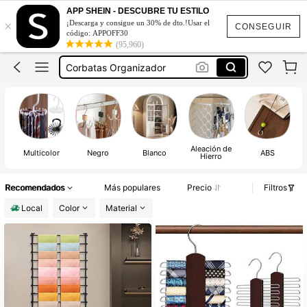
Organizador De Corbatas
APP SHEIN - DESCUBRE TU ESTILO
×
¡Descarga y consigue un 30% de dto.!Usar el
Gancho Para Colgar Corbatas
CONSEGUIR
código: APPOFF30
(95,960)
Corbatas Organizador
Colgador De Corbata
Porta Corbatas
Organizador De Corbatas
Aleación de
Multicolor
Negro
Blanco
ABS
Hierro
Recomendados
Más populares
Precio
Filtros
Local
Color
Material