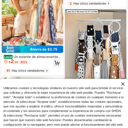
2
Hay otros vendedores
Ahorro de $3.75
Un estante de almacenamient
Local
2
o de bufandas de una sola pieza, un
$
.25
-63%
organizador de corbatas, con múltip
les ganchos con diseño antidesliza
61
Hay otros vendedores
nte de silicona, específicamente pa
ra bufandas, un perchero multifunci
onal de uso doméstico de silicona lí
quida antideslizante para bufandas,
Ahorro de $20.74
Utilizamos cookies y tecnologías similares en nuestro sitio web para brindar el servicio
corbatas y medias
que solicitas y ofrecerte la mejor experiencia de sitio web posible. Puedes "Rechazar
Colgador de bufandas ahorra
Local
todo", "Aceptar todo" o establecer tu preferencia de cookies en cualquier momento a tu
11
dor de espacio con diseño antidesli
$
.66
-64%
elección. Al seleccionar "Aceptar todo", estableceremos todas las cookies opcionales,
zante de múltiples anillos, organiza
que nos ayudan a analizar el tráfico, ofrecer funcionalidades mejoradas y personalizar
dor de armario de metal elegante pa
61
Hay otros vendedores
ra entusiastas de la moda, soporte v
el contenido y los anuncios para complementar tu experiencia de compra con SHEIN.
ersátil para corbatas, perfecto para
Al seleccionar "Rechazar todo", permites el uso de cookies estrictamente necesarias
organización de dormitorio y armari
que hacen que nuestro sitio web funcione. Puedes desactivarlas cambiando la
o, accesorios de almacenamiento d
configuración de tu navegador, pero esto puede afectar el funcionamiento del sitio web.
e armario y exhibición de boutique,