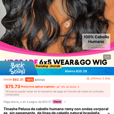
1/11
Ahorra $35.28
¡Últimos 3 días
$82.31
Desde
-30%
$117.59
$75.73
Precio tras aplicar cupónes :
-8% sin límite
​*El precio puede variar en el momento de pago en función de todos los artículos
comprados
Paga ahora, o en 4 pagos de $20.57
Tinashe Peluca de cabello humano remy con ondas corporal
es, sin pegamento, de línea de cabello natural brasileña,