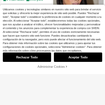
oween.
Utilizamos cookies y tecnologías similares en nuestro sitio web para brindar el servicio
que solicitas y ofrecerte la mejor experiencia de sitio web posible. Puedes "Rechazar
todo", "Aceptar todo" o establecer tu preferencia de cookies en cualquier momento a tu
elección. Al seleccionar "Aceptar todo", estableceremos todas las cookies opcionales,
que nos ayudan a analizar el tráfico, ofrecer funcionalidades mejoradas y personalizar
el contenido y los anuncios para complementar tu experiencia de compra con SHEIN.
Al seleccionar "Rechazar todo", permites el uso de cookies estrictamente necesarias
Ahorro de $25.13
que hacen que nuestro sitio web funcione. Puedes desactivarlas cambiando la
MEGALOOK
configuración de tu navegador, pero esto puede afectar el funcionamiento del sitio web.
Para obtener más información sobre las cookies que utilizamos y para ajustar tus
MEGALOOK Peluca Bob Recta con
5
48
Frontal de Encaje 13x4, Negro Natu
configuraciones de cookies opcionales, selecciona "Administrar cookies". Para obtener
$
.77
-34%
ral, Alta Densidad, 12-14 Pulgadas,
más información sobre cómo procesamos los datos que recopilamos,
Ahorro de $42.53
100% Cabello Humano Virgen, Nud
os Pre-Blanqueados, Línea del Cab
Rechazar Todo
Aceptar Todo
Peluca Bob profunda 13X4 P
Local
ello Pre-Depilada, Cabello Virgen R
eluca frontal de encaje Peluca de c
50+ vendidos
emy Premium, Gorra Elástica Suave
abello humano brasileño Remy Rubi
26
Administrar Cookies
$
.57
-62%
¡30% DE DESCUENTO!
AÑADIR A LA BOLSA
o Marrón Onda profunda Peluca cor
ta para mujeres 13x4 Encaje Resalt
4-5 días hábiles
ado Color 4/27 Densidad 200%