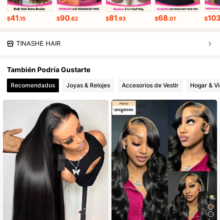
41
90
81
68
10
$
.15
$
.62
$
.93
$
.01
$
TINASHE HAIR
También Podría Gustarte
Recomendados
Joyas & Relojes
Accesorios de Vestir
Hogar & V