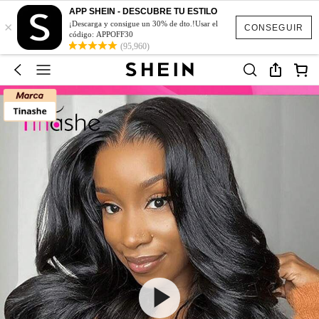
APP SHEIN - DESCUBRE TU ESTILO
×
¡Descarga y consigue un 30% de dto.!Usar el
CONSEGUIR
código: APPOFF30
(95,960)