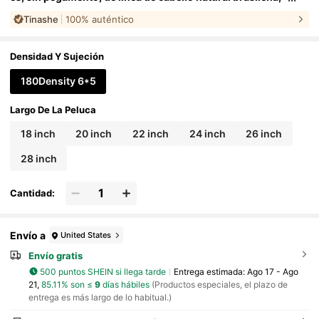
con nudos blanqueados previamente recortados, cierre
Tinashe
100% auténtico
de encaje transparente de 6x5, gorra transpirable, densidad
de cabello humano del 180%
Densidad Y Sujeción
180Density 6*5
Largo De La Peluca
18 inch
20 inch
22 inch
24 inch
26 inch
28 inch
Cantidad:
Envío a
United States
Envío gratis
500 puntos SHEIN si llega tarde
Entrega estimada:
Ago 17 - Ago
21,
85.11% son ≤
9
días hábiles
(Productos especiales, el plazo de
entrega es más largo de lo habitual.)