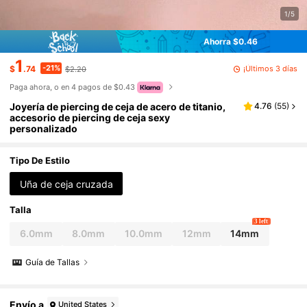
1/5
Ahorra $0.46
1
-21%
¡Últimos 3 días
$
.74
$2.20
Paga ahora, o en 4 pagos de $0.43
Joyería de piercing de ceja de acero de titanio,
4.76
(
55
)
accesorio de piercing de ceja sexy
personalizado
Tipo De Estilo
Uña de ceja cruzada
Talla
3 left
6.0mm
8.0mm
10.0mm
12mm
14mm
Guía de Tallas
Envío a
United States