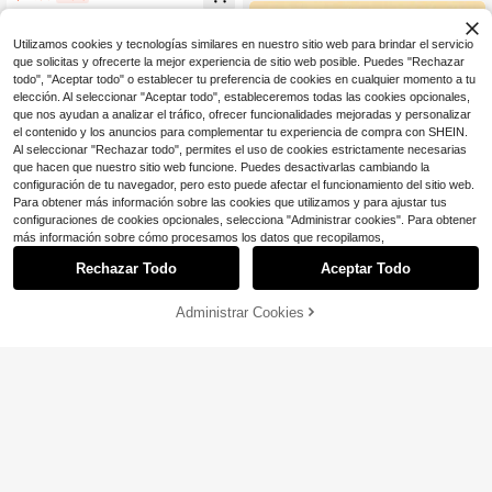
¡Casi agotado!
Utilizamos cookies y tecnologías similares en nuestro sitio web para brindar el servicio
que solicitas y ofrecerte la mejor experiencia de sitio web posible. Puedes "Rechazar
todo", "Aceptar todo" o establecer tu preferencia de cookies en cualquier momento a tu
elección. Al seleccionar "Aceptar todo", estableceremos todas las cookies opcionales,
que nos ayudan a analizar el tráfico, ofrecer funcionalidades mejoradas y personalizar
el contenido y los anuncios para complementar tu experiencia de compra con SHEIN.
Al seleccionar "Rechazar todo", permites el uso de cookies estrictamente necesarias
que hacen que nuestro sitio web funcione. Puedes desactivarlas cambiando la
configuración de tu navegador, pero esto puede afectar el funcionamiento del sitio web.
Para obtener más información sobre las cookies que utilizamos y para ajustar tus
configuraciones de cookies opcionales, selecciona "Administrar cookies". Para obtener
más información sobre cómo procesamos los datos que recopilamos,
Rechazar Todo
Aceptar Todo
Clientes habituales
¡Casi agotado!
Administrar Cookies
¡21% DE DESCUENTO!
AÑADIR A LA BOLSA
Ahorro de $0.25
Clientes habituales
Clientes habituales
Set de 4 piezas de joyas para perfo
ración de cejas: pendientes de aro
¡Casi agotado!
¡Casi agotado!
2 piezas Anillo de segmento con bis
curvo, labrete, arete de labio, arete
Clientes habituales
400+ vendidos
(100+)
agra de acero quirúrgico de 16G par
#3 Más vendidos
en Chapado en oro de 18 quilates Anillo de labio p
de ombligo, anillo de ceja con bola r
a perforación de septum, aros para
¡Casi agotado!
200+ vendidos
1
oscada a doble cara como accesori
$
.47
-14%
nariz góticos, perforaciones en labi
os de perforación
1
o, cartílago de la oreja y hélice
$
.55
-14%
con cupón