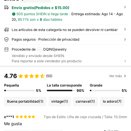
Envío gratis(Pedidos ≥ $15.00)
500 puntos SHEIN si llega tarde
Entrega estimada:
Ago 14 - Ago
20,
85.11% son ≤
8
días hábiles
Los artículos de esta categoría no se pueden devolver ni cambiar
Pagos seguros · Protección de privacidad
Procedente de
DQINGjewelry
Vendido y enviado desde SHEIN.
Para reportar a este vendedor y/o producto
4.76
(55)
Ver más
Pequeña
La talla corresponde
Grande
5%
90%
5%
Buena portabilidad
(1)
vintage
(1)
carnaval
(1)
lo adoro
(7)
c***1
Tipo de Estilo: Uña de ceja cruzada / Talla: 10.0mm
Me
gusta