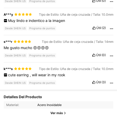
Útil
(0)
Desde SHEIN US
Programa de puntos
A***y
Tipo de Estilo: Uña de ceja cruzada / Talla: 10.0mm
Muy
lindo
e
indentico
a
la
imagen
Útil
(2)
Desde SHEIN US
Programa de puntos
s***r
Tipo de Estilo: Uña de ceja cruzada / Talla: 14mm
Me
gusto
mucho
😍😍😍😍
Útil
(0)
Desde SHEIN US
Programa de puntos
k***s
Tipo de Estilo: Uña de ceja cruzada / Talla: 10.0mm
cute
earring
,
will
wear
in
my
rook
Útil
(3)
Desde SHEIN US
Programa de puntos
Detalles Del Producto
484 Seguidores
4.67
Material:
Acero Inoxidable
484 Seguidores
4.67
Ver más