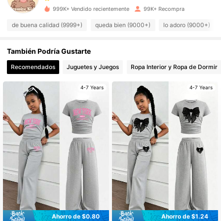
999K+ Vendido recientemente
99K+ Recompra
86K Seguidores
4.89
de buena calidad (9999+)
queda bien (9000+)
lo adoro (9000+)
También Podría Gustarte
86K Seguidores
4.89
Recomendados
Juguetes y Juegos
Ropa Interior y Ropa de Dormir
86K Seguidores
4.89
4-7 Years
4-7 Years
86K Seguidores
4.89
86K Seguidores
4.89
86K Seguidores
4.89
86K Seguidores
4.89
Ahorro de $0.80
Ahorro de $1.24
#7 Más vendidos
en Gris Conjuntos para chicas jóvenes