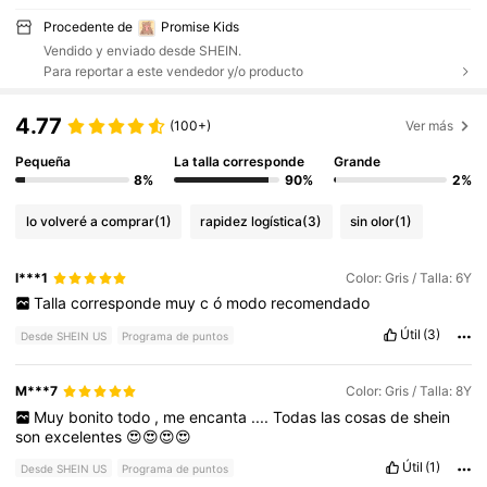
Procedente de
Promise Kids
Vendido y enviado desde SHEIN.
Para reportar a este vendedor y/o producto
4.77
(100+)
Ver más
Pequeña
La talla corresponde
Grande
8%
90%
2%
lo volveré a comprar
(1)
rapidez logística
(3)
sin olor
(1)
l***1
Color: Gris / Talla: 6Y
Talla
corresponde
muy
c
ó
modo
recomendado
Útil
(3)
Desde SHEIN US
Programa de puntos
M***7
Color: Gris / Talla: 8Y
Muy
bonito
todo
,
me
encanta
....
Todas
las
cosas
de
shein
son
excelentes
😍😍😍😍
Útil
(1)
Desde SHEIN US
Programa de puntos