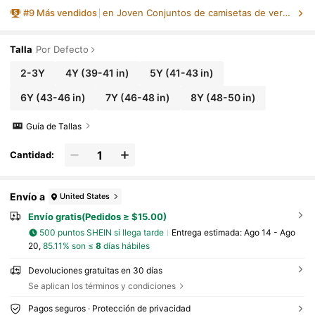
para niña
#
9
Más vendidos
en Joven Conjuntos de camisetas de verano para niñ
Talla
Por Defecto
2-3Y
4Y
(39-41 in)
5Y
(41-43 in)
6Y
(43-46 in)
7Y
(46-48 in)
8Y
(48-50 in)
Guía de Tallas
Cantidad:
Envío a
United States
Envío gratis(Pedidos ≥ $15.00)
500 puntos SHEIN si llega tarde
Entrega estimada:
Ago 14 - Ago
20,
85.11% son ≤
8
días hábiles
Devoluciones gratuitas en 30 días
Se aplican los términos y condiciones
Pagos seguros · Protección de privacidad