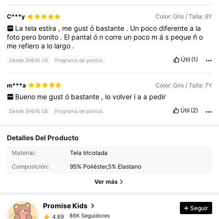
C***y
Color: Gris / Talla: 6Y
La
tela
estira
,
me
gust
ó
bastante
.
Un
poco
diferente
a
la
foto
pero
bonito
.
El
pantal
ó
n
corre
un
poco
m
á
s
peque
ñ
o
me
refiero
a
lo
largo
.
Útil
(1)
Desde SHEIN US
Programa de puntos
m***a
Color: Gris / Talla: 7Y
Bueno
me
gust
ó
bastante
,
lo
volver
í
a
a
pedir
Útil
(2)
Desde SHEIN US
Programa de puntos
Detalles Del Producto
86K Seguidores
4.89
Material:
Tela tricotada
Composición:
95% Poliéster,5% Elastano
86K Seguidores
4.89
Ver más
Promise Kids
Seguir
86K Seguidores
4.89
r***t
pagó
Hace 13 horas