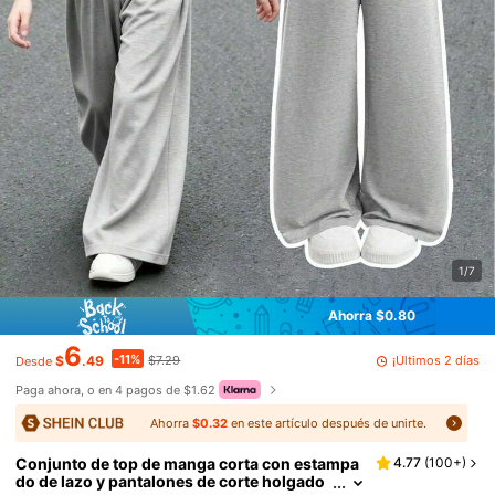
1/7
Ahorra $0.80
6
-11%
¡Últimos 2 días
$
.49
$7.29
Desde
Paga ahora, o en 4 pagos de $1.62
Ahorra
$0.32
en este artículo después de unirte.
Conjunto de top de manga corta con estampa
4.77
(
100+
)
do de lazo y pantalones de corte holgado