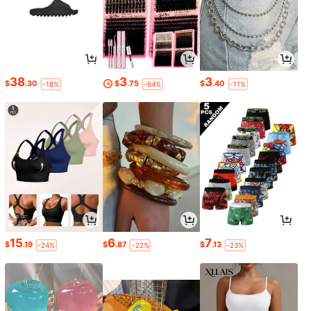
38
3
3
$
.30
$
.75
$
.40
-18%
-64%
-11%
15
6
7
$
.19
$
.87
$
.13
-24%
-22%
-23%