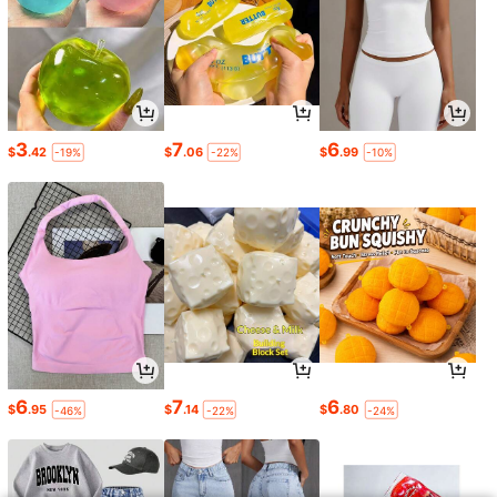
3
7
6
$
.42
$
.06
$
.99
-19%
-22%
-10%
6
7
6
$
.95
$
.14
$
.80
-46%
-22%
-24%