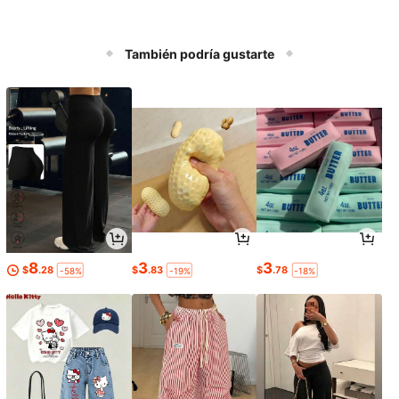
También podría gustarte
8
3
3
$
.28
$
.83
$
.78
-58%
-19%
-18%