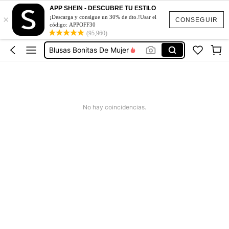
APP SHEIN - DESCUBRE TU ESTILO
×
Vestidos De Mujer Casual
¡Descarga y consigue un 30% de dto.!Usar el
CONSEGUIR
código: APPOFF30
(95,960)
Vestidos Elegantes De Mujer
Blusas Bonitas De Mujer
Conjunto De Dos Piezas Mujer
Squishies
Vestidos De Mujer Casual
No hay coincidencias.
Vestidos Elegantes De Mujer