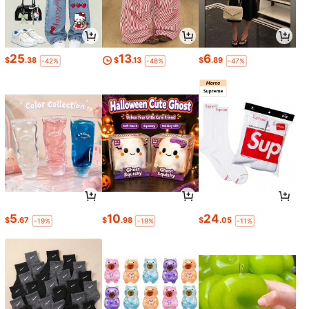
25
13
6
$
.38
$
.13
$
.89
-42%
-48%
-47%
5
10
24
$
.67
$
.98
$
.05
-19%
-19%
-11%