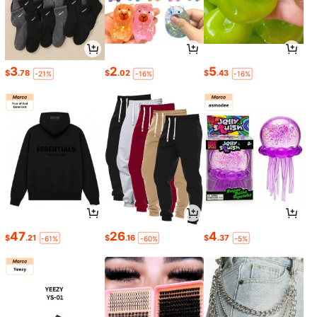
3
2
5
$
.78
$
.02
$
.43
-21%
-16%
-16%
47
26
4
$
.21
$
.16
$
.37
-61%
-60%
-5%