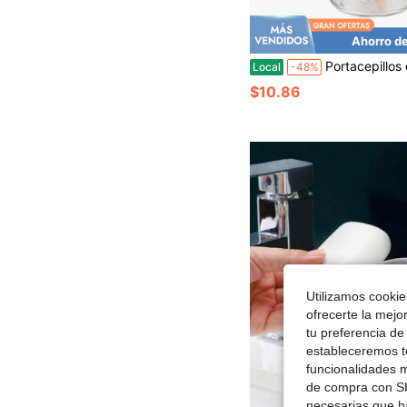
Ahorro d
Portacepillos de dientes de tarro, portacepillos de dientes de vidrio para baño, artículos esenciales para el baño, juego de accesorios
Local
-48%
$10.86
Utilizamos cookies
ofrecerte la mejo
tu preferencia de
estableceremos to
funcionalidades m
de compra con SH
necesarias que h