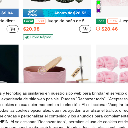
e $9.94
Ahorro de $28.52
 de baño de tarro, organizador de encimera de baño - bronce con efecto de aceite
Juego de baño de 5 piezas de vidrio vintage verde, organizador de encimera con dispensador de jabón, soporte para cepillo de dientes, 2 vasos, jabonera y bastoncillo de algodón.
Juego de 5 piezas de accesorios de baño de vidrio con corte de di
Local
-58%
Local
-57%
$20.98
$28.46
Envío Rápido
 y tecnologías similares en nuestro sitio web para brindar el servicio qu
r experiencia de sitio web posible. Puedes "Rechazar todo", "Aceptar t
 cookies en cualquier momento a tu elección. Al seleccionar "Aceptar to
das las cookies opcionales, que nos ayudan a analizar el tráfico, ofre
ejoradas y personalizar el contenido y los anuncios para complementa
EIN. Al seleccionar "Rechazar todo", permites el uso de cookies estri
acen que nuestro sitio web funcione. Puedes desactivarlas cambiando 