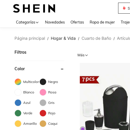
Muse
Categorías
Novedades
Ofertas
Ropa de mujer
Traje
Página principal
Hogar & Vida
Cuarto de Baño
Artícu
/
/
/
Filtros
Más
Color
Multicolor
Negro
Blanco
Rosa
Azul
Gris
Verde
Rojo
Amarillo
Caqui