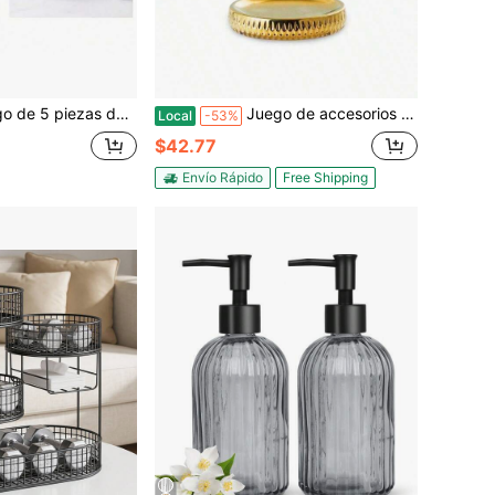
e baño de cerámica moderna que incluye dispensador de loción/bomba de jabón [Un buen regalo para familiares y amigos]
Juego de accesorios de baño de 4 piezas de cerámica dorada, accesorios de baño completos con forma de gota de lluvia, esencial de baño con portacepillo de dientes, plato, vaso, dispensador de jabón, decoración de baño
Local
-53%
$42.77
Envío Rápido
Free Shipping