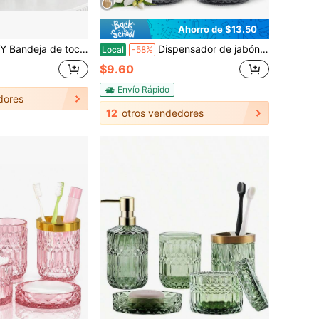
Ahorro de $13.50
eles, estante de almacenamiento para encimera con soporte para pañuelos, organizador práctico para cosméticos y cuidado de la piel, ideal para baño y dormitorio.
Dispensador de jabón de vidrio Topsky (2 unidades) con bomba de plástico negro, 400 ml, bomba inoxidable para cocina y baño, ideal para lociones, aceites esenciales y líquidos.
Local
-58%
$9.60
Envío Rápido
dores
12
otros vendedores