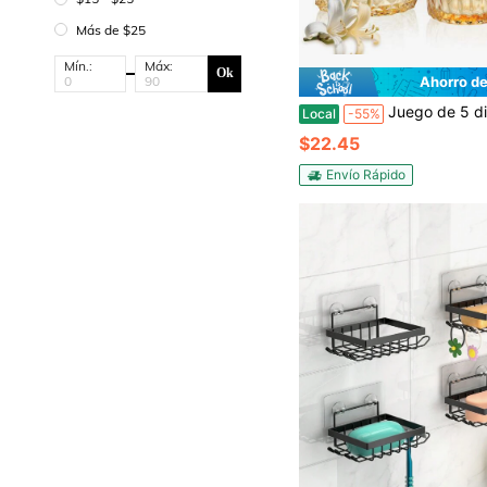
Más de $25
Mín.:
Máx:
Ok
Ahorro de
Juego de 5 dispensadores de loción de vidrio para baño, jabonera de 8.5 oz, soporte para cepillo de dientes, vaso de 12 oz, frascos para hisopos de alg
Local
-55%
$22.45
Envío Rápido