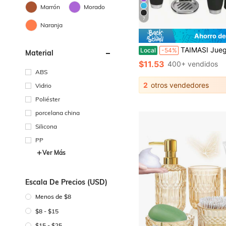
Marrón
Morado
7
Naranja
Ahorro de
TAIMASI Juego de accesorios de baño de lujo de 4/6/7 piezas - Diseño moderno con papelera, cepillo de inodoro, dispensador de jabón, jabonera, vaso
Local
-54%
Material
$11.53
400+ vendidos
ABS
2
otros vendedores
Vidrio
Poliéster
porcelana china
Silicona
PP
Ver Más
Escala De Precios (USD)
Menos de $8
$8 - $15
$15 - $25