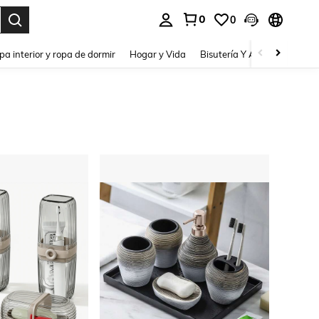
0
0
pa interior y ropa de dormir
Hogar y Vida
Bisutería Y Accesorios
Be