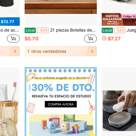
 $13.77
 enjuagador y soporte para cepillo de dientes - Ahorro de espacio y fácil de limpiar
21 piezas Botellas de tocador rellenables con bolsa de tocador Contenedores de viaje vacíos a prueba de fugas Accesorios de artículos de tocador Champú Loción Gel de baño (sin BPA) 57HE
Juego de 4 piezas de cajas de almacenamient
Local
-43%
Local
-52%
$5.70
$7.27
1
otros vendedores