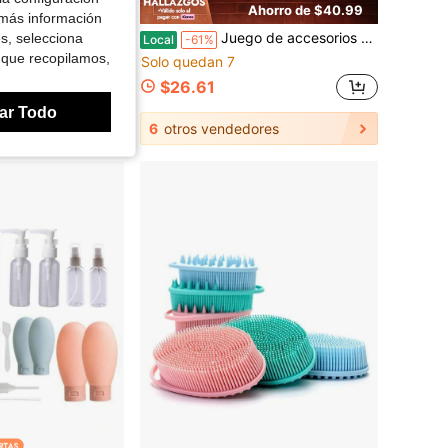
Ahorro de $30.00
Ahorro de $40.99
 más información
iestas de chicas y pijamadas, que incluye 6 diademas, 6 brochas de maquillaje de abanico y 30 esponjas faciales comprimidas - Kit de cuidado de la piel y maquillaje
Juego de accesorios de baño blanco/negro – Organizador de tocador de 10 piezas con dispensador de jabón, cepillo para inodoro, papelera y soporte para bastoncillos, decoración de baño minimalista
es, selecciona
Local
-61%
 que recopilamos,
Solo quedan 7
$26.61
ar Todo
6
otros vendedores