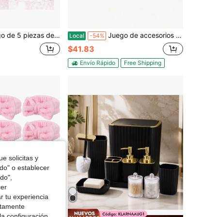
amante verde, soporte para cepillo de dientes y dispensador de jabón a prueba de óxido, vaso y frasco de algodón, decoración de baño de cristal moderno - Regalo de vuelta a la escuela para dormitorio, regalo de inauguración de casa
Juego de accesorios de baño verde, 5 piezas de accesorios de baño de vidrio, dispensador de jabón de mano, jabonera, soporte para cepillo de dientes, vaso, soporte para hisopos, decoración vintage para encimera de baño
Local
-54%
$41.83
Envío Rápido
Free Shipping
e solicitas y
odo" o establecer
do",
cer
r tu experiencia
ctamente
la configuración