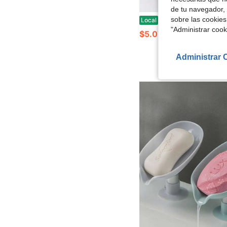
de tu navegador, 
1 pieza Jabonera gris simple sin perforación, soporte de jabón liso para baño, estante para cepillo de limpieza, estante de almacenamiento con ventosa para encimera, estante de drenaje cr
sobre las cookies
Local
-45%
"Administrar coo
$5.07
Administrar 