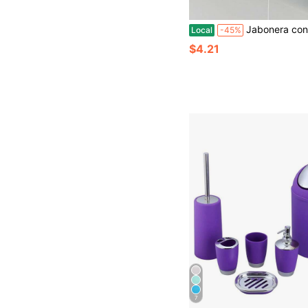
Jabonera con forma de hoja, soporte de jabón con ventosa, accesorios de baño, jabonera con drenaje, bandeja de jabón con forma de hoja, jabonera c
Local
-45%
$4.21
7