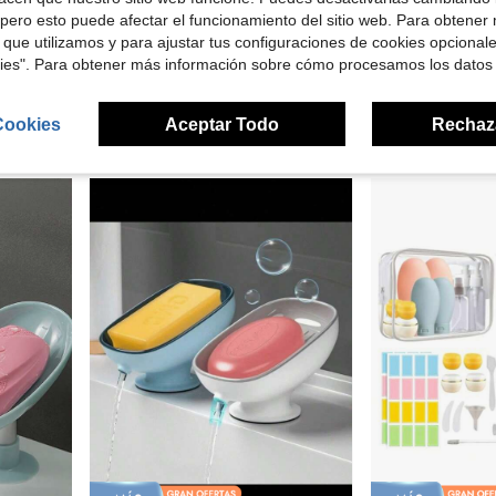
Ahorro de $14.58
pero esto puede afectar el funcionamiento del sitio web. Para obtener
eativo sin agujeros, puede colocar jabón, cepillo de limpieza, artículos de baño, relojes y otros artículos,
Juego de baño sencillo, juego de accesorios de baño blancos con bote de basura, 2 dispensadores de jabón, jabonera, portacepillos de dientes, vaso para cepillo de dientes, cepillo de inodoro, bandeja y porta hisopos para la decoración del baño.
Set de 42 piezas de brochas faciales rosas para f
 que utilizamos y para ajustar tus configuraciones de cookies opcional
Local
-50%
Local
-75%
kies". Para obtener más información sobre cómo procesamos los datos
$14.52
$9.99
Envío Rápido
Free Shipping
Cookies
Aceptar Todo
Rechaz
4
otros vendedores