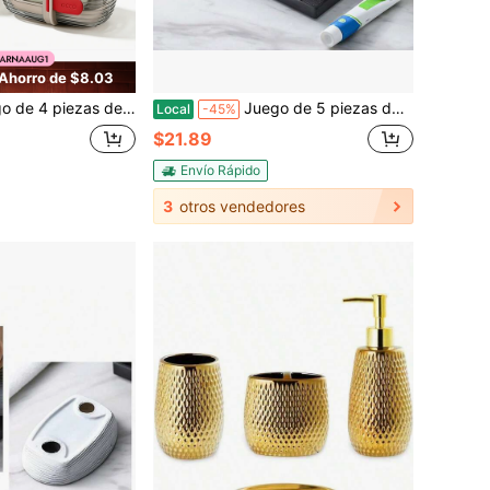
Ahorro de $8.03
o de artículos de tocador para viajes, contenedor portátil transparente para cepillo de dientes y jabón, organizador compacto para baño, hotel y gimnasio
Juego de 5 piezas de accesorios de baño de cerámica texturizada que incluye jabonera, dispensador de loción, portacepillos de dientes y vaso para enjuagar + juego de bandeja 5 piezas de accesorios de baño
Local
-45%
$21.89
Envío Rápido
3
otros vendedores