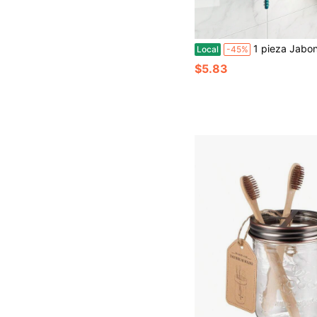
1 pieza Jabonera de metal, soporte para jabón de baño, organizador de ducha montado en 
Local
-45%
$5.83