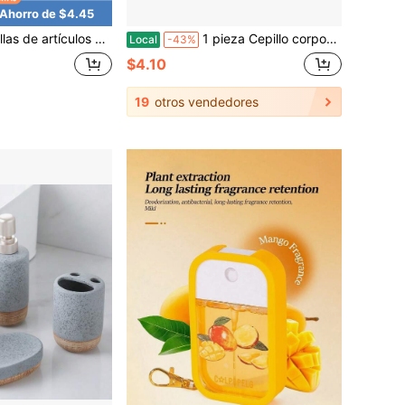
Ahorro de $4.45
 con bolsa de artículos de tocador para contenedores de viaje, accesorios vacíos a prueba de fugas para artículos de tocador, champú, loción, gel de baño
1 pieza Cepillo corporal de silicona, Cepillo de baño de silicona de doble cara, Exfoliante corporal de silicona suave, Esponja corporal de silicona apta para piel sensible y todo tipo de piel, Limpia y sanitaria, Duradera, Apta para baño, Apta para hombres y mujeres
Local
-43%
$4.10
19
otros vendedores