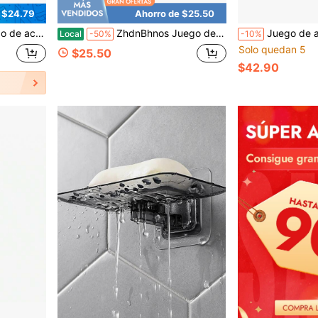
 $24.79
Ahorro de $25.50
enjuagador y soporte para cepillo de dientes - Ahorro de espacio y fácil de limpiar
ZhdnBhnos Juego de accesorios de baño, juego de accesorios de tocador de cerámica retro para el baño, incluye dispensador, portacepillos de dientes, jabonera, vaso para enjuague bucal, bandeja
Juego de accesorios de baño de cerámica con textura de grano de madera, de lujo
Local
-50%
-10%
Solo quedan 5
$25.50
$42.90