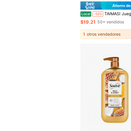
Ahorro de
TAIMASI Juego de accesorios de baño de lujo de 4/6/7 piezas - Diseño moderno con papelera, cepillo de inodoro, dispensador de jabón, jabonera, vaso 
Local
-56%
$19.21
50+ vendidos
1
otros vendedores