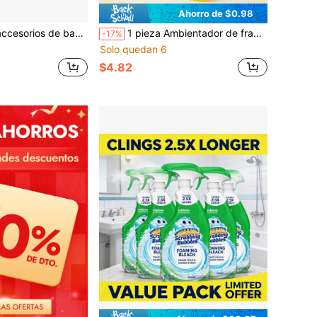
Ahorro de $0.98
 y elegante, incluye botella de loción, jabonera, taza de cerámica, soporte para cepillo de dientes, set de 4 piezas
1 pieza Ambientador de fragancia duradera, portátil para dormitorio, sala de estar, baño, en botella rociadora, refresca el aire, adecuado como regalo para el Día de San Valentín o fiestas
-17%
Solo quedan 6
$4.82