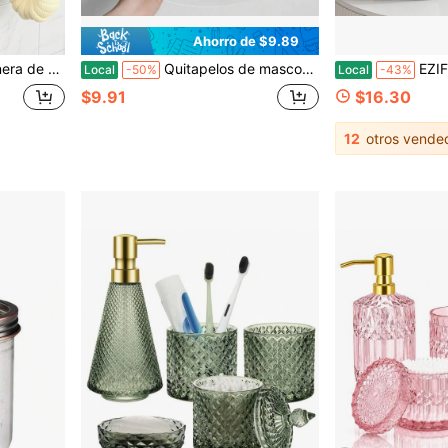
Ahorro de $9.89
la pared, organizador de almacenamiento de baño
Quitapelos de mascotas para lavadora, atrapapelos de mascotas reutilizable, elimina pelos de mascotas, pelusa y tiras enredadas, modelo nuevo 2026, bola de lavado, accesorios de lavandería, artículos para el hogar, artículos domésticos
EZIFY Bandeja de tocador metálica de 4 niv
Local
-50%
Local
-43%
$9.91
$16.30
12
otros vende