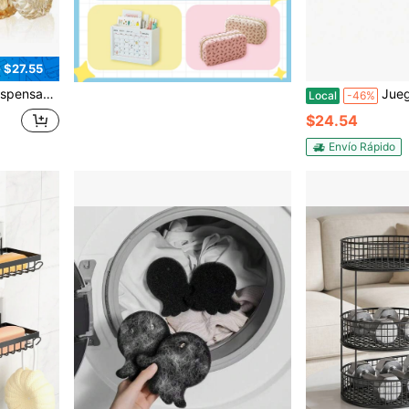
 $27.55
odón, decoración vintage moderna, 6.3 pulgadas de alto y 4.7 pulgadas de ancho.
Juego de 5 piezas de accesorios d
Local
-46%
$24.54
Envío Rápido