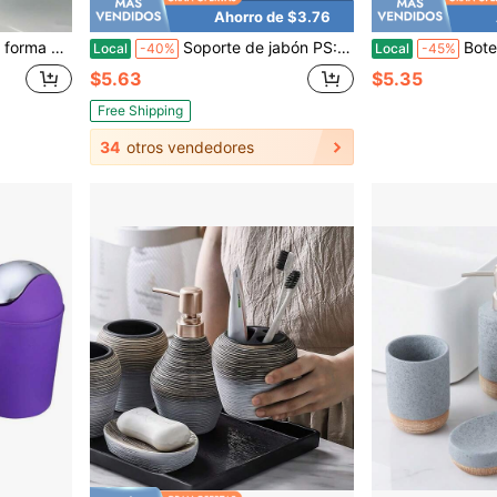
Ahorro de $3.76
on ventosa, accesorios de baño, sin taladro, bandeja de jabón antideslizante
Soporte de jabón PS: Diseño de doble capa para un almacenamiento ordenado de jabón y drenaje rápido. Un imprescindible para la decoración del baño y los artículos esenciales de viaje. Accesorios de baño, decoración del baño, soporte de jabón, artículo esencial de viaje
Botellas de artículos de tocador recargables
Local
-40%
Local
-45%
$5.63
$5.35
Free Shipping
34
otros vendedores