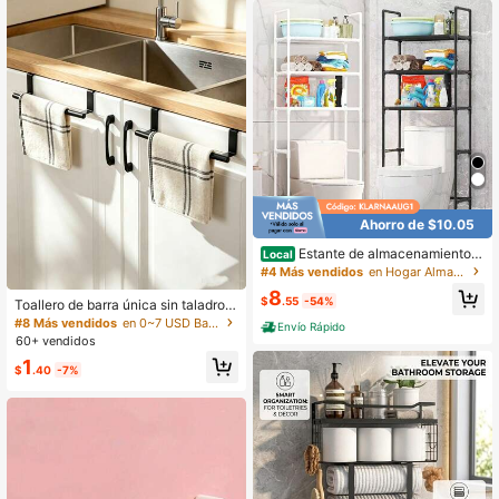
Ahorro de $10.05
Estante de almacenamiento d
Local
e tres niveles sobre el inodoro, esta
#4 Más vendidos
en Hogar Almacenamiento sobre el inodoro
nte de baño de metal independient
8
e, estante de almacenamiento sobr
$
.55
-54%
Toallero de barra única sin taladro,
e el inodoro con portarrollos, para al
soporte colgante para puerta de ga
#8 Más vendidos
en 0~7 USD Barras de toalla
Envío Rápido
macenamiento en el baño, negro. Bl
binete, organizador de almacenami
60+ vendidos
anco
ento de cocina
1
$
.40
-7%