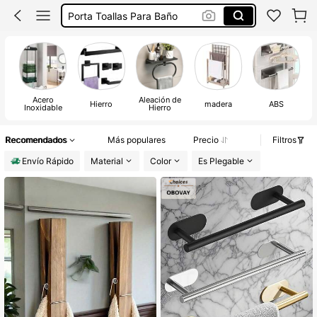
Toalleros Para El Baño
Baño Accesorios
Toallero Para Baño
Acero
Aleación de
Hierro
madera
ABS
Inoxidable
Hierro
Recomendados
Más populares
Precio
Filtros
Envío Rápido
Material
Color
Es Plegable