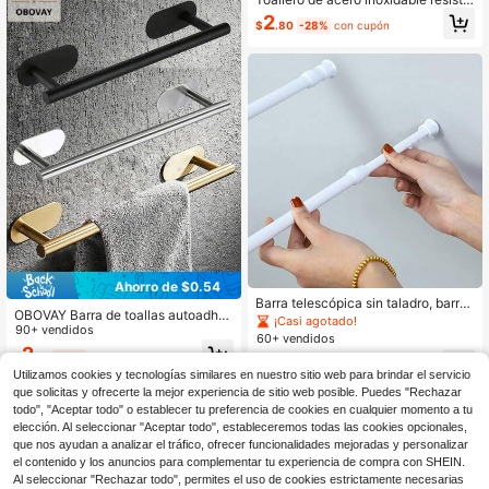
co / paño de cocina, organizador de
nte a la oxidación, autoadhesivo, si
almacenamiento que ahorra espaci
2
$
.80
-28%
con cupón
n necesidad de perforar, estante de
o, duradero y resistente, adecuado
almacenamiento moderno para pue
para baño, cocina, gabinete, hotel,
rta de gabinete de baño
sala de estar, oficina
Ahorro de $0.54
Barra telescópica sin taladro, barra
OBOVAY Barra de toallas autoadhes
de fijación, barra de cortina de bañ
¡Casi agotado!
iva de acero inoxidable, sin necesid
90+ vendidos
o, barra de tracción para gabinete d
60+ vendidos
ad de taladrar, soporte para toallas
e zapatos de cocina, soporte, regal
2
$
.16
-20%
con cupón
de baño, estante para toallas de ba
1
o festivo, Halloween
$
.95
-33%
ño, accesorios de baño, estante par
Utilizamos cookies y tecnologías similares en nuestro sitio web para brindar el servicio
3
Hay otros vendedores
a toallas adhesivo, estantes para to
que solicitas y ofrecerte la mejor experiencia de sitio web posible. Puedes "Rechazar
allas de baño montados en la pared,
todo", "Aceptar todo" o establecer tu preferencia de cookies en cualquier momento a tu
almacenamiento de baño, gancho p
elección. Al seleccionar "Aceptar todo", estableceremos todas las cookies opcionales,
ara toallas, soporte para toallas de
que nos ayudan a analizar el tráfico, ofrecer funcionalidades mejoradas y personalizar
baño, estante de baño
el contenido y los anuncios para complementar tu experiencia de compra con SHEIN.
Al seleccionar "Rechazar todo", permites el uso de cookies estrictamente necesarias