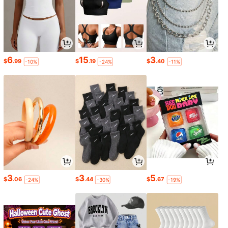
6
15
3
$
.99
$
.19
$
.40
-10%
-24%
-11%
3
3
5
$
.06
$
.44
$
.67
-24%
-30%
-19%