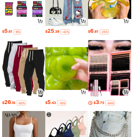
5
25
6
$
.61
$
.38
$
.81
-8%
-42%
-25%
26
5
3
$
.16
$
.43
$
.75
-60%
-16%
-64%