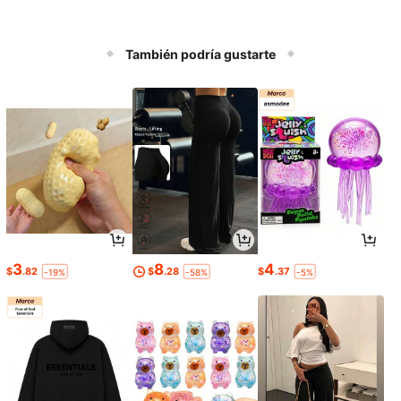
También podría gustarte
3
8
4
$
.82
$
.28
$
.37
-19%
-58%
-5%