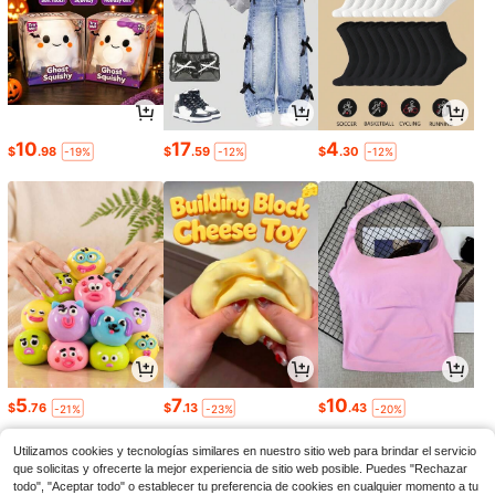
10
17
4
$
.98
$
.59
$
.30
-19%
-12%
-12%
5
7
10
$
.76
$
.13
$
.43
-21%
-23%
-20%
Utilizamos cookies y tecnologías similares en nuestro sitio web para brindar el servicio
que solicitas y ofrecerte la mejor experiencia de sitio web posible. Puedes "Rechazar
todo", "Aceptar todo" o establecer tu preferencia de cookies en cualquier momento a tu