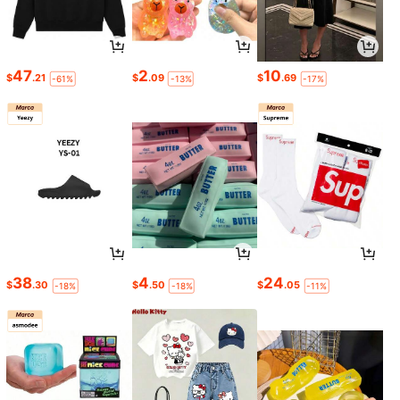
47
2
10
$
.21
$
.09
$
.69
-61%
-13%
-17%
38
4
24
$
.30
$
.50
$
.05
-18%
-18%
-11%