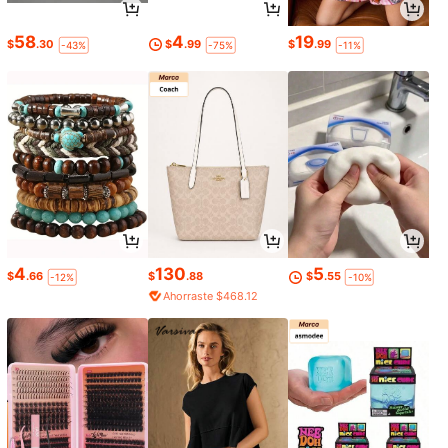
58
4
19
$
.30
$
.99
$
.99
-43%
-75%
-11%
4
130
5
$
.66
$
.88
$
.55
-12%
-10%
Ahorraste $468.12