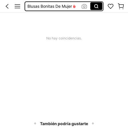
Blusas Bonitas De Mujer
Conjunto De Dos Piezas Mujer
Squishies
Vestidos De Mujer Casual
No hay coincidencias.
Vestidos Elegantes De Mujer
También podría gustarte