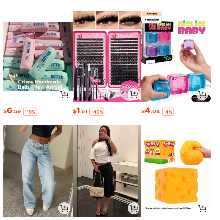
6
1
4
$
.59
$
.61
$
.04
-19%
-40%
-4%