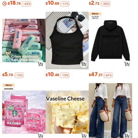
18
10
2
$
.74
$
.69
$
.72
-43%
-17%
-26%
5
10
47
$
.70
$
.46
$
.21
-10%
-19%
-61%