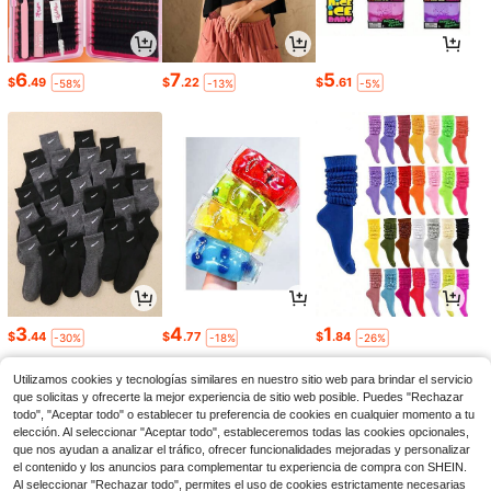
6
7
5
$
.49
$
.22
$
.61
-58%
-13%
-5%
3
4
1
$
.44
$
.77
$
.84
-30%
-18%
-26%
Utilizamos cookies y tecnologías similares en nuestro sitio web para brindar el servicio
que solicitas y ofrecerte la mejor experiencia de sitio web posible. Puedes "Rechazar
todo", "Aceptar todo" o establecer tu preferencia de cookies en cualquier momento a tu
elección. Al seleccionar "Aceptar todo", estableceremos todas las cookies opcionales,
que nos ayudan a analizar el tráfico, ofrecer funcionalidades mejoradas y personalizar
el contenido y los anuncios para complementar tu experiencia de compra con SHEIN.
Al seleccionar "Rechazar todo", permites el uso de cookies estrictamente necesarias