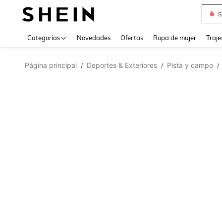
S
Categorías
Novedades
Ofertas
Ropa de mujer
Traje
Página principal
Deportes & Exteriores
Pista y campo
/
/
/