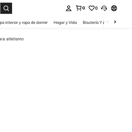
0
0
pa interior y ropa de dormir
Hogar y Vida
Bisutería Y Accesorios
Be
ra atletismo