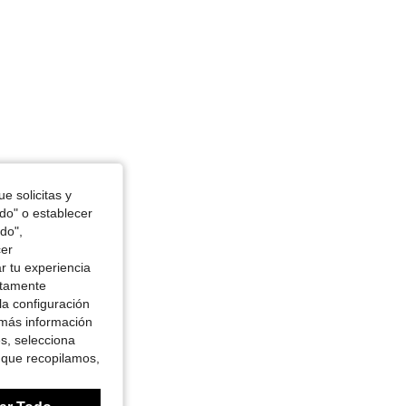
e solicitas y
odo" o establecer
do",
cer
r tu experiencia
ctamente
la configuración
 más información
es, selecciona
 que recopilamos,